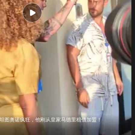
斯坦图奥诺疯狂，他刚从皇家马德里租借加盟！