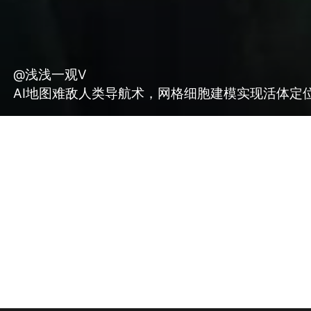
@浅浅一观V
AI地图难敌人类导航术，网格细胞建模实现活体定