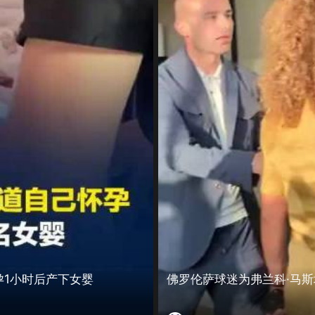
孕1小时后产下女婴
佛罗伦萨球迷为弗兰科·马