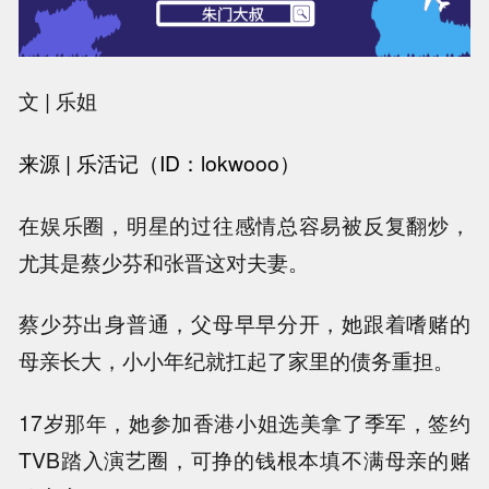
文 | 乐姐
来
源
|
乐活记（ID：lokwooo）
在娱乐圈，明星的过往感情总容易被反复翻炒，
尤其是蔡少芬和张晋这对夫妻。
蔡少芬出身普通，父母早早分开，她跟着嗜赌的
母亲长大，小小年纪就扛起了家里的债务重担。
17岁那年，她参加香港小姐选美拿了季军，签约
TVB踏入演艺圈，可挣的钱根本填不满母亲的赌