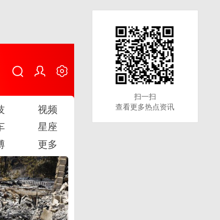
扫一扫
扫一扫
查看更多热点资讯
查看更多热点资讯
技
视频
车
星座
博
更多