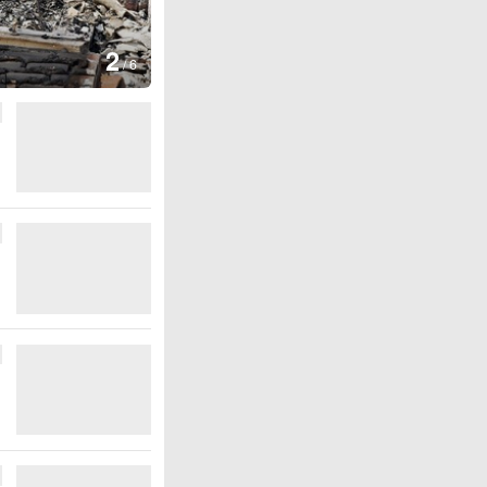
3
/
6