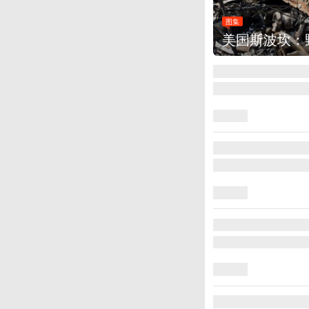
：野火烧毁700多所房屋