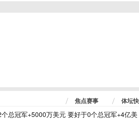
焦点赛事
体坛快
2个总冠军+5000万美元 要好于0个总冠军+4亿美