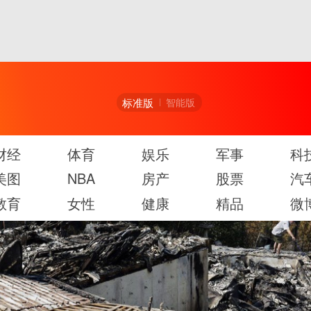
标准版
智能版
财经
体育
娱乐
军事
科
美图
NBA
房产
股票
汽
教育
女性
健康
精品
微