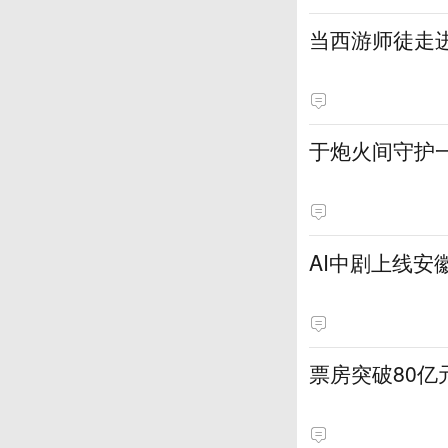
当西游师徒走
于炮火间守护
AI中剧上线安
票房突破80