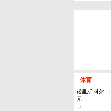
体育
诺里斯·科尔：
元