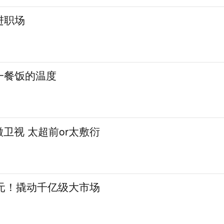
进职场
一餐饭的温度
徽卫视 太超前or太敷衍
亿元！撬动千亿级大市场