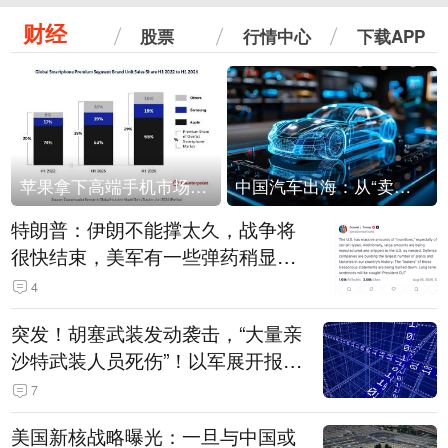
财经
股票
行情中心
下载APP
苹果拿下高端手机市场65%的份额：iPhone 17系列功不可没
中国汽车出海：从“卖出去”到“走进去”
特朗普：伊朗不能撑太久，战争将
很快结束，美军有一些弹药稍显紧
张！伊朗公布拟议的海峡管理文本
4
突发！胡塞武装发动袭击，“大量亲
沙特武装人员死伤”！以军展开报复
性空袭
7
美国新核战略曝光：一旦与中国或