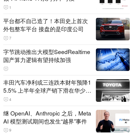
1
平台都不自己造了！本田史上首次
外包整车平台 接盘的是印度公司
7
字节跳动推出大模型SeedRealtime
国产算力逻辑有望持续加强
丰田汽车净利或三连跌本财年预降1
5.5% 上半年全球产销下滑在华少卖
14.3万辆
4
继 OpenAI、Anthropic 之后，Meta
AI 模型测试期间也发生“越界”事件
9