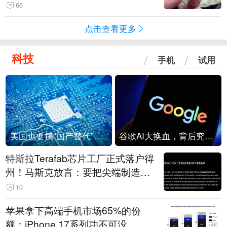
频情况不属实
66
点击查看更多
科技
手机
试用
美国也要搞“国产替代”？先算清三笔账
谷歌AI大换血，背后究竟发生了什么？
特斯拉Terafab芯片工厂正式落户得
州！马斯克放言：要把尖端制造带
回美国
10
苹果拿下高端手机市场65%的份
额：iPhone 17系列功不可没