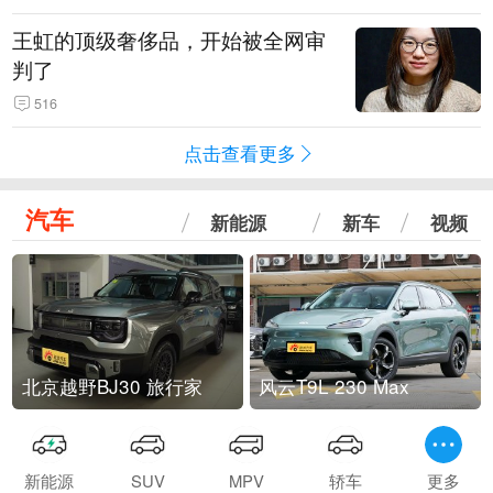
王虹的顶级奢侈品，开始被全网审
判了
516
点击查看更多
汽车
新能源
新车
视频
北京越野BJ30 旅行家
风云T9L 230 Max
新能源
SUV
MPV
轿车
更多