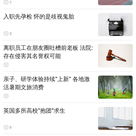
7
入职先孕检 怀的是歧视鬼胎
3
离职员工在朋友圈吐槽前老板 法院:
存在侵害其名誉权可能
亲子、研学体验持续"上新" 各地激
活暑期文旅消费
英国多所高校"抱团"求生
9