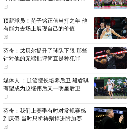
顶薪球员！范子铭正值当打之年 他
有能力去场上展现自己的价值
芬奇：戈贝尔提升了球队下限 那些
针对他的无端批评简直是种犯罪
媒体人 ：辽篮擅长培养后卫 段睿骐
有望成为赵继伟后又一明星后卫
芬奇：我们上赛季有时对常规赛感
到厌倦 当时只祈祷别掉进附加赛