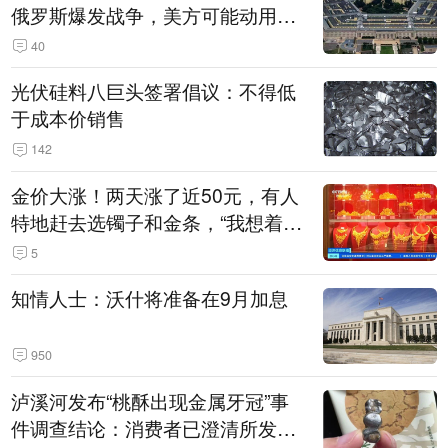
俄罗斯爆发战争，美方可能动用战
术核武器
40
光伏硅料八巨头签署倡议：不得低
于成本价销售
142
金价大涨！两天涨了近50元，有人
特地赶去选镯子和金条，“我想着买
起来可以保值，小批量进一些货”
5
知情人士：沃什将准备在9月加息
950
泸溪河发布“桃酥出现金属牙冠”事
件调查结论：消费者已澄清所发视