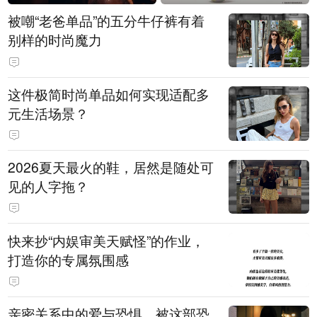
被嘲“老爸单品”的五分牛仔裤有着
别样的时尚魔力
这件极简时尚单品如何实现适配多
元生活场景？
2026夏天最火的鞋，居然是随处可
见的人字拖？
快来抄“内娱审美天赋怪”的作业，
打造你的专属氛围感
亲密关系中的爱与恐惧，被这部恐