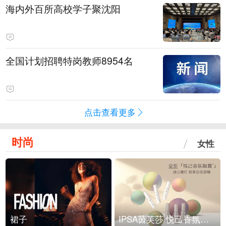
海内外百所高校学子聚沈阳
全国计划招聘特岗教师8954名
点击查看更多
时尚
女性
裙子
IPSA茵芙莎 悦己香氛凝露上市