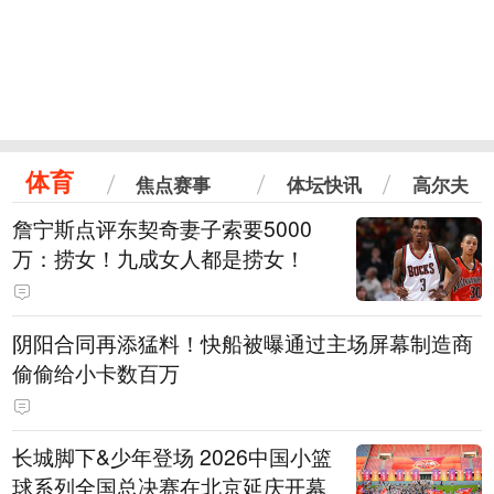
体育
焦点赛事
体坛快讯
高尔夫
詹宁斯点评东契奇妻子索要5000
万：捞女！九成女人都是捞女！
阴阳合同再添猛料！快船被曝通过主场屏幕制造商
偷偷给小卡数百万
长城脚下&少年登场 2026中国小篮
球系列全国总决赛在北京延庆开幕