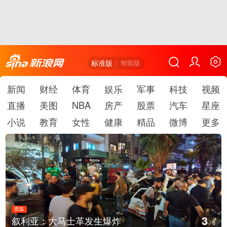
标准版
智能版
新闻
财经
体育
娱乐
军事
科技
视频
直播
美图
NBA
房产
股票
汽车
星座
小说
教育
女性
健康
精品
微博
更多
图集
3
叙利亚：大马士革发生爆炸
/
6