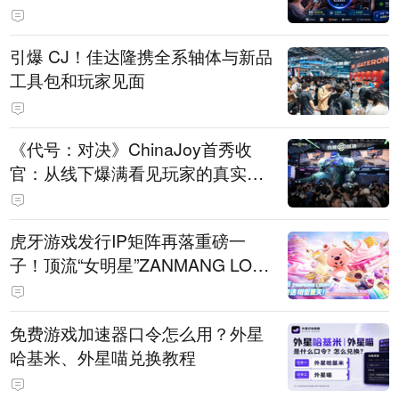
引爆 CJ！佳达隆携全系轴体与新品
工具包和玩家见面
《代号：对决》ChinaJoy首秀收
官：从线下爆满看见玩家的真实期
待
虎牙游戏发行IP矩阵再落重磅一
子！顶流“女明星”ZANMANG LOO
PY 正版3D消除手游《消消奇遇》
惊喜曝光
免费游戏加速器口令怎么用？外星
哈基米、外星喵兑换教程