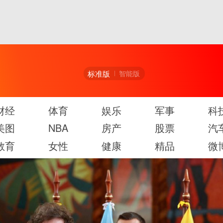
标准版
智能版
财经
体育
娱乐
军事
科
美图
NBA
房产
股票
汽
教育
女性
健康
精品
微