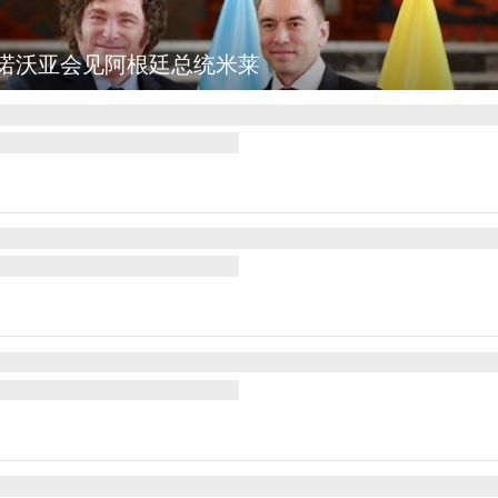
野火烧毁700多所房屋