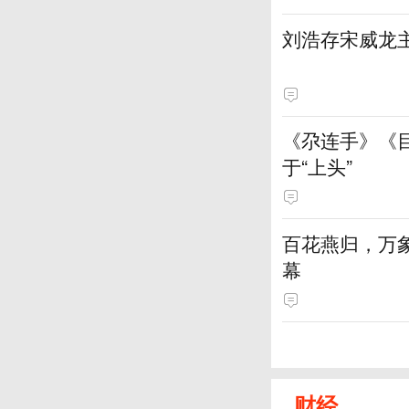
刘浩存宋威龙
《尕连手》《
于“上头”
百花燕归，万
幕
财经