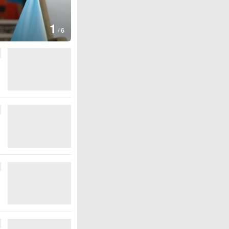
图集
2
叙利亚：大马士革发生爆炸
/
6