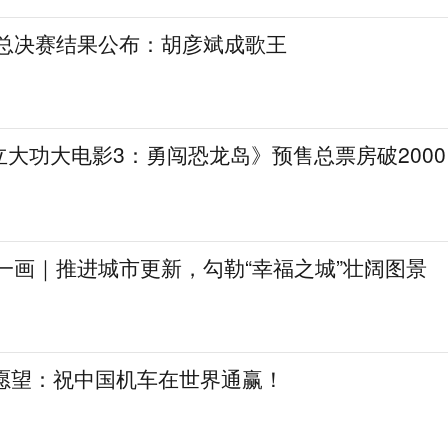
》总决赛结果公布：胡彦斌成歌王
大功大电影3：勇闯恐龙岛》预售总票房破2000
一画｜推进城市更新，勾勒“幸福之城”壮阔图景
日愿望：祝中国机车在世界通赢！