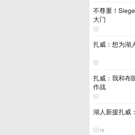
不尊重！Sie
大门
扎威：想为湖
扎威：我和布
作战
湖人新援扎威
10