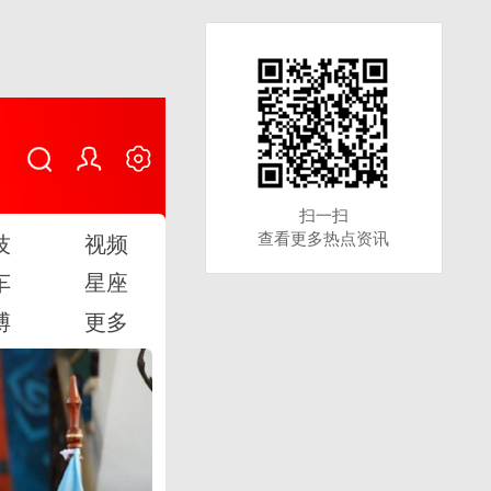
扫一扫
扫一扫
查看更多热点资讯
查看更多热点资讯
技
视频
车
星座
博
更多