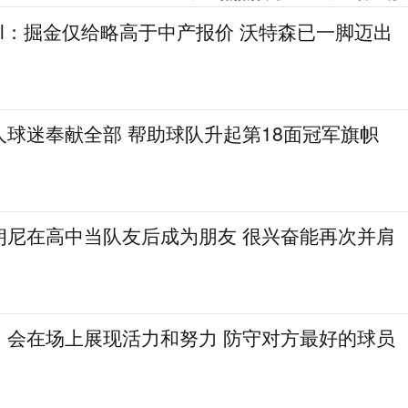
gel：掘金仅给略高于中产报价 沃特森已一脚迈出
人球迷奉献全部 帮助球队升起第18面冠军旗帜
朗尼在高中当队友后成为朋友 很兴奋能再次并肩
：会在场上展现活力和努力 防守对方最好的球员