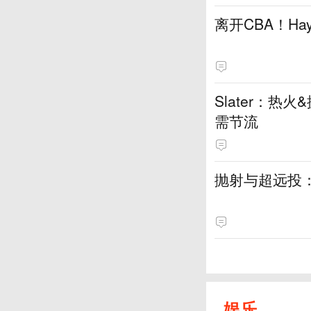
离开CBA！H
Slater：
需节流
抛射与超远投
娱乐