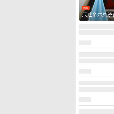
图集
美国斯波坎：