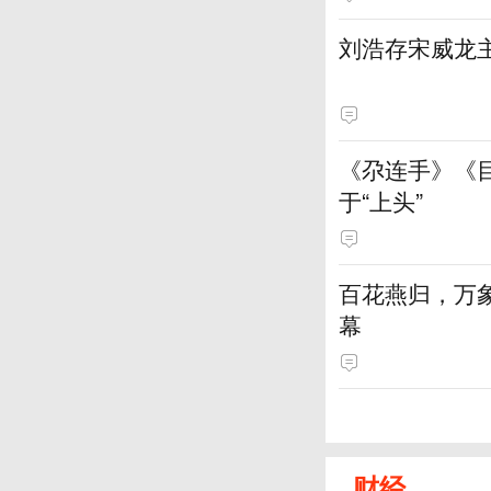
刘浩存宋威龙
《尕连手》《
于“上头”
百花燕归，万
幕
财经