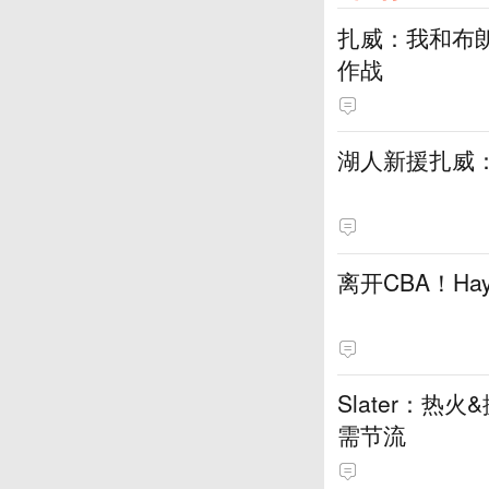
扎威：我和布
作战
湖人新援扎威
离开CBA！H
Slater：
需节流