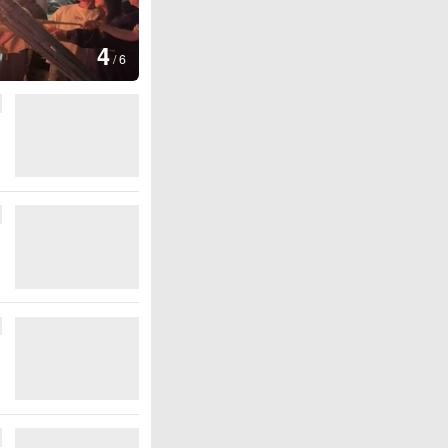
图集
5
江西铅山：千灯点亮葛仙村
/
6