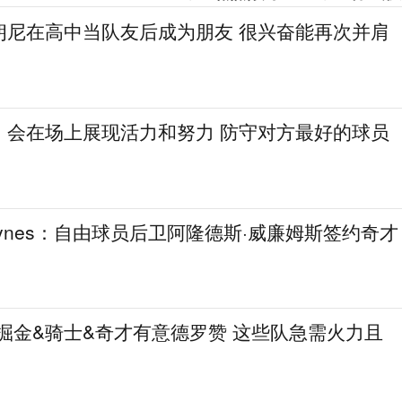
朗尼在高中当队友后成为朋友 很兴奋能再次并肩
：会在场上展现活力和努力 防守对方最好的球员
aynes：自由球员后卫阿隆德斯·威廉姆斯签约奇才
热火&掘金&骑士&奇才有意德罗赞 这些队急需火力且