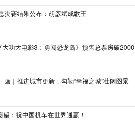
》总决赛结果公布：胡彦斌成歌王
大功大电影3：勇闯恐龙岛》预售总票房破2000
一画｜推进城市更新，勾勒“幸福之城”壮阔图景
日愿望：祝中国机车在世界通赢！