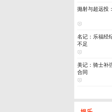
抛射与超远投
名记：乐福经
不足
美记：骑士补
合同
娱乐