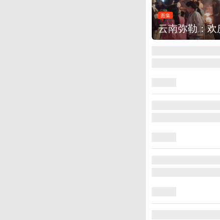
图集
云南弥勒：欢