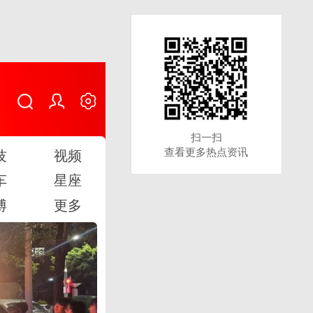
扫一扫
扫一扫
查看更多热点资讯
查看更多热点资讯
技
视频
车
星座
博
更多