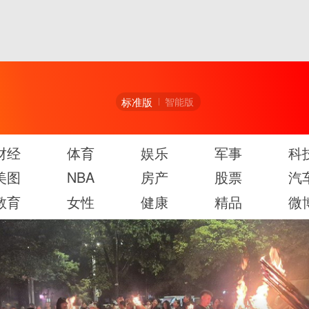
标准版
智能版
财经
体育
娱乐
军事
科
美图
NBA
房产
股票
汽
教育
女性
健康
精品
微