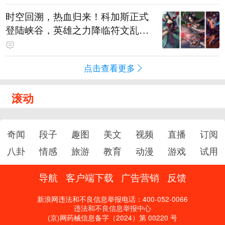
时空回溯，热血归来！科加斯正式
登陆峡谷，英雄之力降临符文乱
斗！
点击查看更多
滚动
奇闻
段子
趣图
美文
视频
直播
订阅
八卦
情感
旅游
教育
动漫
游戏
试用
导航
客户端下载
广告营销
反馈
新浪网违法和不良信息举报电话：400-052-0066
违法和不良信息举报中心
(京)网药械信息备字（2024）第 00220 号