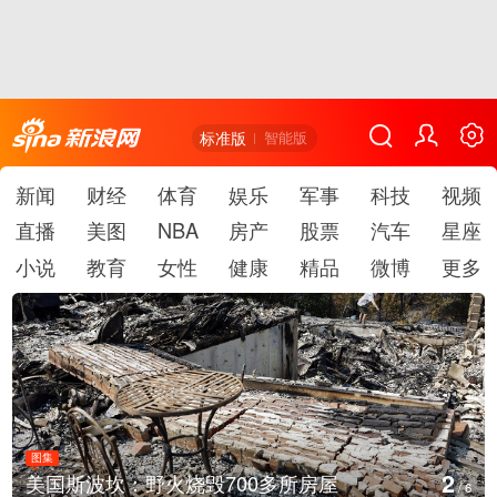
标准版
智能版
新闻
财经
体育
娱乐
军事
科技
视频
直播
美图
NBA
房产
股票
汽车
星座
小说
教育
女性
健康
精品
微博
更多
图集
3
叙利亚：大马士革发生爆炸
/
6