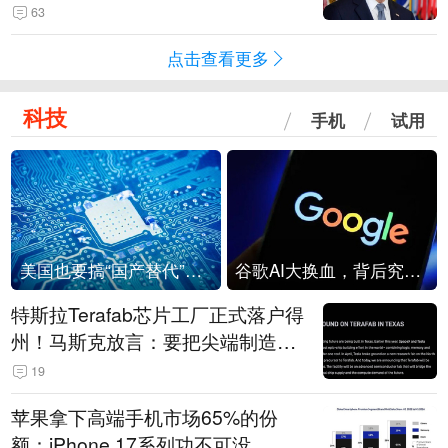
63
点击查看更多
科技
手机
试用
美国也要搞“国产替代”？先算清三笔账
谷歌AI大换血，背后究竟发生了什么？
特斯拉Terafab芯片工厂正式落户得
州！马斯克放言：要把尖端制造带
回美国
19
苹果拿下高端手机市场65%的份
额：iPhone 17系列功不可没