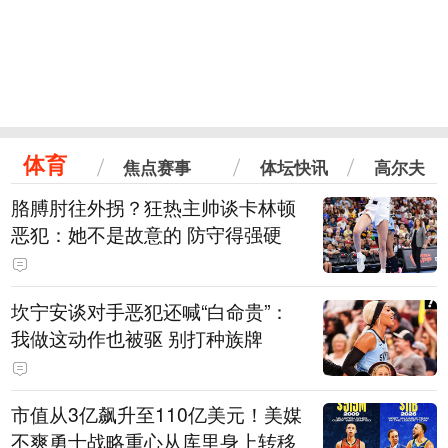
体育
焦点赛事
体坛快讯
高尔夫
胳膊肘往外拐？狂热主帅谈卡林顿
恶犯：她不是故意的 防守得强硬
坎宁安谈对手恶犯还喊“白命贵”：
我做这动作也被驱 别打种族牌
市值从3亿飙升至110亿美元！美媒
不爽勇士战略重心从库里身上转移