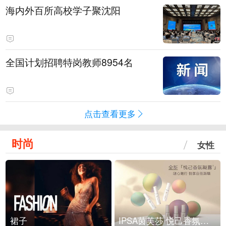
海内外百所高校学子聚沈阳
全国计划招聘特岗教师8954名
点击查看更多
时尚
女性
裙子
IPSA茵芙莎 悦己香氛凝露上市