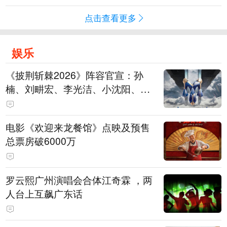
点击查看更多
娱乐
《披荆斩棘2026》阵容官宣：孙
楠、刘畊宏、李光洁、小沈阳、余
文乐、王传君等28位艺人
电影《欢迎来龙餐馆》点映及预售
总票房破6000万
罗云熙广州演唱会合体江奇霖 ，两
人台上互飙广东话