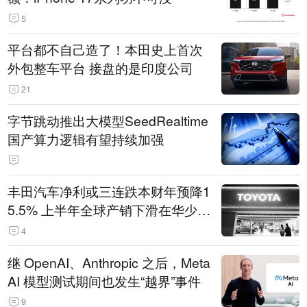
5
平台都不自己造了！本田史上首次
外包整车平台 接盘的是印度公司
21
字节跳动推出大模型SeedRealtime
国产算力逻辑有望持续加强
丰田汽车净利或三连跌本财年预降1
5.5% 上半年全球产销下滑在华少卖
14.3万辆
4
继 OpenAI、Anthropic 之后，Meta
AI 模型测试期间也发生“越界”事件
9