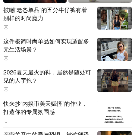
被嘲“老爸单品”的五分牛仔裤有着
别样的时尚魔力
这件极简时尚单品如何实现适配多
元生活场景？
2026夏天最火的鞋，居然是随处可
见的人字拖？
快来抄“内娱审美天赋怪”的作业，
打造你的专属氛围感
亲密关系中的爱与恐惧，被这部恐