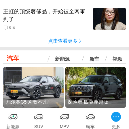
王虹的顶级奢侈品，开始被全网审
判了
516
点击查看更多
汽车
新能源
新车
视频
凡尔赛C5 X 驭不凡
探险者 四驱穿越版
新能源
SUV
MPV
轿车
更多