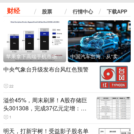
财经
股票
行情中心
下载APP
苹果拿下高端手机市场65%的份额：iPhone 17系列功不可没
中国汽车出海：从“卖出去”到“走进去”
中央气象台升级发布台风红色预警
22
溢价45%，周末刷屏！A股存储巨
头301308，完成37亿元定增：现
价386.6元，定增价560元
1
明天，打新宇树！受益影子股名单