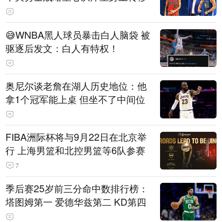
😅WNBA黑人球员暴击白人脑袋 被
驱逐后发文：白人有特权！
奥尼尔谈老詹在湖人历史地位：他
拿1个冠军能上桌 但坐不了中间位
FIBA洲际杯将与9月22日在北京举
行 上海男篮和北控男篮等6队参赛
7
季后赛25岁前三分命中数排行榜：
塔图姆第一 爱德华兹第二 KD第四