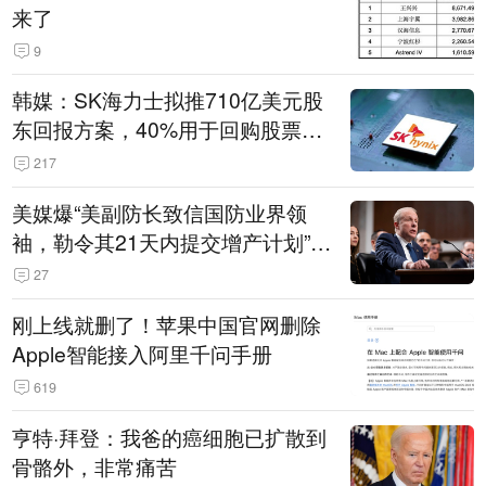
来了
9
韩媒：SK海力士拟推710亿美元股
东回报方案，40%用于回购股票，
相当于美股发行规模
217
美媒爆“美副防长致信国防业界领
袖，勒令其21天内提交增产计划”，
五角大楼回应
27
刚上线就删了！苹果中国官网删除
Apple智能接入阿里千问手册
619
亨特·拜登：我爸的癌细胞已扩散到
骨骼外，非常痛苦