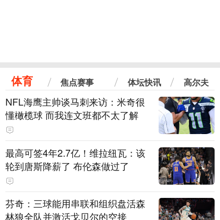
体育
焦点赛事
体坛快讯
高尔夫
NFL海鹰主帅谈马刺来访：米奇很
懂橄榄球 而我连文班都不太了解
最高可签4年2.7亿！维拉纽瓦：该
轮到唐斯降薪了 布伦森做过了
芬奇：三球能用串联和组织盘活森
林狼全队并激活戈贝尔的空接