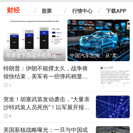
财经
股票
行情中心
下载APP
苹果拿下高端手机市场65%的份额：iPhone 17系列功不可没
中国汽车出海：从“卖出去”到“走进去”
特朗普：伊朗不能撑太久，战争将
很快结束，美军有一些弹药稍显紧
张！伊朗公布拟议的海峡管理文本
1
突发！胡塞武装发动袭击，“大量亲
沙特武装人员死伤”！以军展开报复
性空袭
5
美国新核战略曝光：一旦与中国或