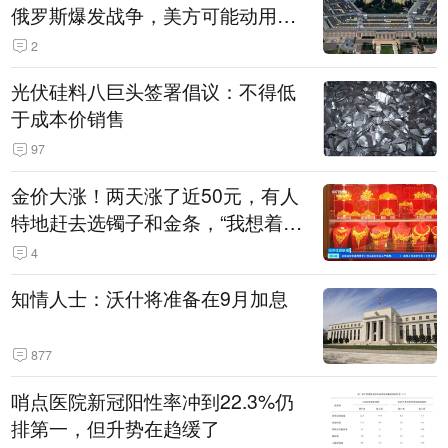
俄罗斯爆发战争，美方可能动用战
术核武器
2
光伏硅料八巨头签署倡议：不得低
于成本价销售
97
金价大涨！两天涨了近50元，有人
特地赶去选镯子和金条，“我想着买
起来可以保值，小批量进一些货”
4
知情人士：沃什将准备在9月加息
877
哨点医院新冠阳性率冲到22.3%仍
排第一，但升势在趋缓了