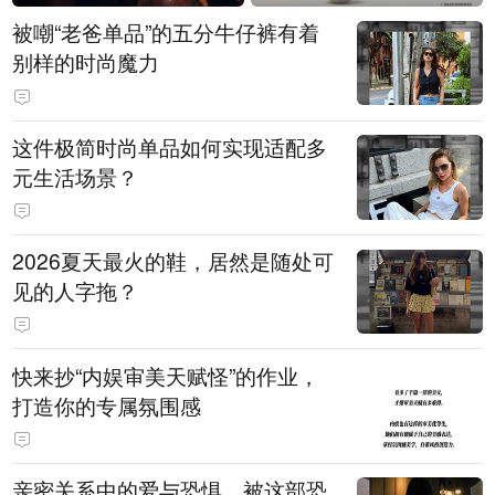
被嘲“老爸单品”的五分牛仔裤有着
别样的时尚魔力
这件极简时尚单品如何实现适配多
元生活场景？
2026夏天最火的鞋，居然是随处可
见的人字拖？
快来抄“内娱审美天赋怪”的作业，
打造你的专属氛围感
亲密关系中的爱与恐惧，被这部恐