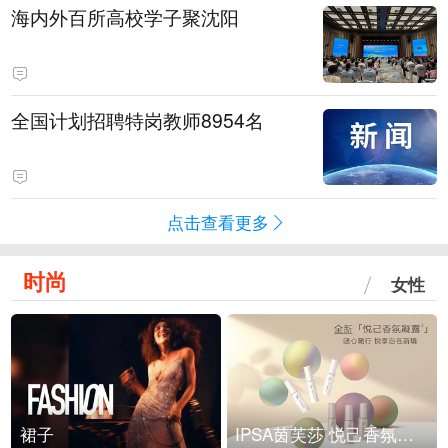
海内外百所高校学子聚沈阳
全国计划招聘特岗教师8954名
点击查看更多
时尚
女性
裙子
IPSA茵芙莎 悦己香氛凝露上市