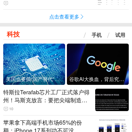
点击查看更多
科技
手机
试用
美国也要搞“国产替代”？先算清三笔账
谷歌AI大换血，背后究竟发生了什么？
特斯拉Terafab芯片工厂正式落户得
州！马斯克放言：要把尖端制造带
回美国
10
苹果拿下高端手机市场65%的份
额：iPhone 17系列功不可没