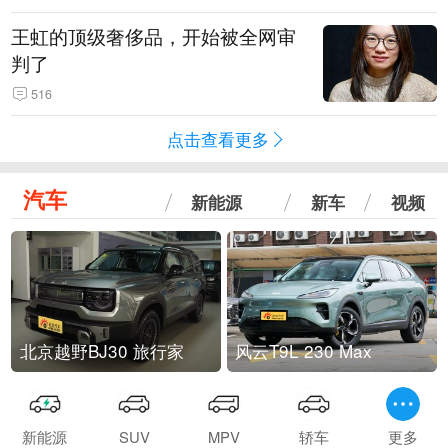
王虹的顶级奢侈品，开始被全网审
判了
516
点击查看更多
汽车
新能源
新车
视频
北京越野BJ30 旅行家
风云T9L 230 Max
新能源
SUV
MPV
轿车
更多