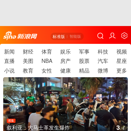
标准版
智能版
新闻
财经
体育
娱乐
军事
科技
视频
直播
美图
NBA
房产
股票
汽车
星座
小说
教育
女性
健康
精品
微博
更多
图集
4
云南弥勒：欢庆火把节
/
6