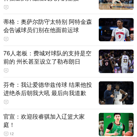
蒂格：奥萨尔防守太特别 阿特金森
会告诫球员们别在他面前运球
76人老板：费城对球队的支持是空
前的 州长甚至设立了勒布朗日
芬奇：我让爱德华兹传球 结果他投
进绝杀后朝我大吼 最后向我道歉
官宣：欢迎段睿骐加入辽篮大家
庭！
12