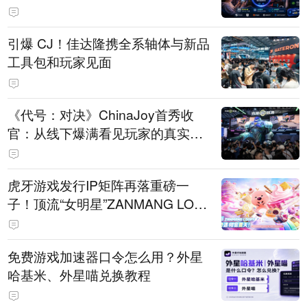
引爆 CJ！佳达隆携全系轴体与新品
工具包和玩家见面
《代号：对决》ChinaJoy首秀收
官：从线下爆满看见玩家的真实期
待
虎牙游戏发行IP矩阵再落重磅一
子！顶流“女明星”ZANMANG LOO
PY 正版3D消除手游《消消奇遇》
惊喜曝光
免费游戏加速器口令怎么用？外星
哈基米、外星喵兑换教程