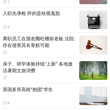
7
入职先孕检 怀的是歧视鬼胎
3
离职员工在朋友圈吐槽前老板 法院:
存在侵害其名誉权可能
亲子、研学体验持续"上新" 各地激
活暑期文旅消费
英国多所高校"抱团"求生
9