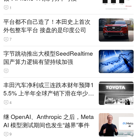
1
平台都不自己造了！本田史上首次
外包整车平台 接盘的是印度公司
7
字节跳动推出大模型SeedRealtime
国产算力逻辑有望持续加强
丰田汽车净利或三连跌本财年预降1
5.5% 上半年全球产销下滑在华少卖
14.3万辆
4
继 OpenAI、Anthropic 之后，Meta
AI 模型测试期间也发生“越界”事件
9