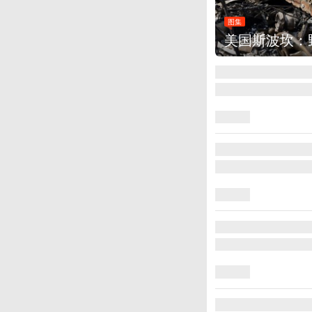
图集
美国斯波坎：