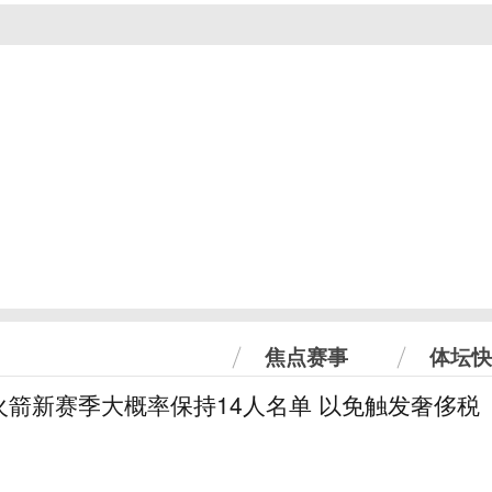
焦点赛事
体坛快
火箭新赛季大概率保持14人名单 以免触发奢侈税