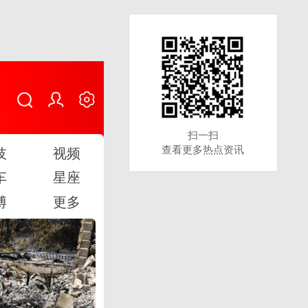
扫一扫
扫一扫
查看更多热点资讯
查看更多热点资讯
技
视频
车
星座
博
更多