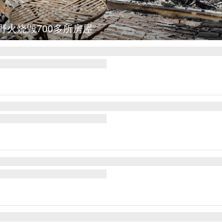
野火烧毁700多所房屋