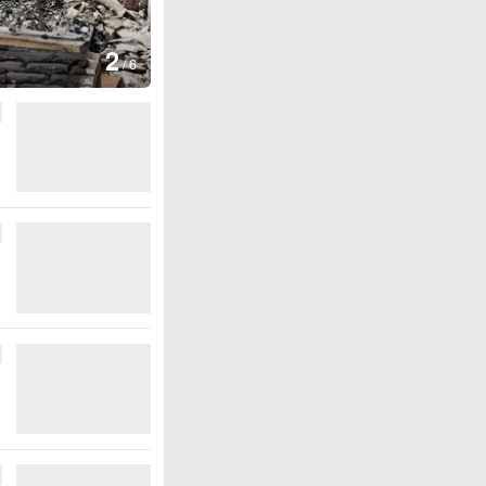
图集
2
叙利亚：大马士革发生爆炸
/
6