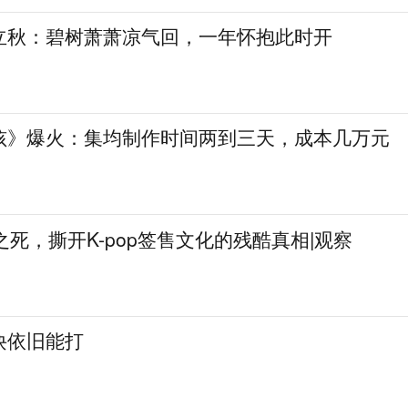
立秋：碧树萧萧凉气回，一年怀抱此时开
孩》爆火：集均制作时间两到三天，成本几万元
姐之死，撕开K-pop签售文化的残酷真相|观察
诀依旧能打