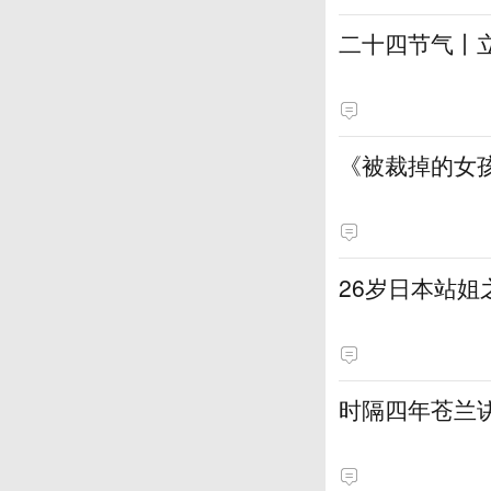
二十四节气丨
《被裁掉的女
​26岁日本站
时隔四年苍兰