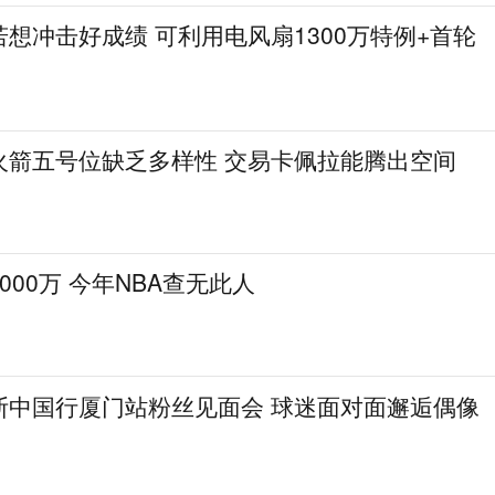
想冲击好成绩 可利用电风扇1300万特例+首轮
火箭五号位缺乏多样性 交易卡佩拉能腾出空间
000万 今年NBA查无此人
斯中国行厦门站粉丝见面会 球迷面对面邂逅偶像