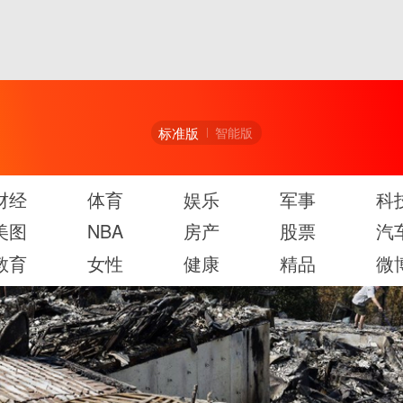
标准版
智能版
财经
体育
娱乐
军事
科
美图
NBA
房产
股票
汽
教育
女性
健康
精品
微