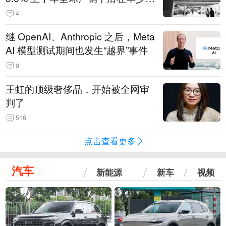
14.3万辆
4
继 OpenAI、Anthropic 之后，Meta
AI 模型测试期间也发生“越界”事件
9
王虹的顶级奢侈品，开始被全网审
判了
516
点击查看更多
汽车
新能源
新车
视频