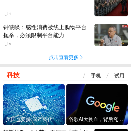
1
钟睒睒：感性消费被线上购物平台
扼杀，必须限制平台能力
9
点击查看更多
科技
手机
试用
美国也要搞“国产替代”？先算清三笔账
谷歌AI大换血，背后究竟发生了什么？