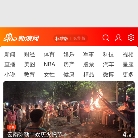
标准版
智能版
新闻
财经
体育
娱乐
军事
科技
视频
直播
美图
NBA
房产
股票
汽车
星座
小说
教育
女性
健康
精品
微博
更多
图集
5
江西铅山：千灯点亮葛仙村
/
6