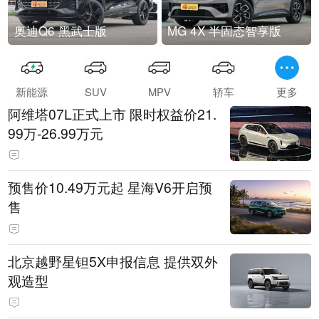
奥迪Q6 黑武士版
MG 4X 半固态智享版
新能源
SUV
MPV
轿车
更多
阿维塔07L正式上市 限时权益价21.
99万-26.99万元
预售价10.49万元起 星海V6开启预
售
北京越野星钽5X申报信息 提供双外
观造型