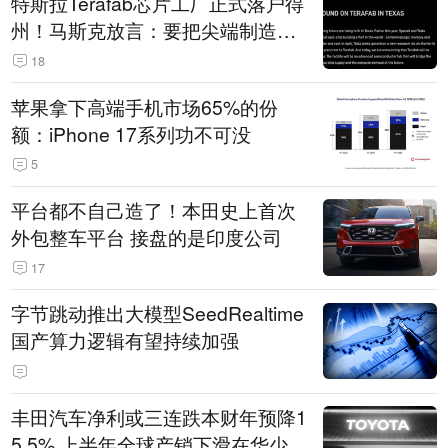
特斯拉Terafab芯片工厂正式落户得
州！马斯克放言：要把尖端制造带
回美国
18
苹果拿下高端手机市场65%的份
额：iPhone 17系列功不可没
5
平台都不自己造了！本田史上首次
外包整车平台 接盘的是印度公司
17
字节跳动推出大模型SeedRealtime
国产算力逻辑有望持续加强
丰田汽车净利或三连跌本财年预降1
5.5% 上半年全球产销下滑在华少卖