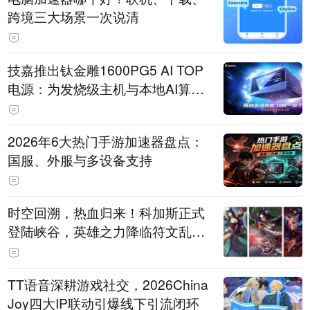
跨境三大场景一次说清
技嘉推出钛金雕1600PG5 AI TOP
电源：为发烧级主机与本地AI算力
打造旗舰供电方案
2026年6大热门手游加速器盘点：
国服、外服与多设备支持
时空回溯，热血归来！科加斯正式
登陆峡谷，英雄之力降临符文乱
斗！
TT语音深耕游戏社交，2026China
Joy四大IP联动引爆线下引流闭环