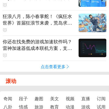
狂浪八月，陈小春掌舵！《疯狂水
世界》首届狂浪节来袭，荒岛求生
直播即将开启
你还在找免费的游戏加速软件吗？
雷神加速器低成本联机方案，支持
免费试用
点击查看更多
滚动
奇闻
段子
趣图
美文
视频
直播
订阅
八卦
情感
旅游
教育
动漫
游戏
试用