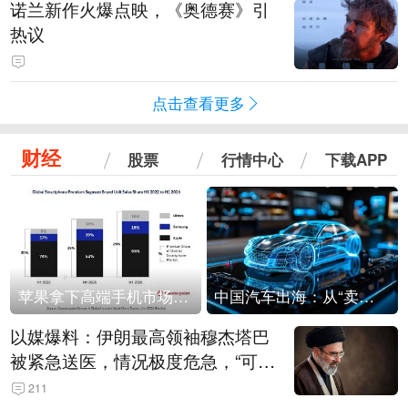
诺兰新作火爆点映，《奥德赛》引
热议
点击查看更多
财经
股票
行情中心
下载APP
苹果拿下高端手机市场65%的份额：iPhone 17系列功不可没
中国汽车出海：从“卖出去”到“走进去”
以媒爆料：伊朗最高领袖穆杰塔巴
被紧急送医，情况极度危急，“可能
随时会死去”
211