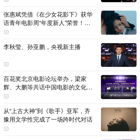
张惠斌凭借《在少女花影下》获华
语青年电影周“年度新人”荣誉！该
电影全程在广州取景，采用粤语对
白，主演均为广州本土演员
李秋莹、孙亚鹏，央视新主播
百花奖北京电影论坛举办，梁家
辉、大鹏等共话中国电影的文化建
构
从“上古大神”到《歌手》亚军，齐
豫用文学性完成了一场跨时代对话