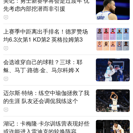
美记：勇士新赛季将会是过渡年 优
先考虑内部挖潜而非引援
上赛季中距离出手排名！德罗赞场
均6.3次第1 KD第2 英格拉姆第3
会选谁穿自己的球鞋？三球：耶
稣、马丁·路德·金、马尔科姆·X
迈尔斯·特纳：练空中瑜伽拯救了我
的生涯 队友还会调侃我练这个
湖记：卡梅隆·卡尔训练营表现好些
或许能进入雷迪克的轮换阵容