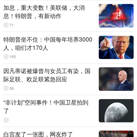
加息，重大变数！美联储，大消
息！特朗普，有新动作
71
特朗普坐不住：中国每年培养3000
人，咱们才170人
160
因凡蒂诺被爆曾与女员工有染，国
际足联、欧足联紧急回应
59
“非计划”空间事件！中国卫星拍到
了
白宫发了一张图，网友炸了