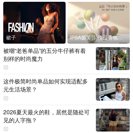
裙子
IPSA茵芙莎 悦己香氛凝露上市
被嘲“老爸单品”的五分牛仔裤有着
别样的时尚魔力
这件极简时尚单品如何实现适配多
元生活场景？
2026夏天最火的鞋，居然是随处可
见的人字拖？