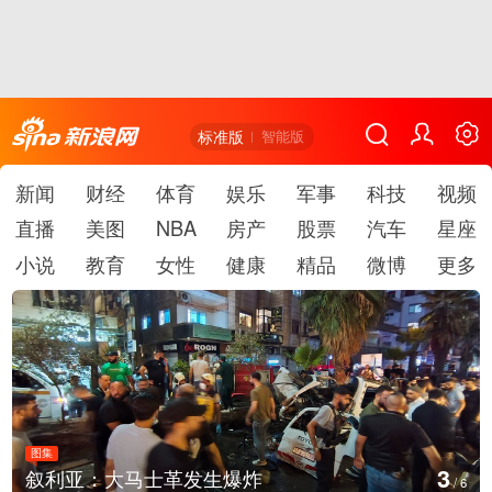
标准版
智能版
新闻
财经
体育
娱乐
军事
科技
视频
直播
美图
NBA
房产
股票
汽车
星座
小说
教育
女性
健康
精品
微博
更多
图集
3
叙利亚：大马士革发生爆炸
/
6