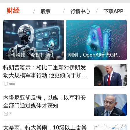
财经
股票
行情中心
下载APP
宇树科技，今日打新！
刚刚，OpenAI曝光GPT-6！传10万亿参数，8月强行发布
特朗普暗示：相比于重新对伊朗发
动大规模军事行动 他更倾向于加大
经济施压
300
内塔尼亚胡反悔，以媒：以军和安
全部门通过媒体才获知
7
大暴雨、特大暴雨，10级以上雷暴