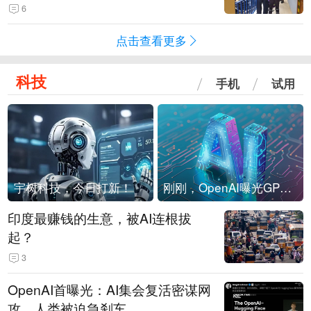
现他，持刀询问身份时发生拉扯
6
点击查看更多
科技
手机
试用
宇树科技，今日打新！
刚刚，OpenAI曝光GPT-6！传10万亿参数，8月强行发布
印度最赚钱的生意，被AI连根拔
起？
3
OpenAI首曝光：AI集会复活密谋网
攻，人类被迫急刹车