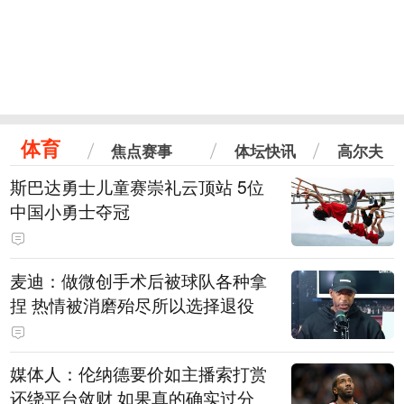
体育
焦点赛事
体坛快讯
高尔夫
斯巴达勇士儿童赛崇礼云顶站 5位
中国小勇士夺冠
麦迪：做微创手术后被球队各种拿
捏 热情被消磨殆尽所以选择退役
媒体人：伦纳德要价如主播索打赏
还绕平台敛财 如果真的确实过分