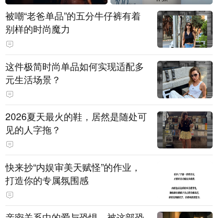
被嘲“老爸单品”的五分牛仔裤有着
别样的时尚魔力
这件极简时尚单品如何实现适配多
元生活场景？
2026夏天最火的鞋，居然是随处可
见的人字拖？
快来抄“内娱审美天赋怪”的作业，
打造你的专属氛围感
亲密关系中的爱与恐惧，被这部恐