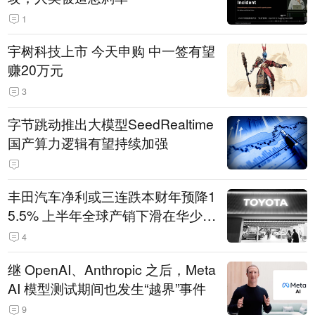
1
宇树科技上市 今天申购 中一签有望
赚20万元
3
字节跳动推出大模型SeedRealtime
国产算力逻辑有望持续加强
丰田汽车净利或三连跌本财年预降1
5.5% 上半年全球产销下滑在华少卖
14.3万辆
4
继 OpenAI、Anthropic 之后，Meta
AI 模型测试期间也发生“越界”事件
9