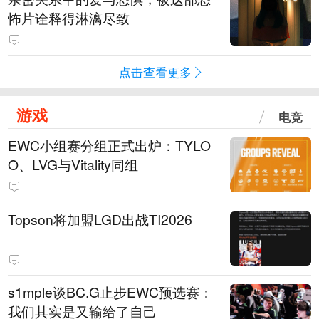
怖片诠释得淋漓尽致
点击查看更多
游戏
电竞
EWC小组赛分组正式出炉：TYLO
O、LVG与Vitality同组
Topson将加盟LGD出战TI2026
s1mple谈BC.G止步EWC预选赛：
我们其实是又输给了自己