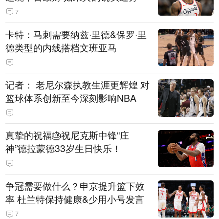
7
卡特：马刺需要纳兹·里德&保罗·里
德类型的内线搭档文班亚马
记者： 老尼尔森执教生涯更辉煌 对
篮球体系创新至今深刻影响NBA
真挚的祝福🎂祝尼克斯中锋“庄
神”德拉蒙德33岁生日快乐！
争冠需要做什么？申京提升篮下效
率 杜兰特保持健康&少用小号发言
7