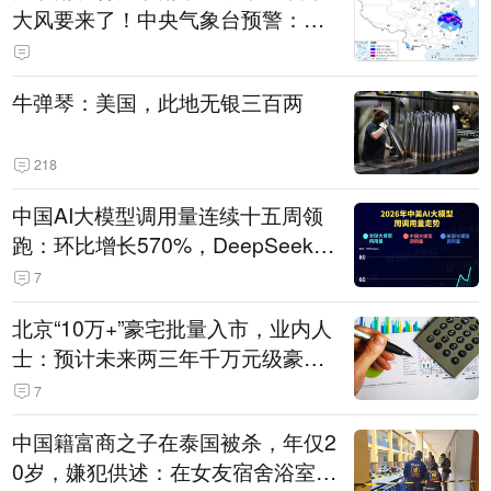
大风要来了！中央气象台预警：今
天到明天，浙江、安徽有特大暴雨
牛弹琴：美国，此地无银三百两
218
中国AI大模型调用量连续十五周领
跑：环比增长570%，DeepSeek-V
4-Flash正式版登顶！MiniMax M
7
3、阶跃星辰Step 3.7 Flash跌出榜
北京“10万+”豪宅批量入市，业内人
单
士：预计未来两三年千万元级豪宅
潜在供应达万套！谁在买单？
7
中国籍富商之子在泰国被杀，年仅2
0岁，嫌犯供述：在女友宿舍浴室发