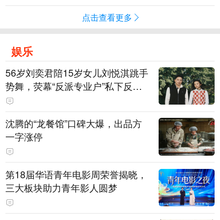
点击查看更多
娱乐
56岁刘奕君陪15岁女儿刘悦淇跳手
势舞，荧幕“反派专业户”私下反差
明显，女儿主攻高尔夫，曾以最小
年龄出战职业赛
沈腾的“龙餐馆”口碑大爆，出品方
一字涨停
第18届华语青年电影周荣誉揭晓，
三大板块助力青年影人圆梦