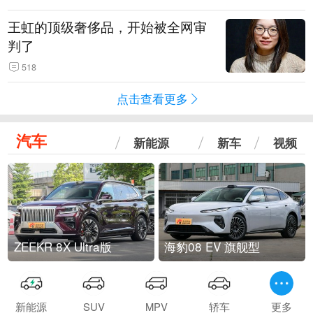
王虹的顶级奢侈品，开始被全网审
判了
518
点击查看更多
汽车
新能源
新车
视频
ZEEKR 8X Ultra版
海豹08 EV 旗舰型
新能源
SUV
MPV
轿车
更多