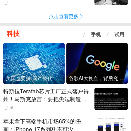
评价其“活出自己的精彩，是照亮别
人的灯塔”
点击查看更多
科技
手机
试用
美国也要搞“国产替代”？先算清三笔账
谷歌AI大换血，背后究竟发生了什么？
特斯拉Terafab芯片工厂正式落户得
州！马斯克放言：要把尖端制造带
回美国
18
苹果拿下高端手机市场65%的份
额：iPhone 17系列功不可没