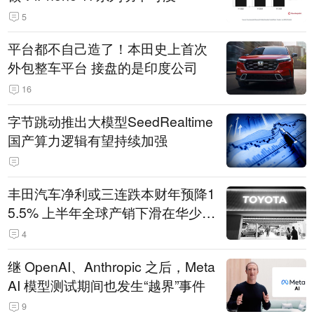
5
平台都不自己造了！本田史上首次
外包整车平台 接盘的是印度公司
16
字节跳动推出大模型SeedRealtime
国产算力逻辑有望持续加强
丰田汽车净利或三连跌本财年预降1
5.5% 上半年全球产销下滑在华少卖
14.3万辆
4
继 OpenAI、Anthropic 之后，Meta
AI 模型测试期间也发生“越界”事件
9