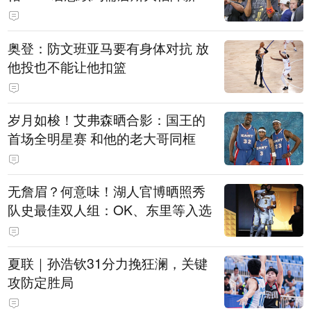
奥登：防文班亚马要有身体对抗 放
他投也不能让他扣篮
岁月如梭！艾弗森晒合影：国王的
首场全明星赛 和他的老大哥同框
无詹眉？何意味！湖人官博晒照秀
队史最佳双人组：OK、东里等入选
夏联｜孙浩钦31分力挽狂澜，关键
攻防定胜局