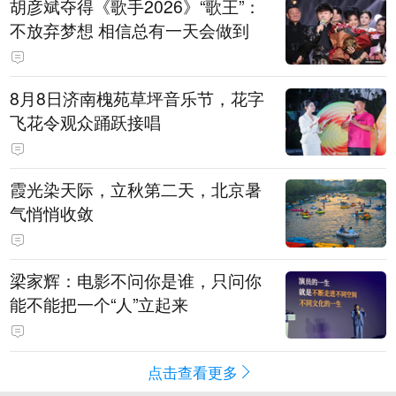
胡彦斌夺得《歌手2026》“歌王”：
不放弃梦想 相信总有一天会做到
8月8日济南槐苑草坪音乐节，花字
飞花令观众踊跃接唱
霞光染天际，立秋第二天，北京暑
气悄悄收敛
梁家辉：电影不问你是谁，只问你
能不能把一个“人”立起来
点击查看更多