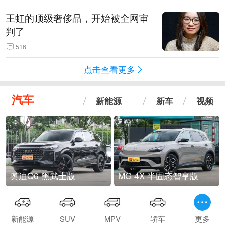
王虹的顶级奢侈品，开始被全网审
判了
516
点击查看更多
汽车
新能源
新车
视频
奥迪Q6 黑武士版
MG 4X 半固态智享版
新能源
SUV
MPV
轿车
更多