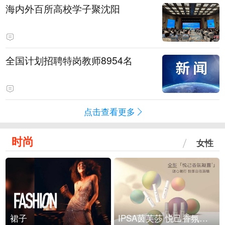
海内外百所高校学子聚沈阳
全国计划招聘特岗教师8954名
点击查看更多
时尚
女性
裙子
IPSA茵芙莎 悦己香氛凝露上市