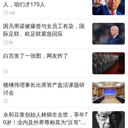
人，咱们才170人
125
因凡蒂诺被爆曾与女员工有染，国
际足联、欧足联紧急回应
52
白宫发了一张图，网友炸了
楼继伟理事长出席资产盘活课题研
讨会
永和豆浆创始人林炳生去世，享年7
0岁！业内及外界尊称其为“豆哥”，