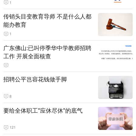
1
传销头目变教育导师 不是什么人都
能办教育
1
广东佛山:已叫停季华中学教师招聘
工作 开展全面核查
招聘公平岂容花钱做手脚
8
要给全体职工"应休尽休"的底气
121