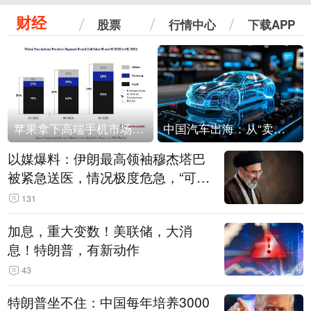
财经
股票
行情中心
下载APP
苹果拿下高端手机市场65%的份额：iPhone 17系列功不可没
中国汽车出海：从“卖出去”到“走进去”
以媒爆料：伊朗最高领袖穆杰塔巴
被紧急送医，情况极度危急，“可能
随时会死去”
131
加息，重大变数！美联储，大消
息！特朗普，有新动作
43
特朗普坐不住：中国每年培养3000