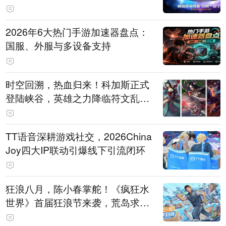
打造旗舰供电方案
2026年6大热门手游加速器盘点：
国服、外服与多设备支持
时空回溯，热血归来！科加斯正式
登陆峡谷，英雄之力降临符文乱
斗！
TT语音深耕游戏社交，2026China
Joy四大IP联动引爆线下引流闭环
狂浪八月，陈小春掌舵！《疯狂水
世界》首届狂浪节来袭，荒岛求生
直播即将开启