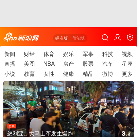
标准版
智能版
新闻
财经
体育
娱乐
军事
科技
视频
直播
美图
NBA
房产
股票
汽车
星座
小说
教育
女性
健康
精品
微博
更多
图集
3
叙利亚：大马士革发生爆炸
/
6