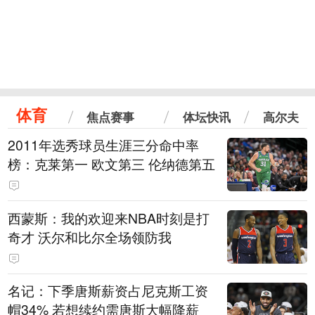
体育
焦点赛事
体坛快讯
高尔夫
2011年选秀球员生涯三分命中率
榜：克莱第一 欧文第三 伦纳德第五
西蒙斯：我的欢迎来NBA时刻是打
奇才 沃尔和比尔全场领防我
名记：下季唐斯薪资占尼克斯工资
帽34% 若想续约需唐斯大幅降薪