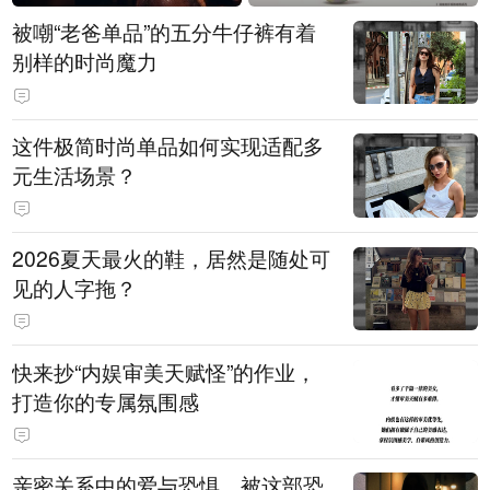
被嘲“老爸单品”的五分牛仔裤有着
别样的时尚魔力
这件极简时尚单品如何实现适配多
元生活场景？
2026夏天最火的鞋，居然是随处可
见的人字拖？
快来抄“内娱审美天赋怪”的作业，
打造你的专属氛围感
亲密关系中的爱与恐惧，被这部恐