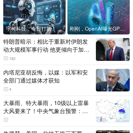
宇树科技，今日打新！
刚刚，OpenAI曝光GPT-6！传10万亿参数，8月强行发布
特朗普暗示：相比于重新对伊朗发
动大规模军事行动 他更倾向于加大
经济施压
182
内塔尼亚胡反悔，以媒：以军和安
全部门通过媒体才获知
4
大暴雨、特大暴雨，10级以上雷暴
大风要来了！中央气象台预警：今
天到明天，浙江、安徽有特大暴雨