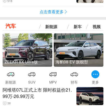
518
点击查看更多
汽车
新能源
新车
视频
ZEEKR 8X Ultra版
海豹08 EV 旗舰型
新能源
SUV
MPV
轿车
更多
阿维塔07L正式上市 限时权益价21.
99万-26.99万元
38