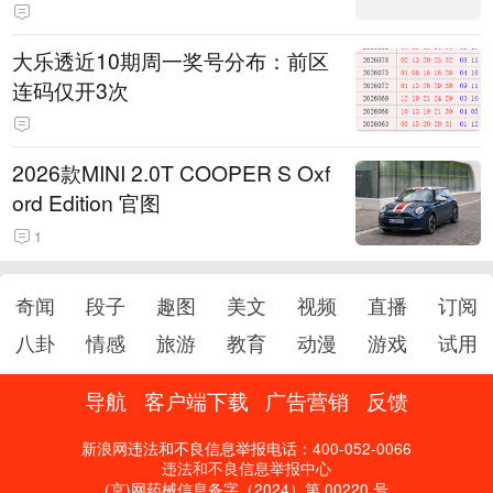
大乐透近10期周一奖号分布：前区
连码仅开3次
2026款MINI 2.0T COOPER S Oxf
ord Edition 官图
1
奇闻
段子
趣图
美文
视频
直播
订阅
八卦
情感
旅游
教育
动漫
游戏
试用
导航
客户端下载
广告营销
反馈
新浪网违法和不良信息举报电话：400-052-0066
违法和不良信息举报中心
(京)网药械信息备字（2024）第 00220 号