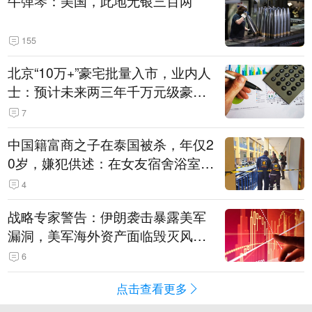
牛弹琴：美国，此地无银三百两
155
北京“10万+”豪宅批量入市，业内人
士：预计未来两三年千万元级豪宅
潜在供应达万套！谁在买单？
7
中国籍富商之子在泰国被杀，年仅2
0岁，嫌犯供述：在女友宿舍浴室发
现他，持刀询问身份时发生拉扯
4
战略专家警告：伊朗袭击暴露美军
漏洞，美军海外资产面临毁灭风
险！
6
点击查看更多