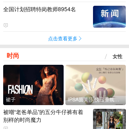
全国计划招聘特岗教师8954名
点击查看更多
时尚
女性
裙子
IPSA茵芙莎 悦己香氛凝露上市
被嘲“老爸单品”的五分牛仔裤有着
别样的时尚魔力