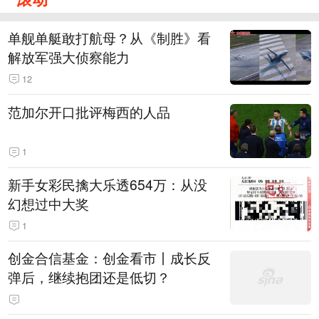
单舰单艇敢打航母？从《制胜》看
解放军强大侦察能力
12
范加尔开口批评梅西的人品
1
新手女彩民擒大乐透654万：从没
幻想过中大奖
1
创金合信基金：创金看市丨成长反
弹后，继续抱团还是低切？