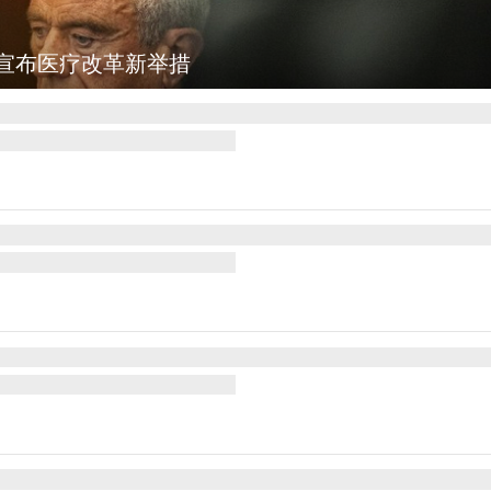
图集
云南普洱：乡村风光如画