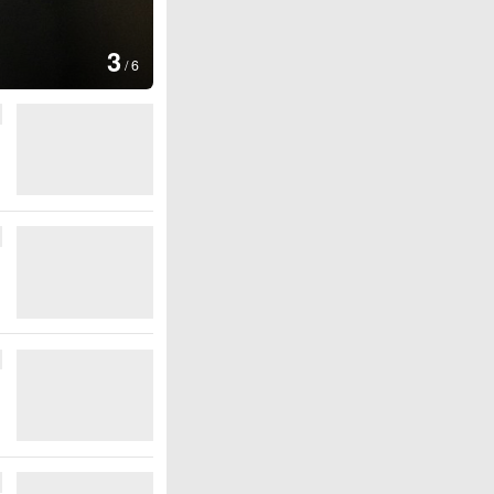
图集
4
安徽长丰：
/
6