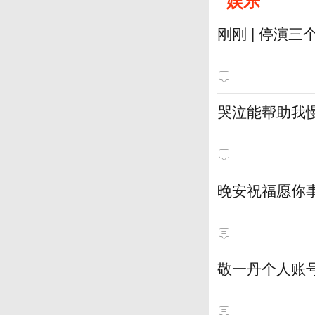
娱乐
刚刚 | 停演
哭泣能帮助我
晚安祝福愿你
敬一丹个人账