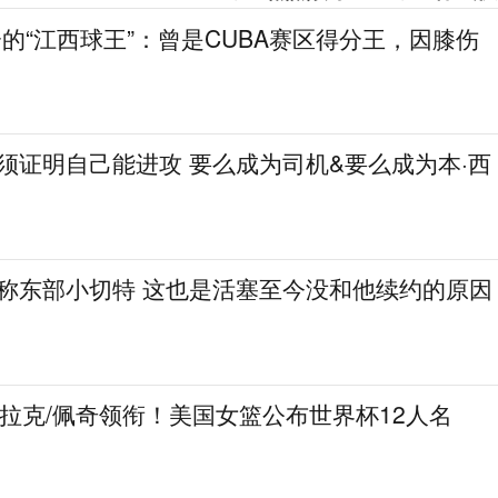
分的“江西球王”：曾是CUBA赛区得分王，因膝伤
必须证明自己能进攻 要么成为司机&要么成为本·西
人称东部小切特 这也是活塞至今没和他续约的原因
克拉克/佩奇领衔！美国女篮公布世界杯12人名