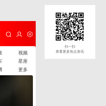
扫一扫
扫一扫
查看更多热点资讯
查看更多热点资讯
技
视频
车
星座
博
更多