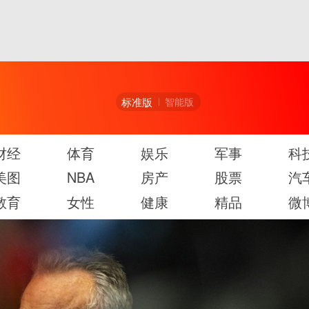
标准版
智能版
财经
体育
娱乐
军事
科
美图
NBA
房产
股票
汽
教育
女性
健康
精品
微