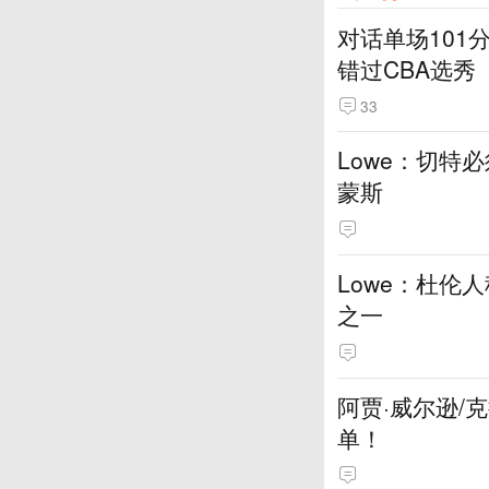
对话单场101
错过CBA选秀
33
Lowe：切特
蒙斯
Lowe：杜伦
之一
阿贾·威尔逊/
单！