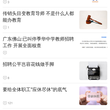
3
传销头目变教育导师 不是什么人都
能办教育
1
广东佛山:已叫停季华中学教师招聘
工作 开展全面核查
招聘公平岂容花钱做手脚
8
要给全体职工"应休尽休"的底气
121