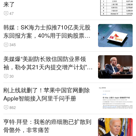
来了
47
韩媒：SK海力士拟推710亿美元股
东回报方案，40%用于回购股票，
相当于美股发行规模
345
美媒爆“美副防长致信国防业界领
袖，勒令其21天内提交增产计划”，
五角大楼回应
30
刚上线就删了！苹果中国官网删除
Apple智能接入阿里千问手册
862
亨特·拜登：我爸的癌细胞已扩散到
骨骼外，非常痛苦