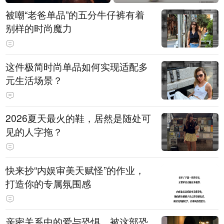
被嘲“老爸单品”的五分牛仔裤有着
别样的时尚魔力
这件极简时尚单品如何实现适配多
元生活场景？
2026夏天最火的鞋，居然是随处可
见的人字拖？
快来抄“内娱审美天赋怪”的作业，
打造你的专属氛围感
亲密关系中的爱与恐惧，被这部恐