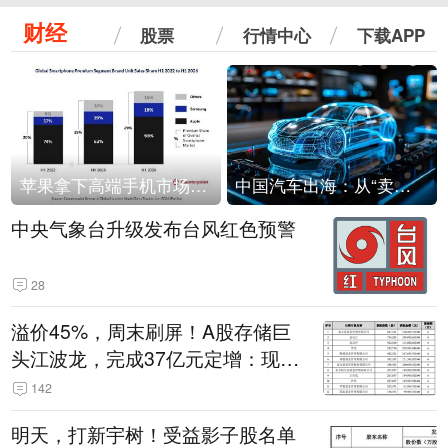
财经
股票
行情中心
下载APP
苹果拿下高端手机市场65%的份额：iPhone 17系列功不可没
中国汽车出海：从“卖出去”到“走进去”
中央气象台升级发布台风红色预警
28
溢价45%，周末刷屏！A股存储巨
头江波龙，完成37亿元定增：现价
386.6元，定增价560元
142
明天，打新宇树！受益影子股名单