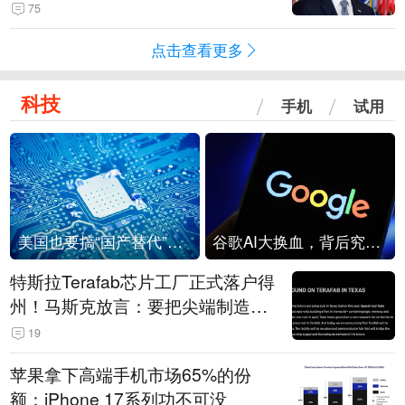
75
点击查看更多
科技
手机
试用
美国也要搞“国产替代”？先算清三笔账
谷歌AI大换血，背后究竟发生了什么？
特斯拉Terafab芯片工厂正式落户得
州！马斯克放言：要把尖端制造带
回美国
19
苹果拿下高端手机市场65%的份
额：iPhone 17系列功不可没