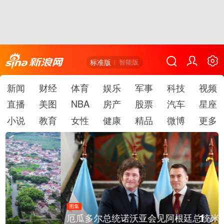
标准版
智能版
新闻
财经
体育
娱乐
军事
科技
视频
直播
美图
NBA
房产
股票
汽车
星座
小说
教育
女性
健康
精品
微博
更多
图集
1
厄瓜多尔总统诺沃亚会见阿根廷总统米莱
/
6