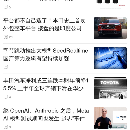
5
平台都不自己造了！本田史上首次
外包整车平台 接盘的是印度公司
21
字节跳动推出大模型SeedRealtime
国产算力逻辑有望持续加强
丰田汽车净利或三连跌本财年预降1
5.5% 上半年全球产销下滑在华少卖
14.3万辆
4
继 OpenAI、Anthropic 之后，Meta
AI 模型测试期间也发生“越界”事件
9