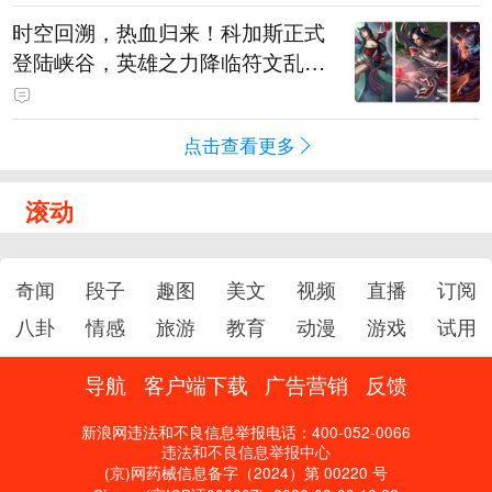
时空回溯，热血归来！科加斯正式
登陆峡谷，英雄之力降临符文乱
斗！
点击查看更多
滚动
奇闻
段子
趣图
美文
视频
直播
订阅
八卦
情感
旅游
教育
动漫
游戏
试用
导航
客户端下载
广告营销
反馈
新浪网违法和不良信息举报电话：400-052-0066
违法和不良信息举报中心
(京)网药械信息备字（2024）第 00220 号