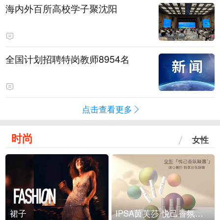
海内外百所高校学子聚沈阳
全国计划招聘特岗教师8954名
点击查看更多
时尚
女性
裙子
IPSA茵芙莎 悦己香氛凝露上市