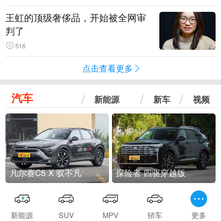
王虹的顶级奢侈品，开始被全网审
判了
516
点击查看更多
汽车
新能源
新车
视频
凡尔赛C5 X 驭不凡
探险者 四驱穿越版
新能源
SUV
MPV
轿车
更多