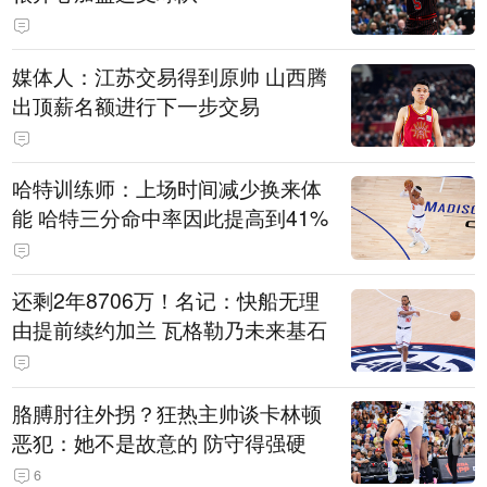
媒体人：江苏交易得到原帅 山西腾
出顶薪名额进行下一步交易
哈特训练师：上场时间减少换来体
能 哈特三分命中率因此提高到41%
还剩2年8706万！名记：快船无理
由提前续约加兰 瓦格勒乃未来基石
胳膊肘往外拐？狂热主帅谈卡林顿
恶犯：她不是故意的 防守得强硬
6