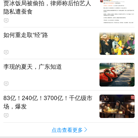
贾冰饭局被偷拍，律师称后怕艺人
隐私遭蚕食
如何重走取“经”路
李现的夏天，广东知道
83亿！240亿！3700亿！千亿级市
场，爆发
点击查看更多