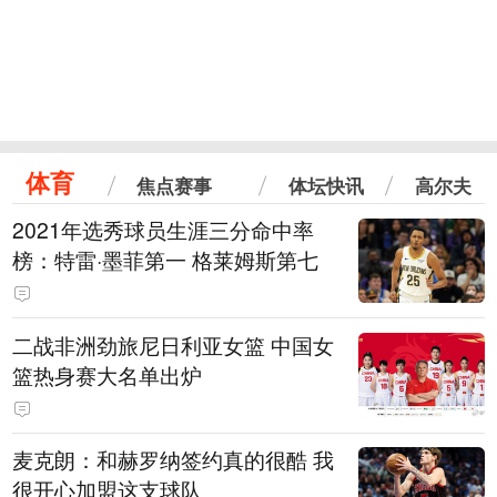
体育
焦点赛事
体坛快讯
高尔夫
2021年选秀球员生涯三分命中率
榜：特雷·墨菲第一 格莱姆斯第七
二战非洲劲旅尼日利亚女篮 中国女
篮热身赛大名单出炉
麦克朗：和赫罗纳签约真的很酷 我
很开心加盟这支球队