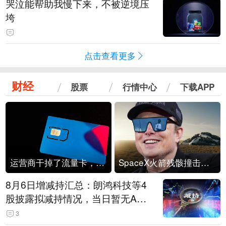
哭泣能帮助我慢下来，不被逆境压
垮
点击查看更多
财经
股票
行情中心
下载APP
运营商干掉了流量卡，他们真的玩不起了
SpaceX火箭残骸撞击月球
8月6日增减持汇总：朗鸿科技等4
股披露拟减持情况，当日暂无A股
公司披露拟增持情况（表）
3