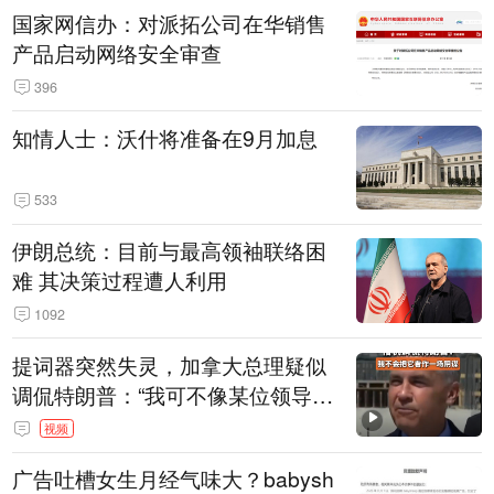
国家网信办：对派拓公司在华销售
产品启动网络安全审查
396
知情人士：沃什将准备在9月加息
533
伊朗总统：目前与最高领袖联络困
难 其决策过程遭人利用
1092
提词器突然失灵，加拿大总理疑似
调侃特朗普：“我可不像某位领导
人，把这当成一场阴谋”，全场哄笑
视频
广告吐槽女生月经气味大？babysh