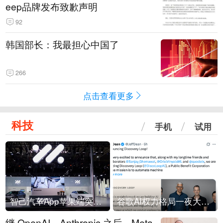
eep品牌发布致歉声明
92
韩国部长：我最担心中国了
266
点击查看更多
科技
手机
试用
智己汽车App苹果端突然“下架”
谷歌AI权力格局一夜大洗牌
继 OpenAI、Anthropic 之后，Meta