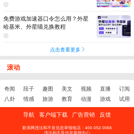
PY 正版3D消除手游《消消奇遇》
惊喜曝光
免费游戏加速器口令怎么用？外星
哈基米、外星喵兑换教程
点击查看更多
滚动
奇闻
段子
趣图
美文
视频
直播
订阅
八卦
情感
旅游
教育
动漫
游戏
试用
导航
客户端下载
广告营销
反馈
新浪网违法和不良信息举报电话：400-052-0066
违法和不良信息举报中心