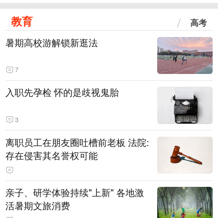
教育
高考
暑期高校游解锁新逛法
7
入职先孕检 怀的是歧视鬼胎
3
离职员工在朋友圈吐槽前老板 法院:
存在侵害其名誉权可能
亲子、研学体验持续"上新" 各地激
活暑期文旅消费