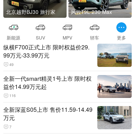
北京越野BJ30 旅行家
风云T9L 230 Max
新能源
SUV
MPV
轿车
更多
纵横F700正式上市 限时权益价29.
99万元-33.99万元
49
全新一代smart精灵1号上市 限时权
益价14.99万元起
116
全新深蓝S05上市 售价11.59-14.49
万元
7