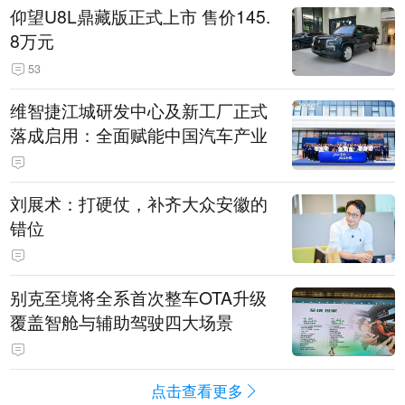
仰望U8L鼎藏版正式上市 售价145.
8万元
53
维智捷江城研发中心及新工厂正式
落成启用：全面赋能中国汽车产业
刘展术：打硬仗，补齐大众安徽的
错位
别克至境将全系首次整车OTA升级
覆盖智舱与辅助驾驶四大场景
点击查看更多