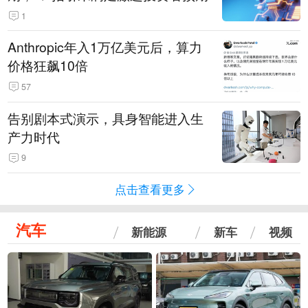
1
Anthropic年入1万亿美元后，算力
价格狂飙10倍
57
告别剧本式演示，具身智能进入生
产力时代
9
点击查看更多
汽车
新能源
新车
视频