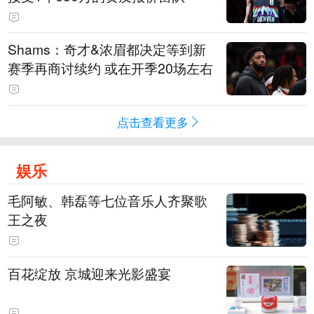
Shams：奇才&浓眉都决定等到新
赛季再商讨续约 或在开季20场左右
点击查看更多
娱乐
毛阿敏、韩磊等七位音乐人齐聚歌
王之夜
百花绽放 京城迎来光影盛宴