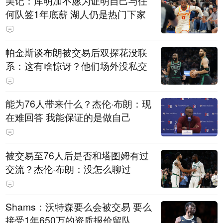
美记：库明加不愿为证明自己与任
何队签1年底薪 湖人仍是热门下家
帕金斯谈布朗被交易后双探花没联
系：这有啥惊讶？他们场外没私交
能为76人带来什么？杰伦·布朗：现
在难回答 我能保证的是做自己
被交易至76人后是否和塔图姆有过
交流？杰伦·布朗：没怎么聊过
Shams：沃特森要么会被交易 要么
接受1年650万的资质报价留队