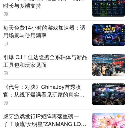
时长与多端支持
每天免费14小时的游戏加速器：适
用场景与使用频率
引爆 CJ！佳达隆携全系轴体与新品
工具包和玩家见面
《代号：对决》ChinaJoy首秀收
官：从线下爆满看见玩家的真实期
待
虎牙游戏发行IP矩阵再落重磅一
子！顶流“女明星”ZANMANG LOO