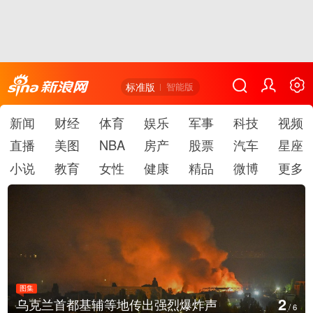
标准版
智能版
新闻
财经
体育
娱乐
军事
科技
视频
直播
美图
NBA
房产
股票
汽车
星座
小说
教育
女性
健康
精品
微博
更多
图集
3
烈爆炸声
美国：肯尼迪宣布医疗改革新
/
6