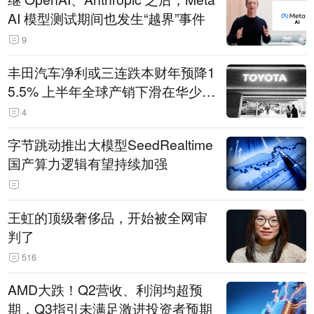
AI 模型测试期间也发生“越界”事件
9
丰田汽车净利或三连跌本财年预降1
5.5% 上半年全球产销下滑在华少卖
14.3万辆
4
字节跳动推出大模型SeedRealtime
国产算力逻辑有望持续加强
王虹的顶级奢侈品，开始被全网审
判了
516
AMD大跌！Q2营收、利润均超预
期，Q3指引未满足激进投资者预期