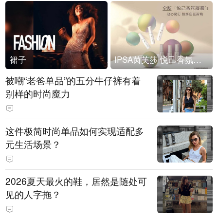
裙子
IPSA茵芙莎 悦己香氛凝露上市
被嘲“老爸单品”的五分牛仔裤有着
别样的时尚魔力
这件极简时尚单品如何实现适配多
元生活场景？
2026夏天最火的鞋，居然是随处可
见的人字拖？