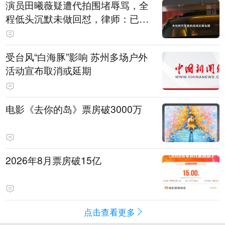
演员田曦薇疑遭代拍围堵辱骂，全
程低头沉默未做回怼，律师：已超
出公众人物应容忍的合理界限
受台风“白海豚”影响 苏州多场户外
活动宣布取消或延期
电影《去你的岛》票房破3000万
2026年8月票房破15亿
点击查看更多