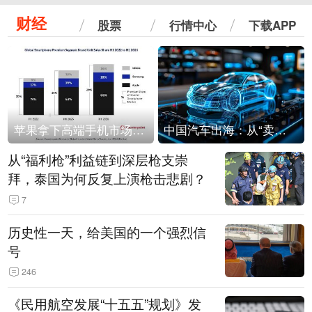
财经
股票
行情中心
下载APP
苹果拿下高端手机市场65%的份额：iPhone 17系列功不可没
中国汽车出海：从“卖出去”到“走进去”
从“福利枪”利益链到深层枪支崇
拜，泰国为何反复上演枪击悲剧？
7
历史性一天，给美国的一个强烈信
号
246
《民用航空发展“十五五”规划》发