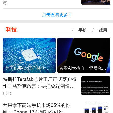
点击查看更多
科技
手机
试用
美国也要搞“国产替代”？先算清三笔账
谷歌AI大换血，背后究竟发生了什么？
特斯拉Terafab芯片工厂正式落户得
州！马斯克放言：要把尖端制造带
回美国
16
苹果拿下高端手机市场65%的份
额：iPhone 17系列功不可没