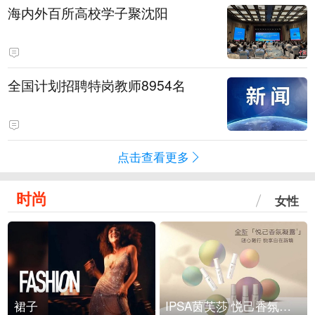
海内外百所高校学子聚沈阳
全国计划招聘特岗教师8954名
点击查看更多
时尚
女性
裙子
IPSA茵芙莎 悦己香氛凝露上市