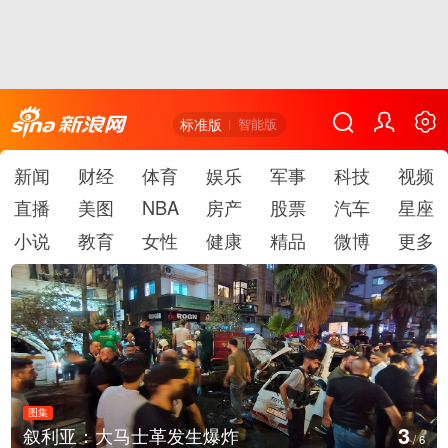
标准版
智能版
新闻
财经
体育
娱乐
军事
科技
视频
直播
美图
NBA
房产
股票
汽车
星座
小说
教育
女性
健康
精品
微博
更多
图集
3
叙利亚：大马士革发生爆炸
/
6