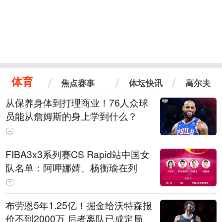
体育
焦点赛事
体坛快讯
高尔夫
从保养身体到打理商业！76人众球
员能从詹姆斯的身上学到什么？
FIBA3x3系列赛CS Rapid站中国女
队名单：阿呷娜婧、杨衡瑜在列
布劳恩5年1.25亿！掘金给沃特森报
价不到2000万 后者离队已成定局