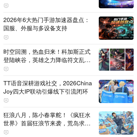
打造旗舰供电方案
2026年6大热门手游加速器盘点：
国服、外服与多设备支持
时空回溯，热血归来！科加斯正式
登陆峡谷，英雄之力降临符文乱
斗！
TT语音深耕游戏社交，2026China
Joy四大IP联动引爆线下引流闭环
狂浪八月，陈小春掌舵！《疯狂水
世界》首届狂浪节来袭，荒岛求生
直播即将开启