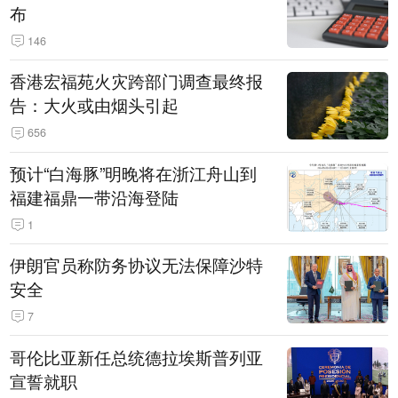
布
146
香港宏福苑火灾跨部门调查最终报
告：大火或由烟头引起
656
预计“白海豚”明晚将在浙江舟山到
福建福鼎一带沿海登陆
1
伊朗官员称防务协议无法保障沙特
安全
7
哥伦比亚新任总统德拉埃斯普列亚
宣誓就职