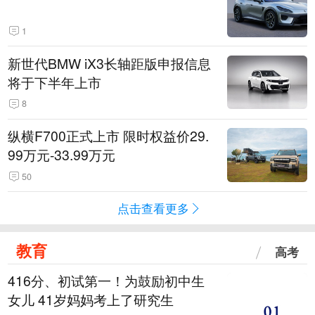
1
新世代BMW iX3长轴距版申报信息
将于下半年上市
8
纵横F700正式上市 限时权益价29.
99万元-33.99万元
50
点击查看更多
教育
高考
416分、初试第一！为鼓励初中生
女儿 41岁妈妈考上了研究生