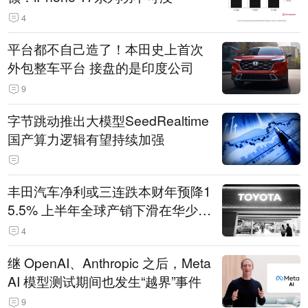
4
平台都不自己造了！本田史上首次
外包整车平台 接盘的是印度公司
9
字节跳动推出大模型SeedRealtime
国产算力逻辑有望持续加强
丰田汽车净利或三连跌本财年预降1
5.5% 上半年全球产销下滑在华少卖
14.3万辆
4
继 OpenAI、Anthropic 之后，Meta
AI 模型测试期间也发生“越界”事件
9