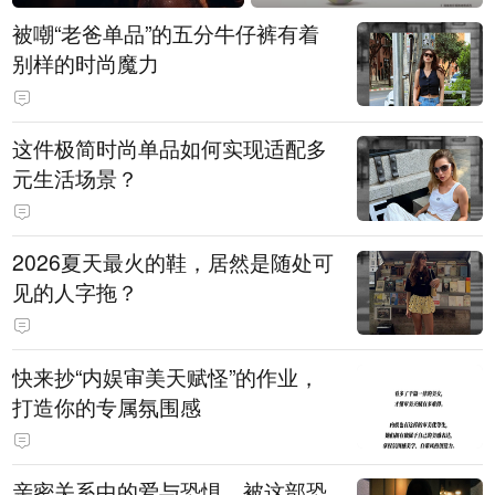
被嘲“老爸单品”的五分牛仔裤有着
别样的时尚魔力
这件极简时尚单品如何实现适配多
元生活场景？
2026夏天最火的鞋，居然是随处可
见的人字拖？
快来抄“内娱审美天赋怪”的作业，
打造你的专属氛围感
亲密关系中的爱与恐惧，被这部恐