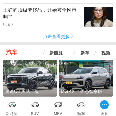
王虹的顶级奢侈品，开始被全网审
判了
516
点击查看更多
汽车
新能源
新车
视频
奥迪Q6 黑武士版
MG 4X 半固态智享版
新能源
SUV
MPV
轿车
更多