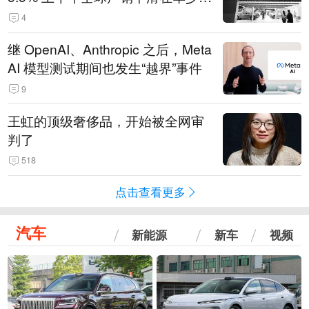
14.3万辆
4
继 OpenAI、Anthropic 之后，Meta
AI 模型测试期间也发生“越界”事件
9
王虹的顶级奢侈品，开始被全网审
判了
518
点击查看更多
汽车
新能源
新车
视频