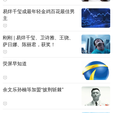
易烊千玺成最年轻金鸡百花最佳男
主
刚刚 | 易烊千玺、卫诗雅、王骁、
萨日娜、陈丽君，获奖！
荧屏早知道
余文乐孙楠等加盟“披荆斩棘”