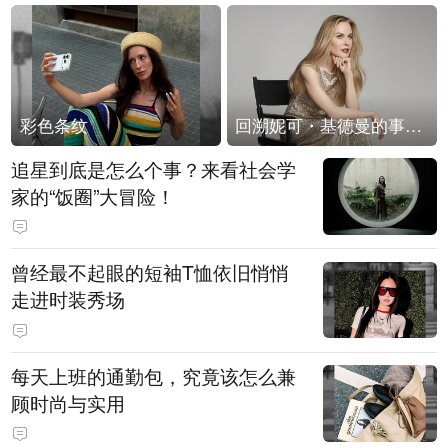
彩色条纹
回溯妮可・基德曼的事业轨迹
追星到底是怎么个事？来看社会学
家的“饭圈”大冒险！
曾经最不起眼的短袖T恤依旧悄悄
走进时装秀场
每天上班的通勤包，究竟该怎么兼
顾时尚与实用