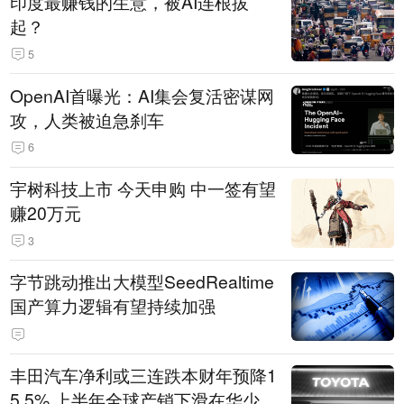
印度最赚钱的生意，被AI连根拔
起？
5
OpenAI首曝光：AI集会复活密谋网
攻，人类被迫急刹车
6
宇树科技上市 今天申购 中一签有望
赚20万元
3
字节跳动推出大模型SeedRealtime
国产算力逻辑有望持续加强
丰田汽车净利或三连跌本财年预降1
5.5% 上半年全球产销下滑在华少卖