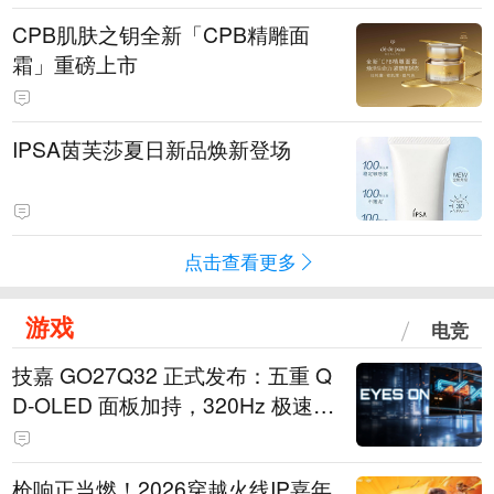
CPB肌肤之钥全新「CPB精雕面
霜」重磅上市
IPSA茵芙莎夏日新品焕新登场
点击查看更多
游戏
电竞
技嘉 GO27Q32 正式发布：五重 Q
D-OLED 面板加持，320Hz 极速与
影院级画面兼得
枪响正当燃！2026穿越火线IP嘉年