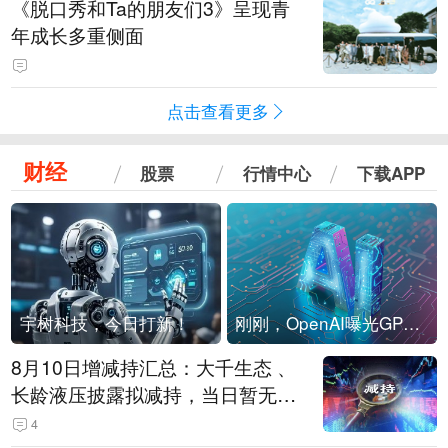
《脱口秀和Ta的朋友们3》呈现青
年成长多重侧面
点击查看更多
财经
股票
行情中心
下载APP
宇树科技，今日打新！
刚刚，OpenAI曝光GPT-6！传10万亿参数，8月强行发布
8月10日增减持汇总：大千生态 、
长龄液压披露拟减持，当日暂无A
股增持（表）
4