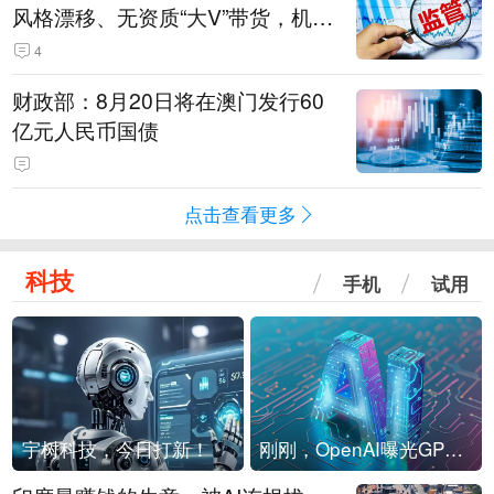
风格漂移、无资质“大V”带货，机构
被暂停新产品注册3个月
4
财政部：8月20日将在澳门发行60
亿元人民币国债
点击查看更多
科技
手机
试用
宇树科技，今日打新！
刚刚，OpenAI曝光GPT-6！传10万亿参数，8月强行发布