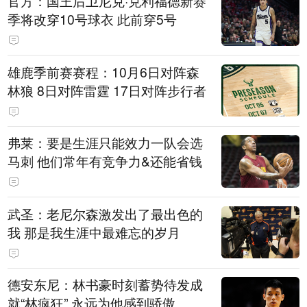
官方：国王后卫尼克·克利福德新赛
季将改穿10号球衣 此前穿5号
雄鹿季前赛赛程：10月6日对阵森
林狼 8日对阵雷霆 17日对阵步行者
弗莱：要是生涯只能效力一队会选
马刺 他们常年有竞争力&还能省钱
武圣：老尼尔森激发出了最出色的
我 那是我生涯中最难忘的岁月
德安东尼：林书豪时刻蓄势待发成
就“林疯狂” 永远为他感到骄傲