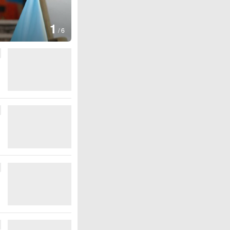
1
/
6