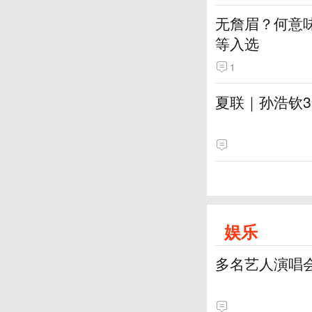
无詹眉？何意
等入选
1
夏联｜孙浩钦
娱乐
多名艺人演唱