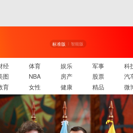
标准版
智能版
财经
体育
娱乐
军事
科
美图
NBA
房产
股票
汽
教育
女性
健康
精品
微