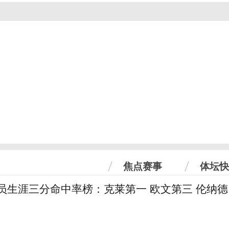
焦点赛事
体坛快
球员生涯三分命中率榜：克莱第一 欧文第三 伦纳德