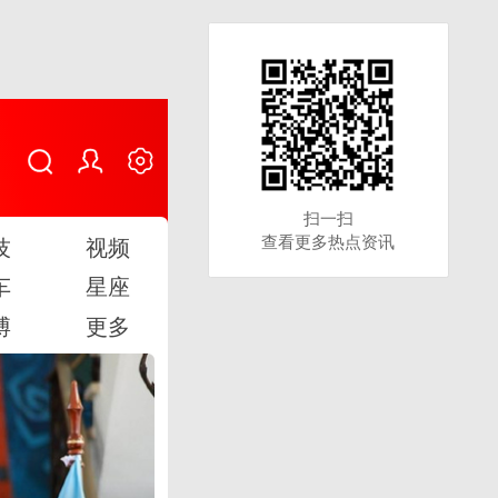
扫一扫
扫一扫
查看更多热点资讯
查看更多热点资讯
技
视频
车
星座
博
更多