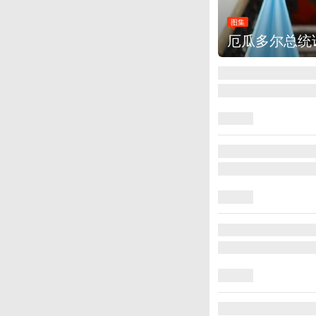
图集
厄瓜多尔总统