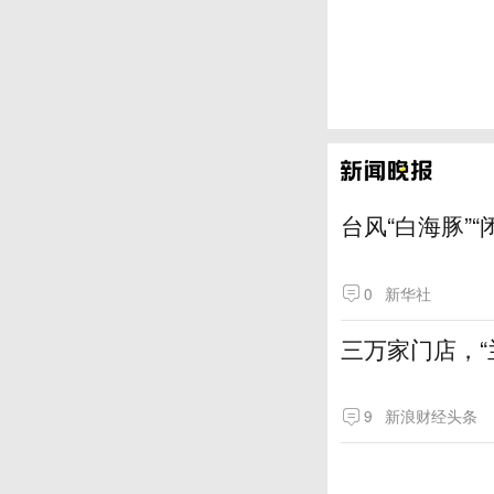
台风“白海豚”
0
新华社
三万家门店，“
9
新浪财经头条