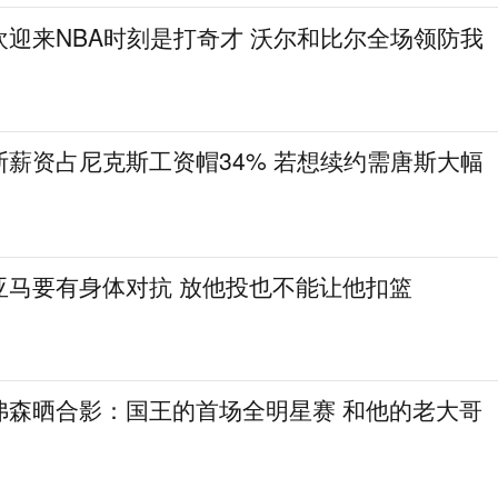
迎来NBA时刻是打奇才 沃尔和比尔全场领防我
薪资占尼克斯工资帽34% 若想续约需唐斯大幅
亚马要有身体对抗 放他投也不能让他扣篮
弗森晒合影：国王的首场全明星赛 和他的老大哥