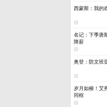
西蒙斯：我的欢
名记：下季唐斯
降薪
奥登：防文班
岁月如梭！艾
同框