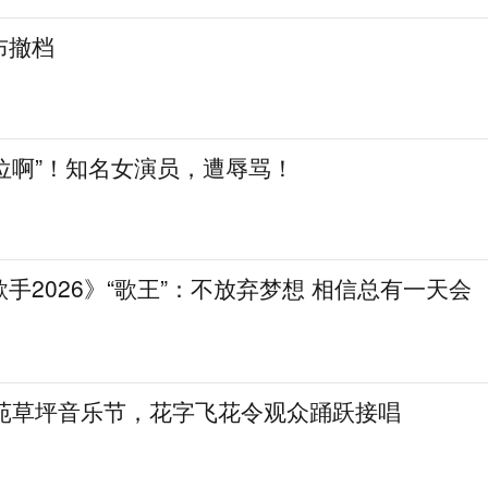
布撤档
大咖位啊”！知名女演员，遭辱骂！
手2026》“歌王”：不放弃梦想 相信总有一天会
槐苑草坪音乐节，花字飞花令观众踊跃接唱