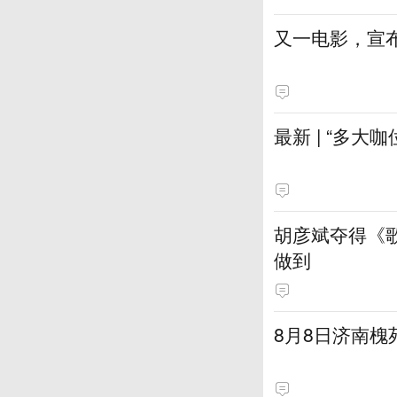
又一电影，宣
最新 | “多
胡彦斌夺得《歌
做到
8月8日济南