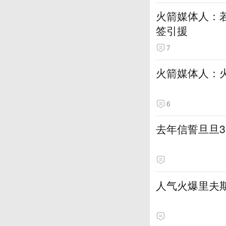
火箭媒体人：若
签引援
7
火箭媒体人：
6
去年信誓旦旦3
人气火爆里夫