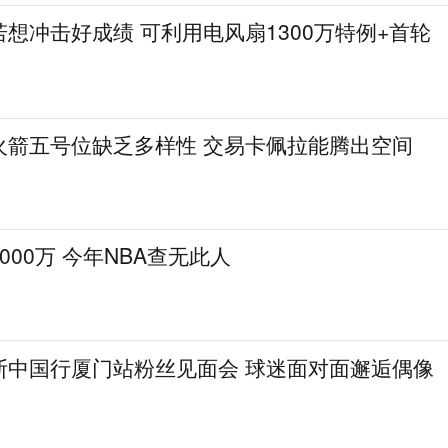
想冲击好成绩 可利用电风扇1300万特例+首轮
火箭五号位缺乏多样性 交易卡佩拉能腾出空间
000万 今年NBA查无此人
斯中国行厦门站粉丝见面会 球迷面对面邂逅偶像