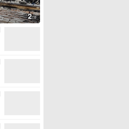
图集
2
叙利亚：大马士革发生爆炸
/
6