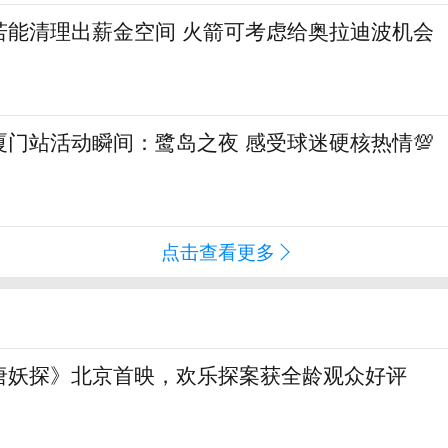
若能清理出薪金空间 火箭可考虑给奥拉迪波机会
门站活动瞬间：鹭岛之夜 感受球迷硬核热情💯
点击查看更多
唐妖探》北京首映，欢乐探案获全龄观众好评