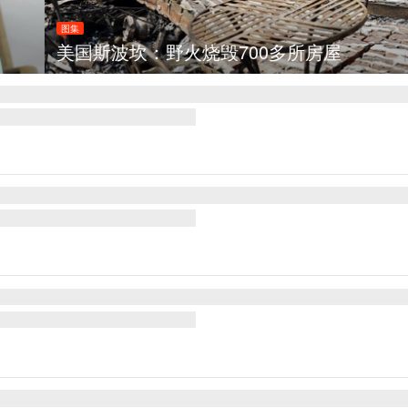
野火烧毁700多所房屋