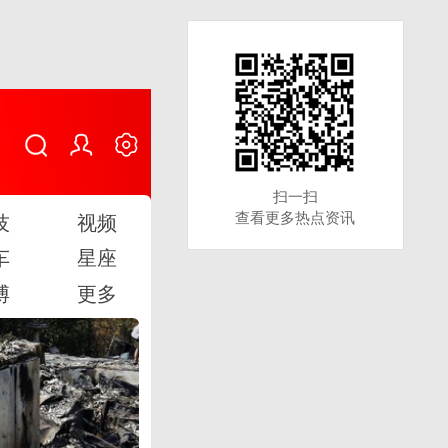
扫一扫
扫一扫
查看更多热点资讯
查看更多热点资讯
技
视频
车
星座
博
更多