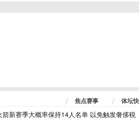
焦点赛事
体坛快
火箭新赛季大概率保持14人名单 以免触发奢侈税