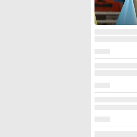
图集
美国斯波坎：