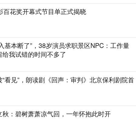
电影百花奖开幕式节目单正式揭晓
入基本断了”，38岁演员求职景区NPC：工作量
留给我试错的时间不多了
被“看见”，朗读剧《回声：审判》北京保利剧院首
立秋：碧树萧萧凉气回，一年怀抱此时开