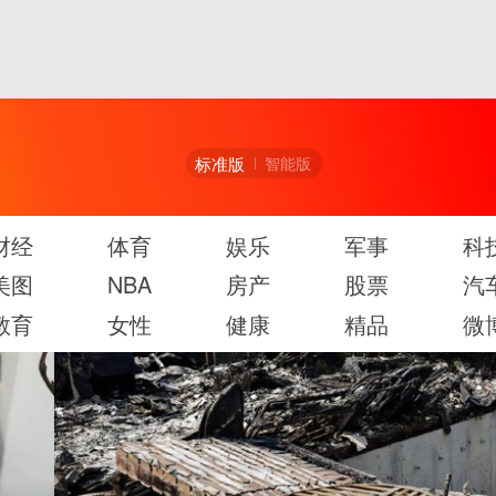
标准版
智能版
财经
体育
娱乐
军事
科
美图
NBA
房产
股票
汽
教育
女性
健康
精品
微