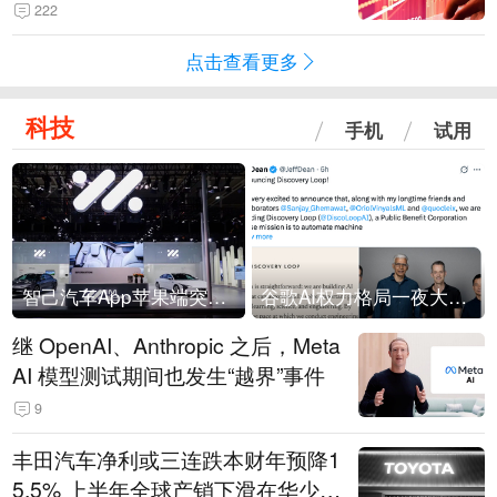
222
点击查看更多
科技
手机
试用
智己汽车App苹果端突然“下架”
谷歌AI权力格局一夜大洗牌
继 OpenAI、Anthropic 之后，Meta
AI 模型测试期间也发生“越界”事件
9
丰田汽车净利或三连跌本财年预降1
5.5% 上半年全球产销下滑在华少卖