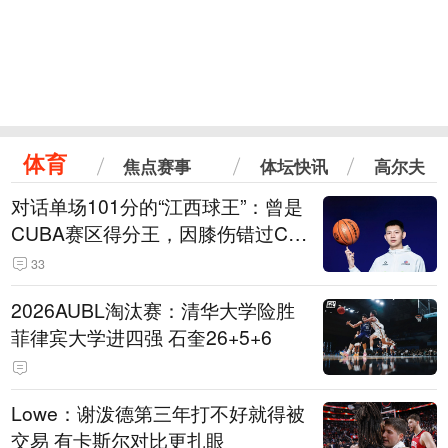
体育
焦点赛事
体坛快讯
高尔夫
对话单场101分的“江西球王”：曾是
CUBA赛区得分王，因膝伤错过CB
A选秀
33
2026AUBL淘汰赛：清华大学险胜
菲律宾大学进四强 石奎26+5+6
Lowe：谢泼德第三年打不好就得被
交易 有卡斯尔对比更扎眼