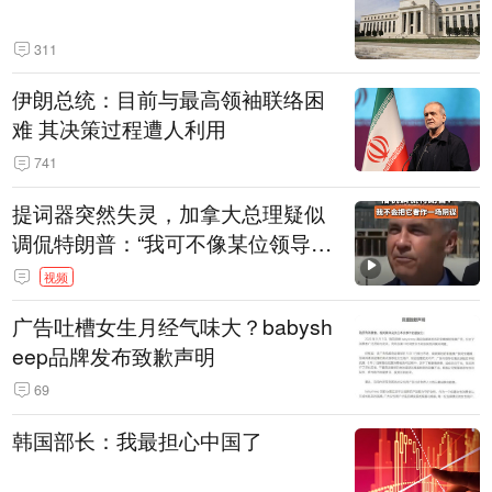
311
伊朗总统：目前与最高领袖联络困
难 其决策过程遭人利用
741
提词器突然失灵，加拿大总理疑似
调侃特朗普：“我可不像某位领导
人，把这当成一场阴谋”，全场哄笑
视频
广告吐槽女生月经气味大？babysh
eep品牌发布致歉声明
69
韩国部长：我最担心中国了