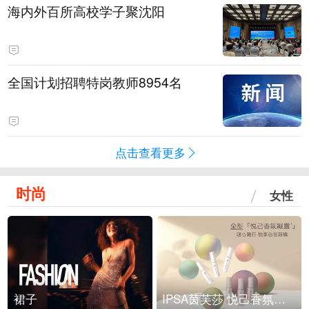
海内外百所高校学子聚沈阳
全国计划招聘特岗教师8954名
点击查看更多
时尚
女性
裙子
IPSA茵芙莎 悦己香氛凝露上市