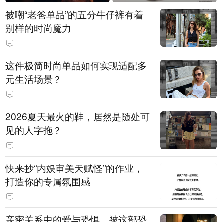
被嘲“老爸单品”的五分牛仔裤有着
别样的时尚魔力
这件极简时尚单品如何实现适配多
元生活场景？
2026夏天最火的鞋，居然是随处可
见的人字拖？
快来抄“内娱审美天赋怪”的作业，
打造你的专属氛围感
亲密关系中的爱与恐惧，被这部恐