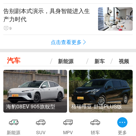
告别剧本式演示，具身智能进入生
产力时代
9
点击查看更多
汽车
新能源
新车
视频
海豹08EV 905旗舰型
格瑞维亚 舒适PLUS版
新能源
SUV
MPV
轿车
更多