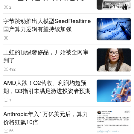
14.3万辆
2
字节跳动推出大模型SeedRealtime
国产算力逻辑有望持续加强
王虹的顶级奢侈品，开始被全网审
判了
492
AMD大跌！Q2营收、利润均超预
期，Q3指引未满足激进投资者预期
1
Anthropic年入1万亿美元后，算力
价格狂飙10倍
56