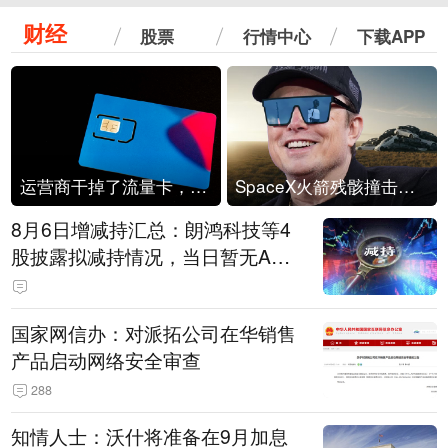
财经
股票
行情中心
下载APP
运营商干掉了流量卡，他们真的玩不起了
SpaceX火箭残骸撞击月球
8月6日增减持汇总：朗鸿科技等4
股披露拟减持情况，当日暂无A股
公司披露拟增持情况（表）
国家网信办：对派拓公司在华销售
产品启动网络安全审查
288
知情人士：沃什将准备在9月加息