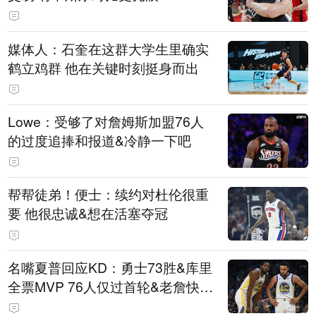
媒体人：石奎在这群大学生里确实
鹤立鸡群 他在关键时刻挺身而出
Lowe：受够了对詹姆斯加盟76人
的过度追捧和报道&冷静一下吧
帮帮徒弟！便士：续约对杜伦很重
要 他很忠诚&想在活塞夺冠
名嘴夏普回应KD：勇士73胜&库里
全票MVP 76人仅过首轮&老詹快42
了