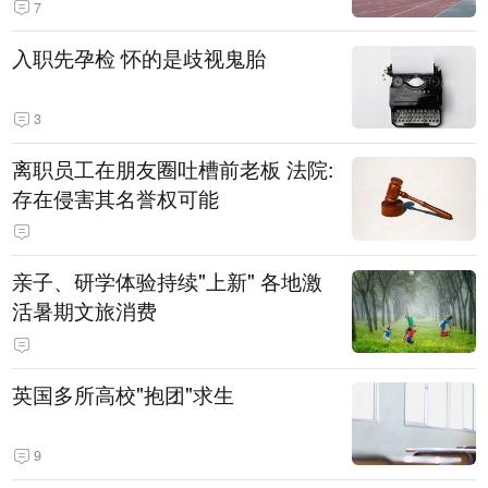
7
入职先孕检 怀的是歧视鬼胎
3
离职员工在朋友圈吐槽前老板 法院:
存在侵害其名誉权可能
亲子、研学体验持续"上新" 各地激
活暑期文旅消费
英国多所高校"抱团"求生
9