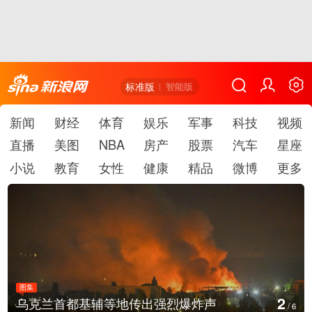
标准版
智能版
新闻
财经
体育
娱乐
军事
科技
视频
直播
美图
NBA
房产
股票
汽车
星座
小说
教育
女性
健康
精品
微博
更多
图集
3
乌克兰首都基辅等地传出强烈爆炸声
/
6