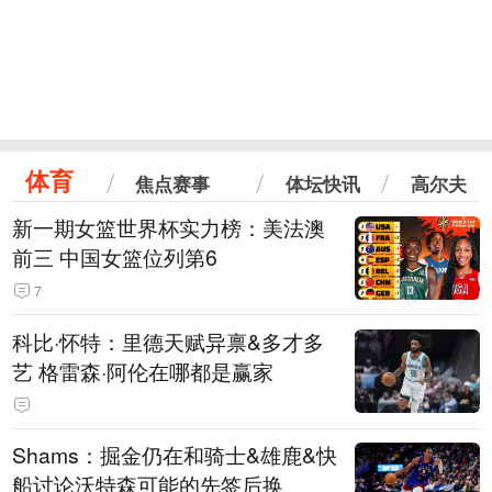
体育
焦点赛事
体坛快讯
高尔夫
新一期女篮世界杯实力榜：美法澳
前三 中国女篮位列第6
7
科比·怀特：里德天赋异禀&多才多
艺 格雷森·阿伦在哪都是赢家
Shams：掘金仍在和骑士&雄鹿&快
船讨论沃特森可能的先签后换