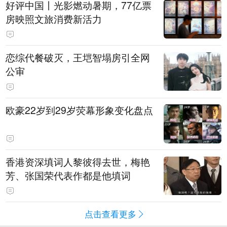
好评中国丨光影燃动暑期，77亿票
房映照文旅消费新活力
恋综代餐破灭，王垲智塌房引全网
公审
欧豪22岁到29岁荧幕形象变化盘点
香港资深填词人黎彼得去世，梅艳
芳、张国荣代表作都是他填词
点击查看更多