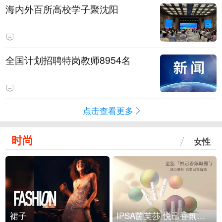
海内外百所高校学子聚沈阳
全国计划招聘特岗教师8954名
点击查看更多
时尚
女性
裙子
IPSA茵芙莎 悦己香氛凝露上市