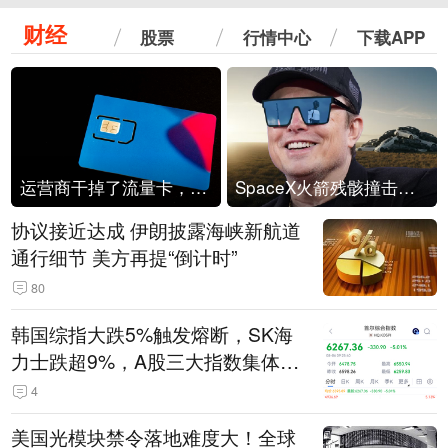
财经
股票
行情中心
下载APP
运营商干掉了流量卡，他们真的玩不起了
SpaceX火箭残骸撞击月球
协议接近达成 伊朗披露海峡新航道
通行细节 美方再提“倒计时”
80
韩国综指大跌5%触发熔断，SK海
力士跌超9%，A股三大指数集体低
开
4
美国光模块禁令落地难度大！全球