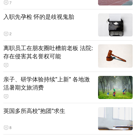
7
入职先孕检 怀的是歧视鬼胎
2
离职员工在朋友圈吐槽前老板 法院:
存在侵害其名誉权可能
亲子、研学体验持续"上新" 各地激
活暑期文旅消费
英国多所高校"抱团"求生
8