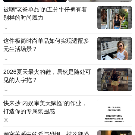
被嘲“老爸单品”的五分牛仔裤有着
别样的时尚魔力
这件极简时尚单品如何实现适配多
元生活场景？
2026夏天最火的鞋，居然是随处可
见的人字拖？
快来抄“内娱审美天赋怪”的作业，
打造你的专属氛围感
亲密关系中的爱与恐惧，被这部恐