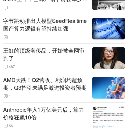
14.3万辆
字节跳动推出大模型SeedRealtime
国产算力逻辑有望持续加强
王虹的顶级奢侈品，开始被全网审
判了
487
AMD大跌！Q2营收、利润均超预
期，Q3指引未满足激进投资者预期
1
Anthropic年入1万亿美元后，算力
价格狂飙10倍
56