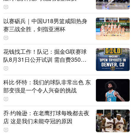
以赛砺兵｜中国U18男篮咸阳热身
赛三战全胜，剑指亚洲杯
花钱找工作！队记：掘金G联赛球
队8月31日公开试训 需自费350美
元
科比·怀特：我们的球队非常出色 东
部变强是一个令人兴奋的挑战
乔·约翰逊：在老鹰打球每晚都去夜
店 这是我们未能夺冠的原因