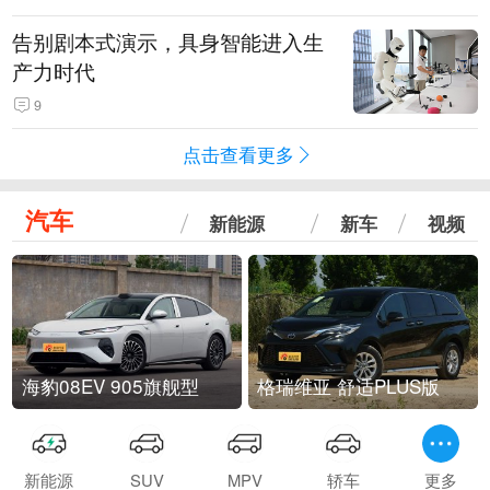
告别剧本式演示，具身智能进入生
产力时代
9
点击查看更多
汽车
新能源
新车
视频
海豹08EV 905旗舰型
格瑞维亚 舒适PLUS版
新能源
SUV
MPV
轿车
更多