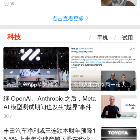
35
点击查看更多
科技
手机
试用
智己汽车App苹果端突然“下架”
谷歌AI权力格局一夜大洗牌
继 OpenAI、Anthropic 之后，Meta
AI 模型测试期间也发生“越界”事件
7
丰田汽车净利或三连跌本财年预降1
5.5% 上半年全球产销下滑在华少卖