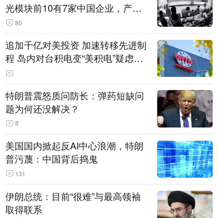
光模块前10有7家中国企业，产业
界人士：想“脱钩”并不容易
80
追加千亿对美投资 加速转移先进制
程 岛内对台积电变“美积电”疑虑担
忧加剧
特朗普震怒质问防长：弹药短缺问
题为何还没解决？
8
美国国内掀起反AI中心浪潮，特朗
普污蔑：中国背后捣鬼
131
伊朗总统：目前“很难”与最高领袖
取得联系