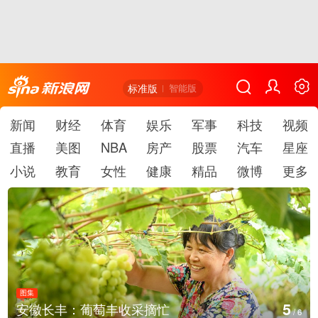
标准版
智能版
新闻
财经
体育
娱乐
军事
科技
视频
直播
美图
NBA
房产
股票
汽车
星座
小说
教育
女性
健康
精品
微博
更多
图集
6
安徽长丰：葡萄丰收采摘忙
/
6