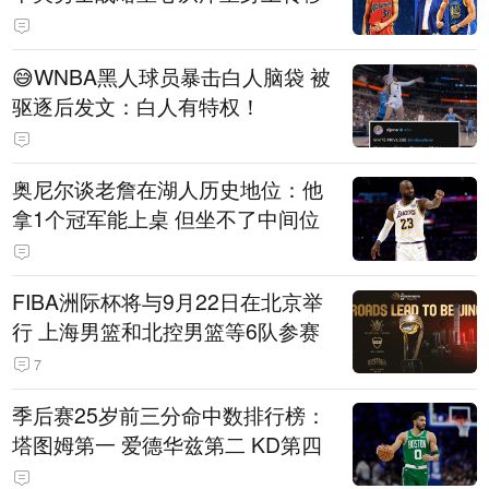
😅WNBA黑人球员暴击白人脑袋 被
驱逐后发文：白人有特权！
奥尼尔谈老詹在湖人历史地位：他
拿1个冠军能上桌 但坐不了中间位
FIBA洲际杯将与9月22日在北京举
行 上海男篮和北控男篮等6队参赛
7
季后赛25岁前三分命中数排行榜：
塔图姆第一 爱德华兹第二 KD第四