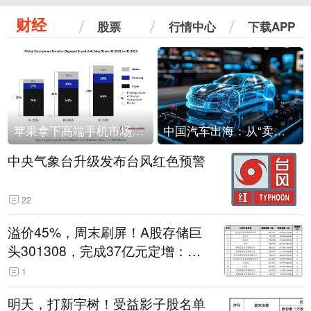
财经
股票
行情中心
下载APP
苹果拿下高端手机市场65%的份额：iPhone 17系列功不可没
中国汽车出海：从“卖出去”到“走进去”
中央气象台升级发布台风红色预警
22
溢价45%，周末刷屏！A股存储巨
头301308，完成37亿元定增：现
价386.6元，定增价560元
1
明天，打新宇树！受益影子股名单