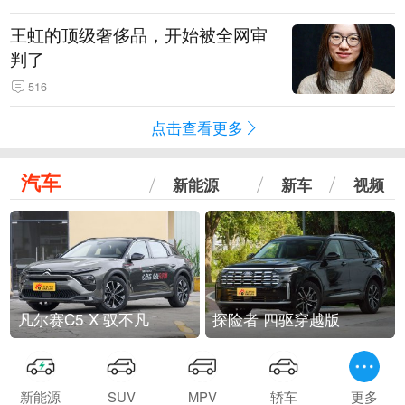
王虹的顶级奢侈品，开始被全网审
判了
516
点击查看更多
汽车
新能源
新车
视频
凡尔赛C5 X 驭不凡
探险者 四驱穿越版
新能源
SUV
MPV
轿车
更多