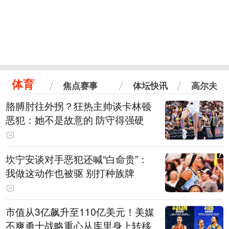
体育
焦点赛事
体坛快讯
高尔夫
胳膊肘往外拐？狂热主帅谈卡林顿
恶犯：她不是故意的 防守得强硬
坎宁安谈对手恶犯还喊“白命贵”：
我做这动作也被驱 别打种族牌
市值从3亿飙升至110亿美元！美媒
不爽勇士战略重心从库里身上转移