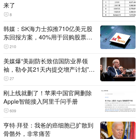
来了
8
韩媒：SK海力士拟推710亿美元股
东回报方案，40%用于回购股票，
相当于美股发行规模
210
美媒爆“美副防长致信国防业界领
袖，勒令其21天内提交增产计划”，
五角大楼回应
27
刚上线就删了！苹果中国官网删除
Apple智能接入阿里千问手册
609
亨特·拜登：我爸的癌细胞已扩散到
骨骼外，非常痛苦