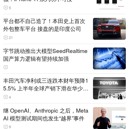
5
平台都不自己造了！本田史上首次
外包整车平台 接盘的是印度公司
21
字节跳动推出大模型SeedRealtime
国产算力逻辑有望持续加强
丰田汽车净利或三连跌本财年预降1
5.5% 上半年全球产销下滑在华少卖
14.3万辆
4
继 OpenAI、Anthropic 之后，Meta
AI 模型测试期间也发生“越界”事件
9