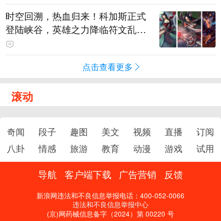
时空回溯，热血归来！科加斯正式
登陆峡谷，英雄之力降临符文乱
斗！
点击查看更多
滚动
奇闻
段子
趣图
美文
视频
直播
订阅
八卦
情感
旅游
教育
动漫
游戏
试用
导航
客户端下载
广告营销
反馈
新浪网违法和不良信息举报电话：400-052-0066
违法和不良信息举报中心
(京)网药械信息备字（2024）第 00220 号