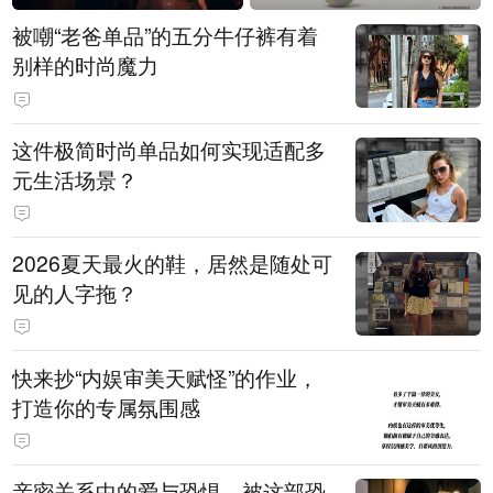
被嘲“老爸单品”的五分牛仔裤有着
别样的时尚魔力
这件极简时尚单品如何实现适配多
元生活场景？
2026夏天最火的鞋，居然是随处可
见的人字拖？
快来抄“内娱审美天赋怪”的作业，
打造你的专属氛围感
亲密关系中的爱与恐惧，被这部恐