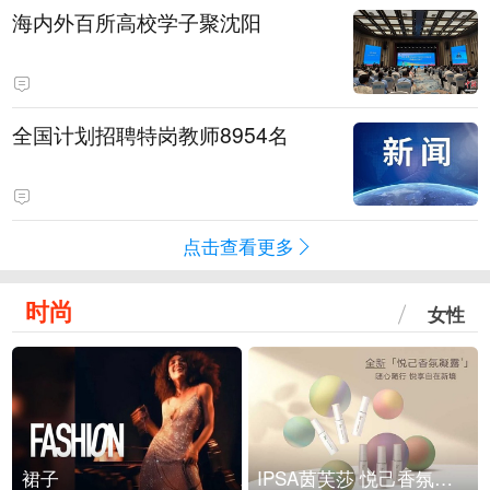
海内外百所高校学子聚沈阳
全国计划招聘特岗教师8954名
点击查看更多
时尚
女性
裙子
IPSA茵芙莎 悦己香氛凝露上市