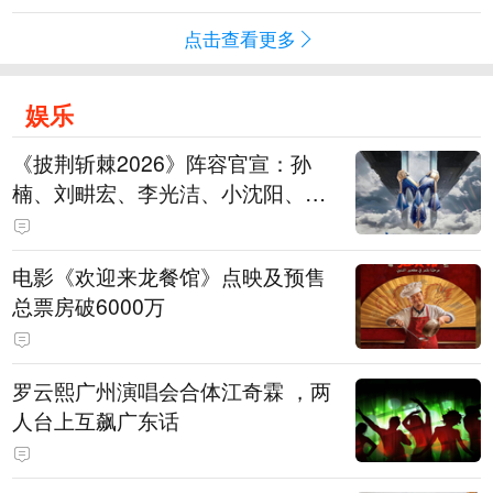
点击查看更多
娱乐
《披荆斩棘2026》阵容官宣：孙
楠、刘畊宏、李光洁、小沈阳、余
文乐、王传君等28位艺人
电影《欢迎来龙餐馆》点映及预售
总票房破6000万
罗云熙广州演唱会合体江奇霖 ，两
人台上互飙广东话