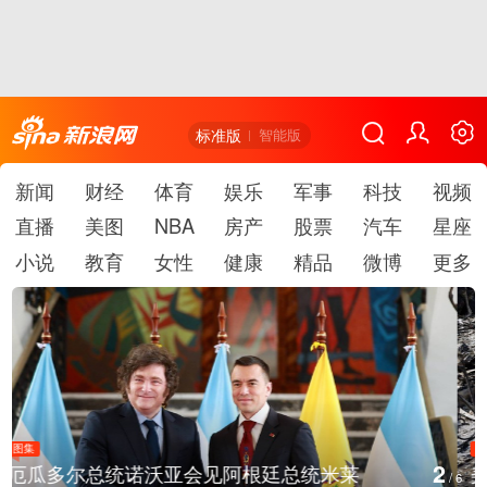
标准版
智能版
新闻
财经
体育
娱乐
军事
科技
视频
直播
美图
NBA
房产
股票
汽车
星座
小说
教育
女性
健康
精品
微博
更多
图集
2
美国斯波坎：野火烧毁700多所房屋
/
6