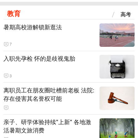
教育
高考
暑期高校游解锁新逛法
7
入职先孕检 怀的是歧视鬼胎
3
离职员工在朋友圈吐槽前老板 法院:
存在侵害其名誉权可能
亲子、研学体验持续"上新" 各地激
活暑期文旅消费