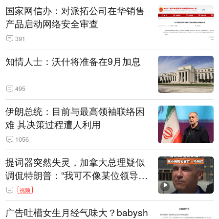
国家网信办：对派拓公司在华销售
产品启动网络安全审查
391
知情人士：沃什将准备在9月加息
495
伊朗总统：目前与最高领袖联络困
难 其决策过程遭人利用
1056
提词器突然失灵，加拿大总理疑似
调侃特朗普：“我可不像某位领导
人，把这当成一场阴谋”，全场哄笑
视频
广告吐槽女生月经气味大？babysh