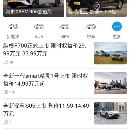
海豹08EV 905旗舰型
格瑞维亚 舒适PLUS版
新能源
SUV
MPV
轿车
更多
纵横F700正式上市 限时权益价29.
99万元-33.99万元
49
全新一代smart精灵1号上市 限时权
益价14.99万元起
116
全新深蓝S05上市 售价11.59-14.49
万元
7