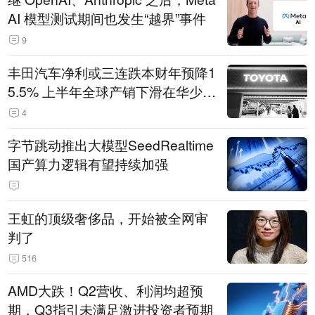
AI 模型测试期间也发生“越界”事件
9
丰田汽车净利或三连跌本财年预降1
5.5% 上半年全球产销下滑在华少卖
14.3万辆
4
字节跳动推出大模型SeedRealtime
国产算力逻辑有望持续加强
王虹的顶级奢侈品，开始被全网审
判了
516
AMD大跌！Q2营收、利润均超预
期，Q3指引未满足激进投资者预期