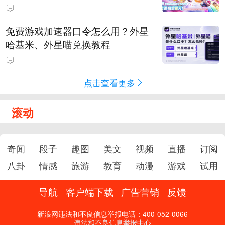
PY 正版3D消除手游《消消奇遇》
惊喜曝光
免费游戏加速器口令怎么用？外星
哈基米、外星喵兑换教程
点击查看更多
滚动
奇闻
段子
趣图
美文
视频
直播
订阅
八卦
情感
旅游
教育
动漫
游戏
试用
导航
客户端下载
广告营销
反馈
新浪网违法和不良信息举报电话：400-052-0066
违法和不良信息举报中心