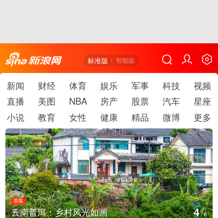
标准版
智能版
新闻
财经
体育
娱乐
军事
科技
视频
直播
美图
NBA
房产
股票
汽车
星座
小说
教育
女性
健康
精品
微博
更多
图集
4
云南普洱：乡村风光如画
/
6