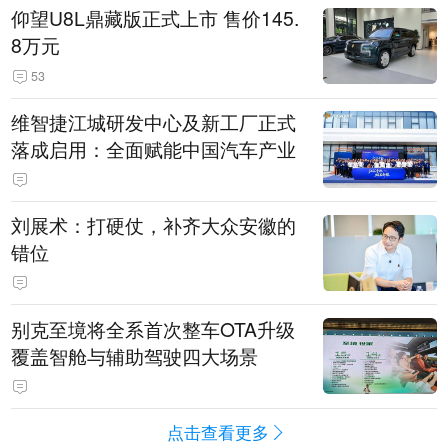
仰望U8L鼎藏版正式上市 售价145.
8万元
53
维智捷江城研发中心及新工厂正式
落成启用：全面赋能中国汽车产业
刘展术：打硬仗，补齐大众安徽的
错位
别克至境将全系首次整车OTA升级
覆盖智舱与辅助驾驶四大场景
点击查看更多