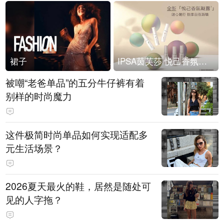
裙子
IPSA茵芙莎 悦己香氛凝露上市
被嘲“老爸单品”的五分牛仔裤有着
别样的时尚魔力
这件极简时尚单品如何实现适配多
元生活场景？
2026夏天最火的鞋，居然是随处可
见的人字拖？