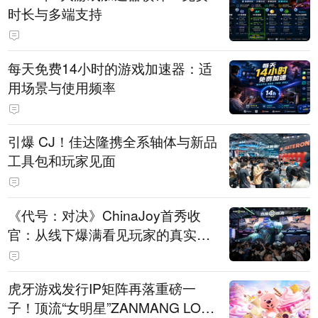
时长与多端支持
每天免费14小时的游戏加速器：适
用场景与使用频率
引爆 CJ！佳达隆携全系轴体与新品
工具包和玩家见面
《代号：对决》ChinaJoy首秀收
官：从线下爆满看见玩家的真实期
待
虎牙游戏发行IP矩阵再落重磅一
子！顶流“女明星”ZANMANG LOO