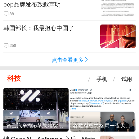
eep品牌发布致歉声明
88
韩国部长：我最担心中国了
258
点击查看更多
科技
手机
试用
智己汽车App苹果端突然“下架”
谷歌AI权力格局一夜大洗牌
继 OpenAI、Anthropic 之后，Meta