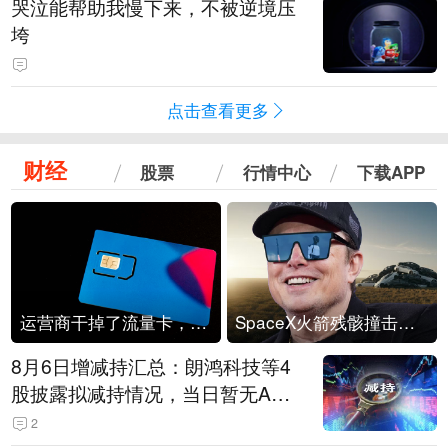
哭泣能帮助我慢下来，不被逆境压
垮
点击查看更多
财经
股票
行情中心
下载APP
运营商干掉了流量卡，他们真的玩不起了
SpaceX火箭残骸撞击月球
8月6日增减持汇总：朗鸿科技等4
股披露拟减持情况，当日暂无A股
公司披露拟增持情况（表）
2