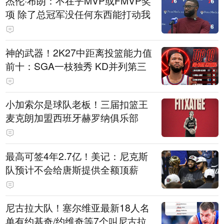
杰伦·布朗：不在乎MVP或FMVP奖
项 除了总冠军没任何东西能打动我
神的武器！2K27中距离投篮能力值
前十：SGA一枝独秀 KD并列第三
小加索尔是球队老板！三届扣篮王
麦克朗加盟西班牙赫罗纳俱乐部
最高可签4年2.7亿！美记：尼克斯
队预计不会给唐斯提供全额顶薪
尼古拉大队！塞尔维亚最新18人名
单有约基奇/约维奇等7个叫尼古拉