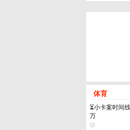
体育
⏳️小卡案时间
万