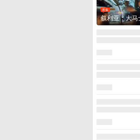
图集
叙利亚：大马士革发生爆炸