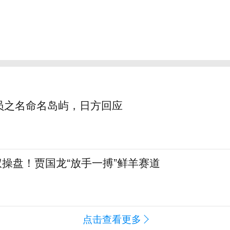
员之名命名岛屿，日方回应
全权操盘！贾国龙“放手一搏”鲜羊赛道
点击查看更多