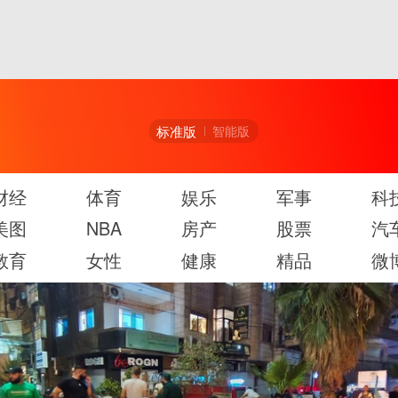
标准版
智能版
财经
体育
娱乐
军事
科
美图
NBA
房产
股票
汽
教育
女性
健康
精品
微