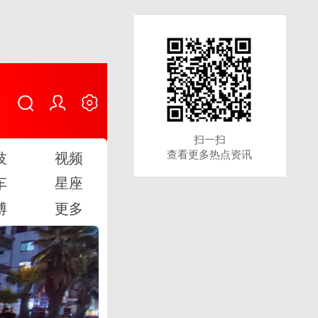
扫一扫
扫一扫
查看更多热点资讯
查看更多热点资讯
技
视频
车
星座
博
更多