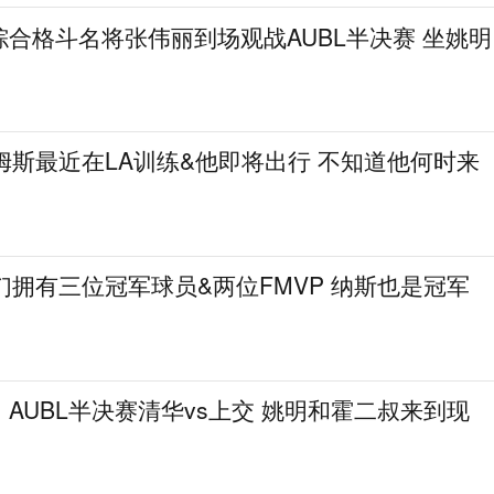
合格斗名将张伟丽到场观战AUBL半决赛 坐姚明
姆斯最近在LA训练&他即将出行 不知道他何时来
们拥有三位冠军球员&两位FMVP 纳斯也是冠军
AUBL半决赛清华vs上交 姚明和霍二叔来到现