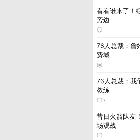
看看谁来了！综
旁边
76人总裁：詹
费城
76人总裁：我
教练
7
昔日火箭队友！
场观战