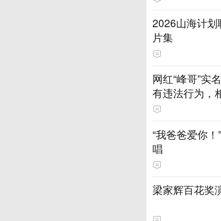
2026山海计
片集
网红“峰哥”
有违法行为，
一一回应
“我爸爸爱你！
唱
梁家辉百花奖