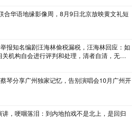
划联合华语地缘影像周，8月9日北京放映黄文礼短
实名举报知名编剧汪海林偷税漏税，汪海林回应：如
相关机构自会进行评判和处理，清者自清，无需
”蔡琴分享广州独家记忆，告别演唱会10月广州开
演讲，哽咽落泪：到内地拍戏不是北上，是回归