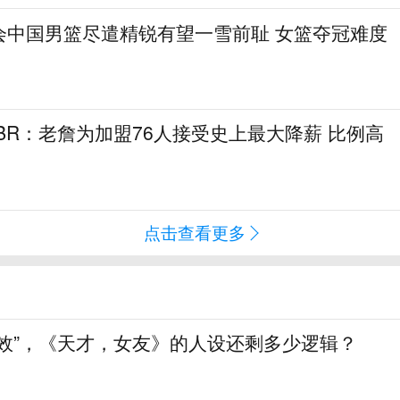
会中国男篮尽遣精锐有望一雪前耻 女篮夺冠难度
！BR：老詹为加盟76人接受史上最大降薪 比例高
点击查看更多
生效”，《天才，女友》的人设还剩多少逻辑？