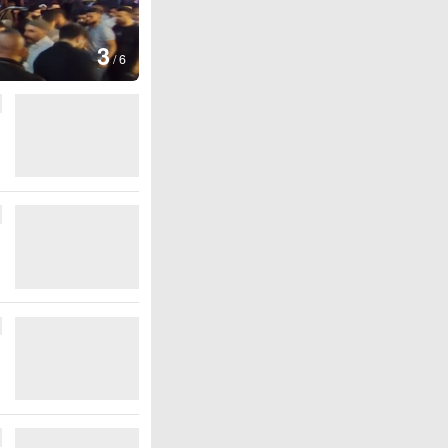
4
：欢庆火把节
/
6