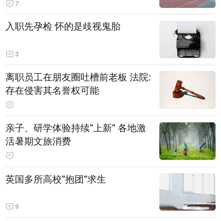
7
入职先孕检 怀的是歧视鬼胎
3
离职员工在朋友圈吐槽前老板 法院:
存在侵害其名誉权可能
亲子、研学体验持续"上新" 各地激
活暑期文旅消费
英国多所高校"抱团"求生
9