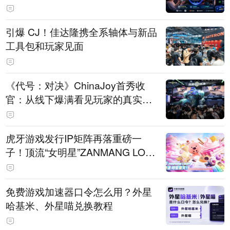
引爆 CJ！佳达隆携全系轴体与新品
工具包和玩家见面
《代号：对决》ChinaJoy首秀收
官：从线下爆满看见玩家的真实期
待
虎牙游戏发行IP矩阵再落重磅一
子！顶流“女明星”ZANMANG LOO
PY 正版3D消除手游《消消奇遇》
惊喜曝光
免费游戏加速器口令怎么用？外星
哈基米、外星喵兑换教程