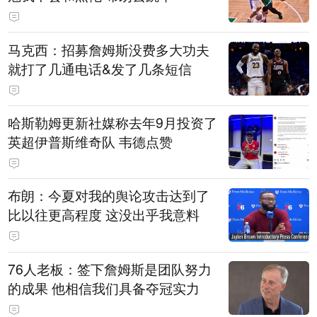
马克西：招募詹姆斯没费多大功夫
就打了几通电话&发了几条短信
哈斯勒姆更新社媒称去年9月投资了
英超伊普斯维奇队 韦德点赞
布朗：今夏对我的舆论攻击达到了
比以往更高程度 这没出乎我意料
76人老板：签下詹姆斯是团队努力
的成果 他相信我们具备夺冠实力