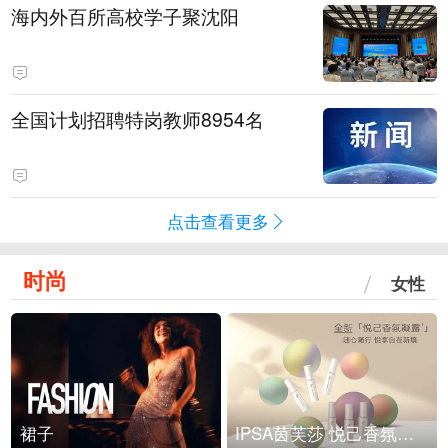
海内外百所高校学子聚沈阳
全国计划招聘特岗教师8954名
点击查看更多
时尚
女性
裙子
IPSA茵芙莎 悦己香氛凝露上市