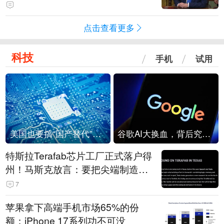
点击查看更多
科技
手机
试用
美国也要搞“国产替代”？先算清三笔账
谷歌AI大换血，背后究竟发生了什么？
特斯拉Terafab芯片工厂正式落户得
州！马斯克放言：要把尖端制造带
回美国
7
苹果拿下高端手机市场65%的份
额：iPhone 17系列功不可没