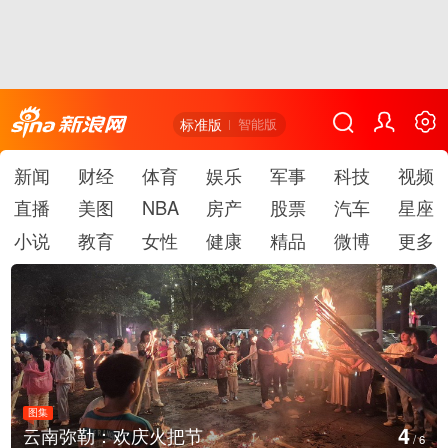
标准版
智能版
新闻
财经
体育
娱乐
军事
科技
视频
直播
美图
NBA
房产
股票
汽车
星座
小说
教育
女性
健康
精品
微博
更多
图集
4
云南弥勒：欢庆火把节
/
6