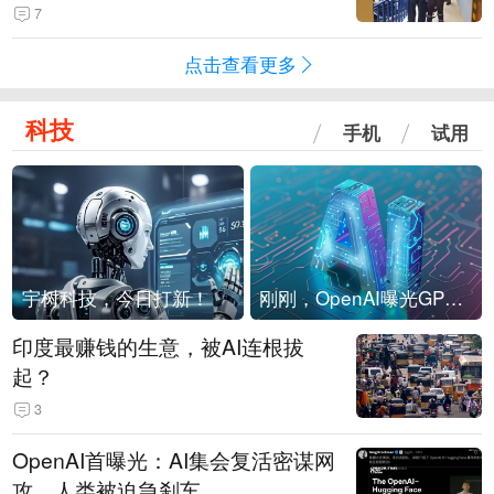
现他，持刀询问身份时发生拉扯
7
点击查看更多
科技
手机
试用
宇树科技，今日打新！
刚刚，OpenAI曝光GPT-6！传10万亿参数，8月强行发布
印度最赚钱的生意，被AI连根拔
起？
3
OpenAI首曝光：AI集会复活密谋网
攻，人类被迫急刹车