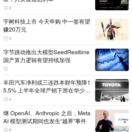
2
宇树科技上市 今天申购 中一签有望
赚20万元
3
字节跳动推出大模型SeedRealtime
国产算力逻辑有望持续加强
丰田汽车净利或三连跌本财年预降1
5.5% 上半年全球产销下滑在华少卖
14.3万辆
4
继 OpenAI、Anthropic 之后，Meta
AI 模型测试期间也发生“越界”事件
9