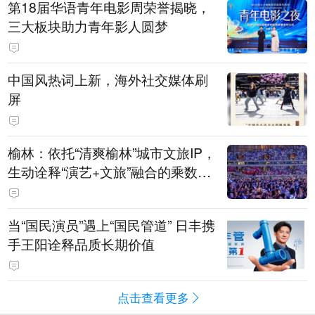
第18届华语青年电影周荣誉揭晓，
三大板块助力青年影人圆梦
中国风热词上新，海外社交媒体刷
屏
榆林：依托“清爽榆林”城市文旅IP，
生动诠释“演艺+文旅”融合的乘数效
应
当“国民演员”遇上“国民管道” 日丰携
手王阳诠释品质长期价值
点击查看更多