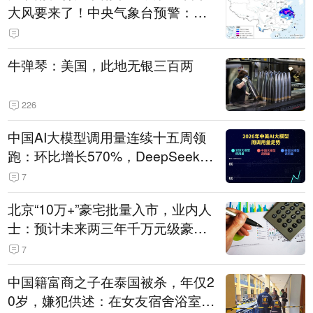
大风要来了！中央气象台预警：今
天到明天，浙江、安徽有特大暴雨
牛弹琴：美国，此地无银三百两
226
中国AI大模型调用量连续十五周领
跑：环比增长570%，DeepSeek-V
4-Flash正式版登顶！MiniMax M
7
3、阶跃星辰Step 3.7 Flash跌出榜
北京“10万+”豪宅批量入市，业内人
单
士：预计未来两三年千万元级豪宅
潜在供应达万套！谁在买单？
7
中国籍富商之子在泰国被杀，年仅2
0岁，嫌犯供述：在女友宿舍浴室发