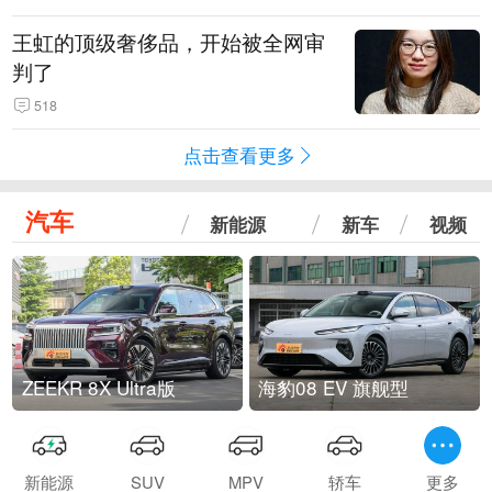
王虹的顶级奢侈品，开始被全网审
判了
518
点击查看更多
汽车
新能源
新车
视频
ZEEKR 8X Ultra版
海豹08 EV 旗舰型
新能源
SUV
MPV
轿车
更多