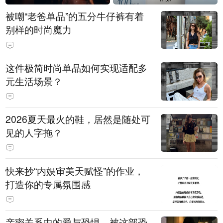
被嘲“老爸单品”的五分牛仔裤有着
别样的时尚魔力
这件极简时尚单品如何实现适配多
元生活场景？
2026夏天最火的鞋，居然是随处可
见的人字拖？
快来抄“内娱审美天赋怪”的作业，
打造你的专属氛围感
亲密关系中的爱与恐惧，被这部恐