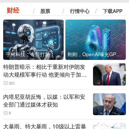
财经
股票
行情中心
下载APP
宇树科技，今日打新！
刚刚，OpenAI曝光GPT-6！传10万亿参数，8月强行发布
特朗普暗示：相比于重新对伊朗发
动大规模军事行动 他更倾向于加大
经济施压
301
内塔尼亚胡反悔，以媒：以军和安
全部门通过媒体才获知
8
大暴雨、特大暴雨，10级以上雷暴