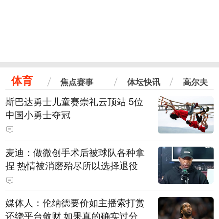
体育
焦点赛事
体坛快讯
高尔夫
斯巴达勇士儿童赛崇礼云顶站 5位
中国小勇士夺冠
麦迪：做微创手术后被球队各种拿
捏 热情被消磨殆尽所以选择退役
媒体人：伦纳德要价如主播索打赏
还绕平台敛财 如果真的确实过分