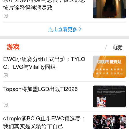
怖片诠释得淋漓尽致
点击查看更多
游戏
电竞
EWC小组赛分组正式出炉：TYLO
O、LVG与Vitality同组
Topson将加盟LGD出战TI2026
s1mple谈BC.G止步EWC预选赛：
我们其实是又输给了自己