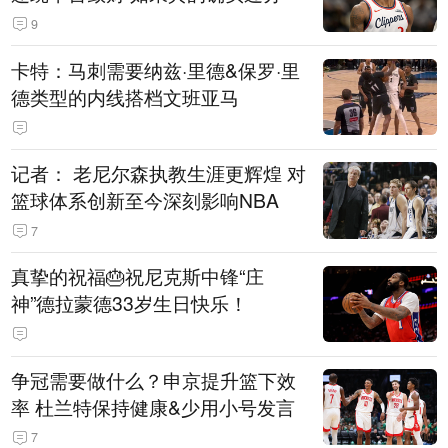
9
卡特：马刺需要纳兹·里德&保罗·里
德类型的内线搭档文班亚马
记者： 老尼尔森执教生涯更辉煌 对
篮球体系创新至今深刻影响NBA
7
真挚的祝福🎂祝尼克斯中锋“庄
神”德拉蒙德33岁生日快乐！
争冠需要做什么？申京提升篮下效
率 杜兰特保持健康&少用小号发言
7