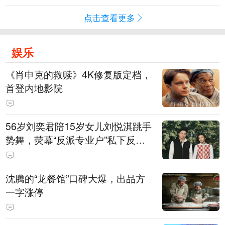
点击查看更多
娱乐
《肖申克的救赎》4K修复版定档，
首登内地影院
56岁刘奕君陪15岁女儿刘悦淇跳手
势舞，荧幕“反派专业户”私下反差
明显，女儿主攻高尔夫，曾以最小
年龄出战职业赛
沈腾的“龙餐馆”口碑大爆，出品方
一字涨停