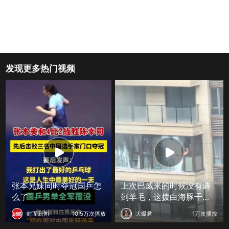
发现更多热门视频
张本兄妹同时夺冠国乒怎
上次巴威来的时候没有薅
么了
到羊毛，这拨白海豚千万
不能放过！
封面新闻
10.5万次播放
大爆君
1万次播放