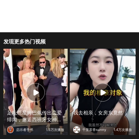
发现更多热门视频
足坛巨星姆巴佩传出恋爱
我去相亲，女房东竟然
绯闻，邂逅西班牙女神埃
丝特，跨圈层组合引爆全
启示者手书
1.5万次播放
千里茶香sunny
1.4万次播放
网热议