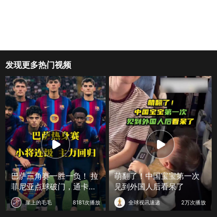
发现更多热门视频
巴萨三角赛一胜一负！ 拉
萌翻了！中国宝宝第一次
菲尼亚点球破门，通卡拉
见到外国人后看呆了
依旧夯！
崖上的毛毛
8181次播放
全球视讯速递
2万次播放