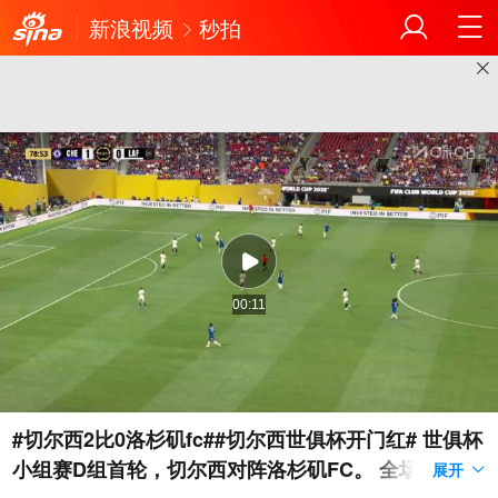
新浪视频
秒拍
00:11
#切尔西2比0洛杉矶fc##切尔西世俱杯开门红# 世俱杯
小组赛D组首轮，切尔西对阵洛杉矶FC。 全场战罢，
展开