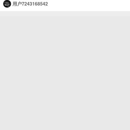
凭借着内托和恩佐的破门，切尔西2-0轻取洛杉矶fc，
用户7243168542
迎来本届世俱杯开门红。 #切尔西vs洛杉矶fc# 这个
夏天来咪咕看世俱杯！ ​