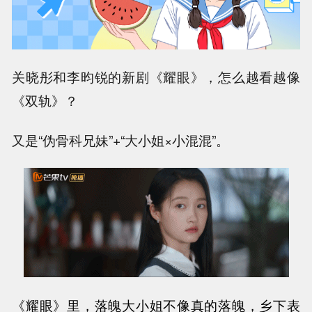
关晓彤和李昀锐的新剧《耀眼》，怎么越看越像
《双轨》？
又是“伪骨科兄妹”+“大小姐×小混混”。
《耀眼》里，落魄大小姐不像真的落魄，乡下表