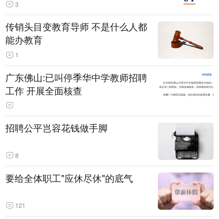
3
传销头目变教育导师 不是什么人都
能办教育
1
广东佛山:已叫停季华中学教师招聘
工作 开展全面核查
招聘公平岂容花钱做手脚
8
要给全体职工"应休尽休"的底气
121