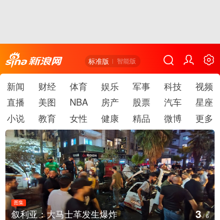
标准版
智能版
新闻
财经
体育
娱乐
军事
科技
视频
直播
美图
NBA
房产
股票
汽车
星座
小说
教育
女性
健康
精品
微博
更多
图集
4
：大马士革发生爆炸
云南弥勒：
/
6