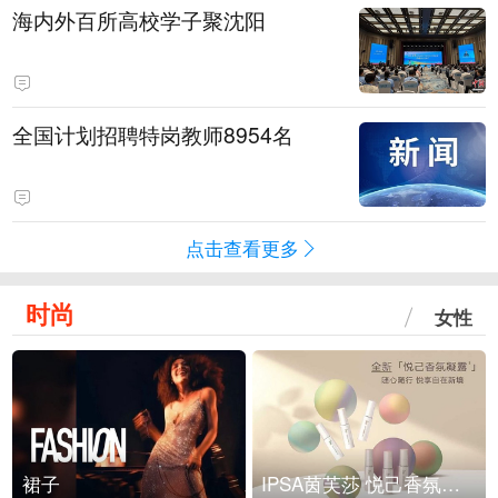
海内外百所高校学子聚沈阳
全国计划招聘特岗教师8954名
点击查看更多
时尚
女性
裙子
IPSA茵芙莎 悦己香氛凝露上市