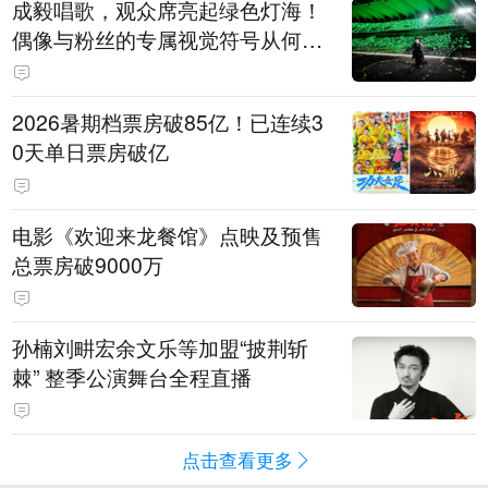
成毅唱歌，观众席亮起绿色灯海！
偶像与粉丝的专属视觉符号从何而
来
2026暑期档票房破85亿！已连续3
0天单日票房破亿
电影《欢迎来龙餐馆》点映及预售
总票房破9000万
孙楠刘畊宏余文乐等加盟“披荆斩
棘” 整季公演舞台全程直播
点击查看更多