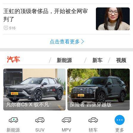
王虹的顶级奢侈品，开始被全网审
判了
516
点击查看更多
汽车
新能源
新车
视频
凡尔赛C5 X 驭不凡
探险者 四驱穿越版
新能源
SUV
MPV
轿车
更多