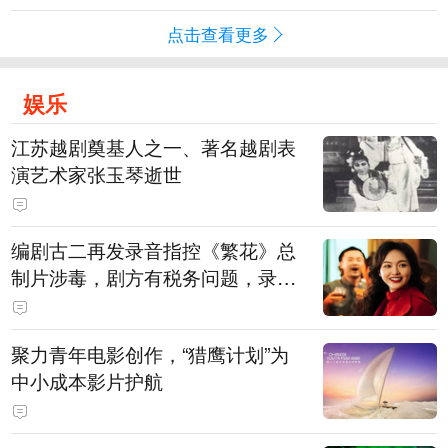
点击查看更多
娱乐
江苏越剧奠基人之一、著名越剧表
演艺术家张玉琴逝世
编剧古二再发录音指控《繁花》总
制片涉毒，剧方有税务问题，录音
中王家卫称“一点够了，要不然又要
出事”
聚力青年电影创作，“猎鹰计划”为
中小成本影片护航