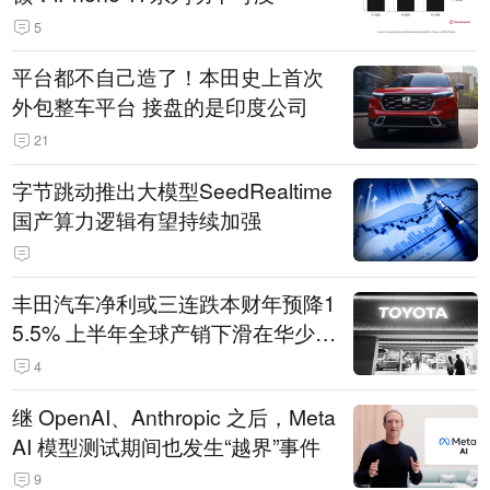
5
平台都不自己造了！本田史上首次
外包整车平台 接盘的是印度公司
21
字节跳动推出大模型SeedRealtime
国产算力逻辑有望持续加强
丰田汽车净利或三连跌本财年预降1
5.5% 上半年全球产销下滑在华少卖
14.3万辆
4
继 OpenAI、Anthropic 之后，Meta
AI 模型测试期间也发生“越界”事件
9