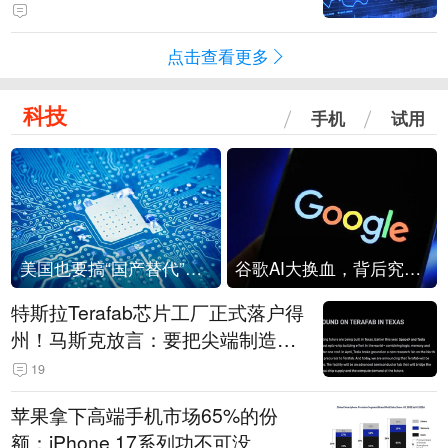
点击查看更多
科技
手机
试用
美国也要搞“国产替代”？先算清三笔账
谷歌AI大换血，背后究竟发生了什么？
特斯拉Terafab芯片工厂正式落户得
州！马斯克放言：要把尖端制造带
回美国
19
苹果拿下高端手机市场65%的份
额：iPhone 17系列功不可没