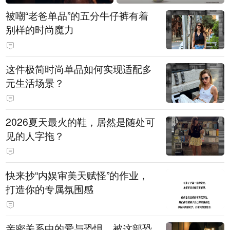
被嘲“老爸单品”的五分牛仔裤有着
别样的时尚魔力
这件极简时尚单品如何实现适配多
元生活场景？
2026夏天最火的鞋，居然是随处可
见的人字拖？
快来抄“内娱审美天赋怪”的作业，
打造你的专属氛围感
亲密关系中的爱与恐惧，被这部恐