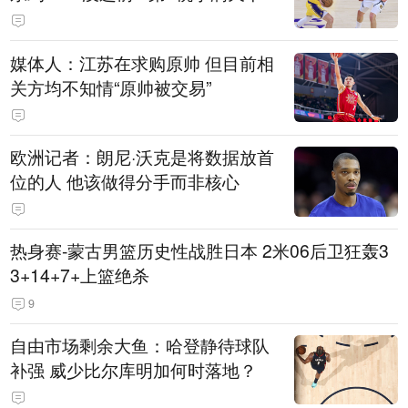
媒体人：江苏在求购原帅 但目前相
关方均不知情“原帅被交易”
欧洲记者：朗尼·沃克是将数据放首
位的人 他该做得分手而非核心
热身赛-蒙古男篮历史性战胜日本 2米06后卫狂轰3
3+14+7+上篮绝杀
9
自由市场剩余大鱼：哈登静待球队
补强 威少比尔库明加何时落地？