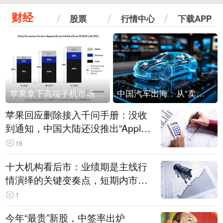
财经
股票
行情中心
下载APP
苹果拿下高端手机市场65%的份额：iPhone 17系列功不可没
中国汽车出海：从“卖出去”到“走进去”
苹果回应删除接入千问手册：没收
到通知，中国大陆还没推出“Apple
智能使用千问”功能
15
十大机构看后市：业绩期是主线行
情演绎的关键变奏点，短期内市场
或继续反弹，关注三条业绩主线
1
今年“最贵”新股，中签率出炉