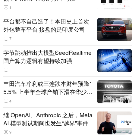
1
平台都不自己造了！本田史上首次
外包整车平台 接盘的是印度公司
7
字节跳动推出大模型SeedRealtime
国产算力逻辑有望持续加强
丰田汽车净利或三连跌本财年预降1
5.5% 上半年全球产销下滑在华少卖
14.3万辆
4
继 OpenAI、Anthropic 之后，Meta
AI 模型测试期间也发生“越界”事件
9