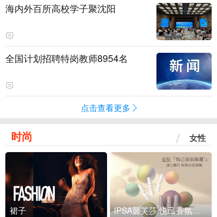
海内外百所高校学子聚沈阳
全国计划招聘特岗教师8954名
点击查看更多
时尚
女性
裙子
IPSA茵芙莎 悦己香氛凝露上市