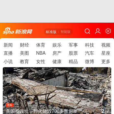
标准版
智能版
新闻
财经
体育
娱乐
军事
科技
视频
直播
美图
NBA
房产
股票
汽车
星座
小说
教育
女性
健康
精品
微博
更多
图集
3
叙利亚：大马士革发生爆炸
/
6