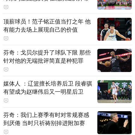
顶薪球员！范子铭正值当打之年 他
有能力去场上展现自己的价值
芬奇：戈贝尔提升了球队下限 那些
针对他的无端批评简直是种犯罪
媒体人 ：辽篮擅长培养后卫 段睿骐
有望成为赵继伟后又一明星后卫
芬奇：我们上赛季有时对常规赛感
到厌倦 当时只祈祷别掉进附加赛