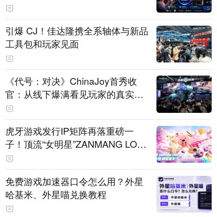
引爆 CJ！佳达隆携全系轴体与新品
工具包和玩家见面
《代号：对决》ChinaJoy首秀收
官：从线下爆满看见玩家的真实期
待
虎牙游戏发行IP矩阵再落重磅一
子！顶流“女明星”ZANMANG LOO
PY 正版3D消除手游《消消奇遇》
惊喜曝光
免费游戏加速器口令怎么用？外星
哈基米、外星喵兑换教程