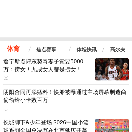
体育
焦点赛事
体坛快讯
高尔夫
詹宁斯点评东契奇妻子索要5000
万：捞女！九成女人都是捞女！
阴阳合同再添猛料！快船被曝通过主场屏幕制造商
偷偷给小卡数百万
长城脚下&少年登场 2026中国小篮
球系列全国总决赛在北京延庆开幕