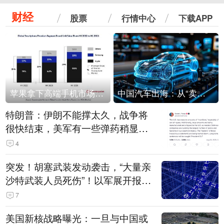
财经
股票
行情中心
下载APP
苹果拿下高端手机市场65%的份额：iPhone 17系列功不可没
中国汽车出海：从“卖出去”到“走进去”
特朗普：伊朗不能撑太久，战争将
很快结束，美军有一些弹药稍显紧
张！伊朗公布拟议的海峡管理文本
4
突发！胡塞武装发动袭击，“大量亲
沙特武装人员死伤”！以军展开报复
性空袭
7
美国新核战略曝光：一旦与中国或