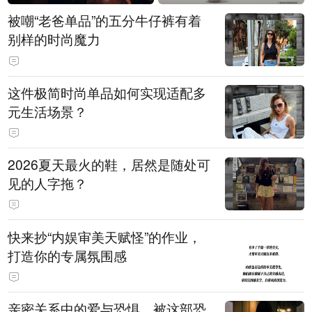
被嘲“老爸单品”的五分牛仔裤有着
别样的时尚魔力
这件极简时尚单品如何实现适配多
元生活场景？
2026夏天最火的鞋，居然是随处可
见的人字拖？
快来抄“内娱审美天赋怪”的作业，
打造你的专属氛围感
亲密关系中的爱与恐惧，被这部恐