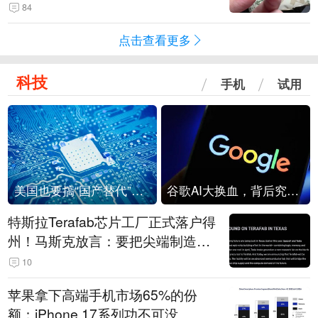
频情况不属实
84
点击查看更多
科技
手机
试用
美国也要搞“国产替代”？先算清三笔账
谷歌AI大换血，背后究竟发生了什么？
特斯拉Terafab芯片工厂正式落户得
州！马斯克放言：要把尖端制造带
回美国
10
苹果拿下高端手机市场65%的份
额：iPhone 17系列功不可没