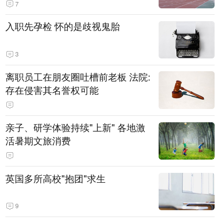
7
入职先孕检 怀的是歧视鬼胎
3
离职员工在朋友圈吐槽前老板 法院:
存在侵害其名誉权可能
亲子、研学体验持续"上新" 各地激
活暑期文旅消费
英国多所高校"抱团"求生
9