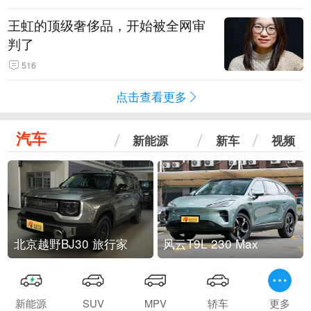
王虹的顶级奢侈品，开始被全网审
判了
516
点击查看更多
汽车
新能源
新车
视频
北京越野BJ30 旅行家
风云T9L 230 Max
新能源
SUV
MPV
轿车
更多