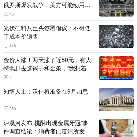
俄罗斯爆发战争，美方可能动用战
术核武器
46
光伏硅料八巨头签署倡议：不得低
于成本价销售
148
金价大涨！两天涨了近50元，有人
特地赶去选镯子和金条，“我想着买
起来可以保值，小批量进一些货”
5
知情人士：沃什将准备在9月加息
950
泸溪河发布“桃酥出现金属牙冠”事
件调查结论：消费者已澄清所发视