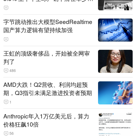
14.3万辆
字节跳动推出大模型SeedRealtime
国产算力逻辑有望持续加强
王虹的顶级奢侈品，开始被全网审
判了
486
AMD大跌！Q2营收、利润均超预
期，Q3指引未满足激进投资者预期
1
Anthropic年入1万亿美元后，算力
价格狂飙10倍
56