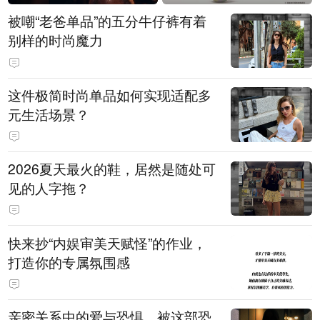
被嘲“老爸单品”的五分牛仔裤有着
别样的时尚魔力
这件极简时尚单品如何实现适配多
元生活场景？
2026夏天最火的鞋，居然是随处可
见的人字拖？
快来抄“内娱审美天赋怪”的作业，
打造你的专属氛围感
亲密关系中的爱与恐惧，被这部恐