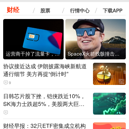
财经
股票
行情中心
下载APP
运营商干掉了流量卡，他们真的玩不起了
SpaceX火箭残骸撞击月球
协议接近达成 伊朗披露海峡新航道
通行细节 美方再提“倒计时”
9
日韩芯片股下挫，铠侠跌近10%，
SK海力士跌超5%，美股两大巨头
遭遇业绩杀
财经早报：32只ETF密集成立机构