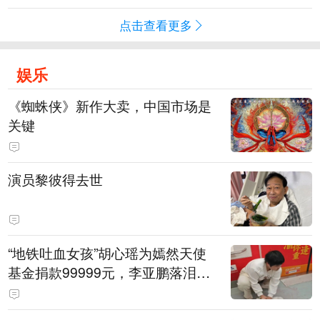
点击查看更多
娱乐
《蜘蛛侠》新作大卖，中国市场是
关键
演员黎彼得去世
“地铁吐血女孩”胡心瑶为嫣然天使
基金捐款99999元，李亚鹏落泪感
谢：我个人向她捐赠99999元，也
向其病友之家捐赠99999元