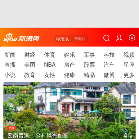
标准版
智能版
新闻
财经
体育
娱乐
军事
科技
视频
直播
美图
NBA
房产
股票
汽车
星座
小说
教育
女性
健康
精品
微博
更多
图集
5
云南普洱：乡村风光如画
/
6