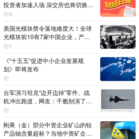
投资者加速入场 深交所也将切换交
易线路
5
美国光模块禁令落地难度大！全球
光模块前10有7家中国企业，产业
界人士：想“脱钩”并不容易
7
《“十五五”促进中小企业发展规
划》即将发布
台军演习坦克“边开边掉”零件、战
机冲出跑道，网友：干脆别演了，
没有一次没有笑话发生
刚果（金）部分中资企业矿山的钴
产品铀含量超标？当地中资矿企协