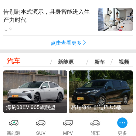
告别剧本式演示，具身智能进入生
产力时代
9
点击查看更多
汽车
新能源
新车
视频
海豹08EV 905旗舰型
格瑞维亚 舒适PLUS版
新能源
SUV
MPV
轿车
更多