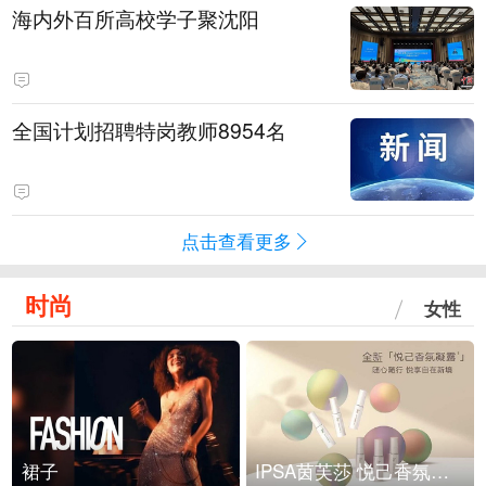
海内外百所高校学子聚沈阳
全国计划招聘特岗教师8954名
点击查看更多
时尚
女性
裙子
IPSA茵芙莎 悦己香氛凝露上市