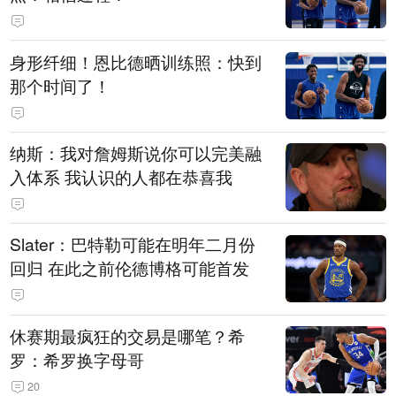
身形纤细！恩比德晒训练照：快到
那个时间了！
纳斯：我对詹姆斯说你可以完美融
入体系 我认识的人都在恭喜我
Slater：巴特勒可能在明年二月份
回归 在此之前伦德博格可能首发
休赛期最疯狂的交易是哪笔？希
罗：希罗换字母哥
20