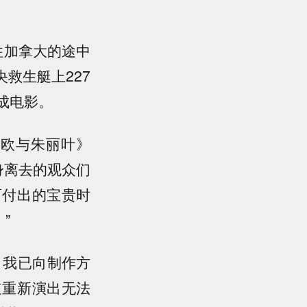
往加拿大的途中
救生艇上227
成电影。
密欧与朱丽叶》
身离去的观众们
而付出的宝贵时
”
。我已向制作方
道重新演出无法