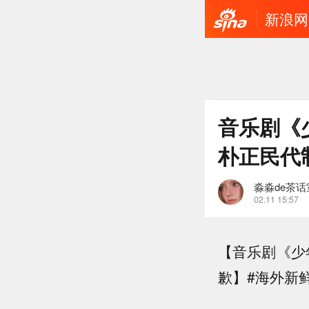
新浪网
音乐剧《
朴正民代
淼淼de茶话
02.11 15:57
【音乐剧《少
歉】#海外新鲜