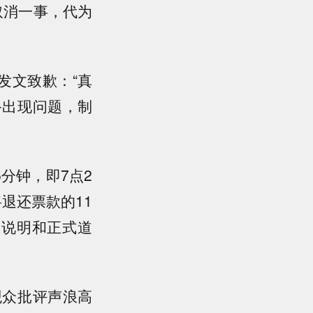
取消一事，代为
上发文致歉：“真
备出现问题，制
分钟，即7点2
退还票款的11
因说明和正式道
观众批评声浪高