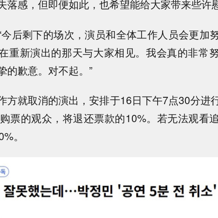
失落感，但即便如此，也希望能给大家带来些许慰
“今后剩下的场次，演员和全体工作人员会更加
在重新演出的那天与大家相见。我会真的非常
挚的歉意。对不起。”
作方就取消的演出，安排于16日下午7点30分进
已购票的观众，将退还票款的10%。若无法观看
0%。