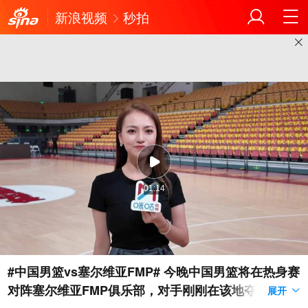
新浪视频
秒拍
01:14
#中国男篮vs塞尔维亚FMP# 今晚中国男篮将在热身赛
对阵塞尔维亚FMP俱乐部，对手刚刚在该地夺得一级
展开