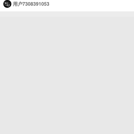
联赛亚军，中国男篮则以检验短训营年轻球员为主。
用户7308391053
#看篮球上咪咕##中国男篮加油#