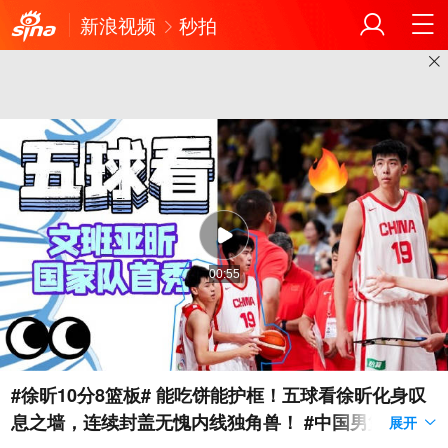
新浪视频
秒拍
00:55
#徐昕10分8篮板# 能吃饼能护框！五球看徐昕化身叹
息之墙，连续封盖无愧内线独角兽！ #中国男篮战胜
展开