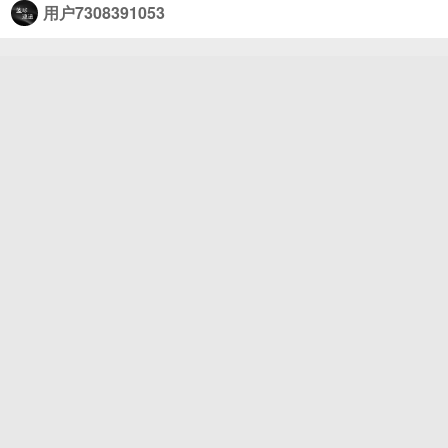
塞尔维亚FMP##看篮球上咪咕#
用户7308391053