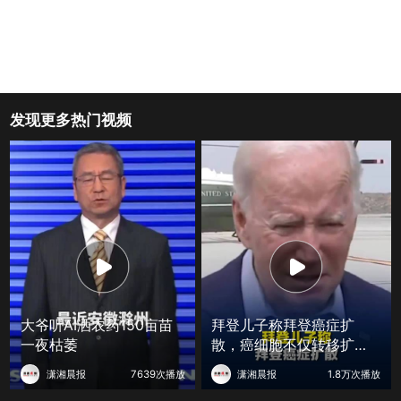
发现更多热门视频
大爷听AI洒农药150亩苗
拜登儿子称拜登癌症扩
一夜枯萎
散，癌细胞不仅转移扩散
至骨骼，还蔓延至身体其
潇湘晨报
7639次播放
潇湘晨报
1.8万次播放
他部位