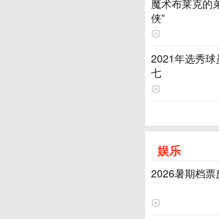
魔术布莱克的弟
侠”
2021年选秀
七
娱乐
2026暑期档票