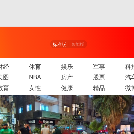
标准版
智能版
财经
体育
娱乐
军事
科
美图
NBA
房产
股票
汽
教育
女性
健康
精品
微