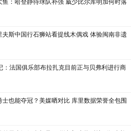
大鱼：哈登静待球队补强 威少比尔库明加何时落
里夫斯中国行石狮站看提线木偶戏 体验闽南非遗
欧记：法国俱乐部布拉扎克目前正与贝弗利进行商
勇士也能夺冠？美媒晒对比 库里数据荣誉全包围