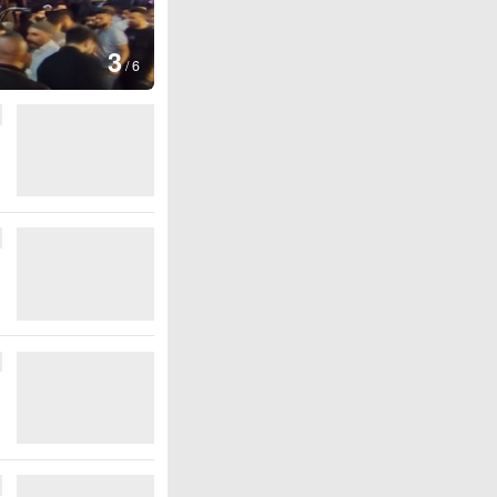
图集
4
江西
/
6