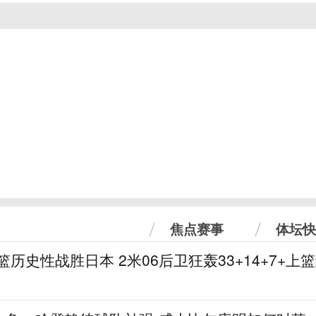
焦点赛事
体坛快
篮历史性战胜日本 2米06后卫狂轰33+14+7+上