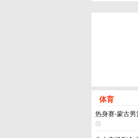
体育
热身赛-蒙古男