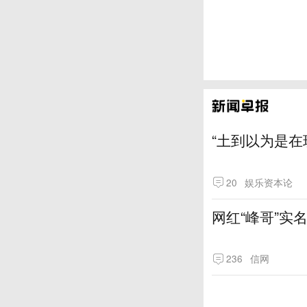
“土到以为是在
20
娱乐资本论
网红“峰哥”实
236
信网