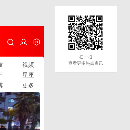
扫一扫
扫一扫
查看更多热点资讯
查看更多热点资讯
技
视频
车
星座
博
更多