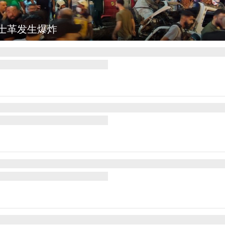
图集
云南弥勒：欢庆火把节