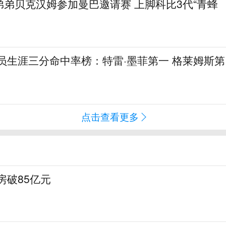
弟贝克汉姆参加曼巴邀请赛 上脚科比3代“青蜂
球员生涯三分命中率榜：特雷·墨菲第一 格莱姆斯第
点击查看更多
房破85亿元