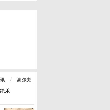
讯
高尔夫
篮绝杀