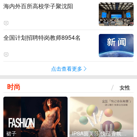
海内外百所高校学子聚沈阳
全国计划招聘特岗教师8954名
点击查看更多
时尚
女性
裙子
IPSA茵芙莎 悦己香氛凝露上市