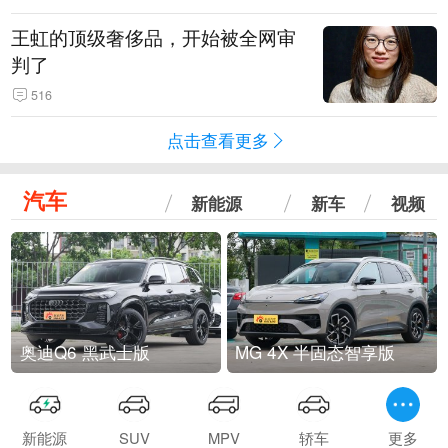
王虹的顶级奢侈品，开始被全网审
判了
516
点击查看更多
汽车
新能源
新车
视频
奥迪Q6 黑武士版
MG 4X 半固态智享版
新能源
SUV
MPV
轿车
更多