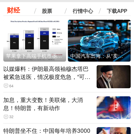
财经
股票
行情中心
下载APP
苹果拿下高端手机市场65%的份额：iPhone 17系列功不可没
中国汽车出海：从“卖出去”到“走进去”
以媒爆料：伊朗最高领袖穆杰塔巴
被紧急送医，情况极度危急，“可能
随时会死去”
64
加息，重大变数！美联储，大消
息！特朗普，有新动作
32
特朗普坐不住：中国每年培养3000