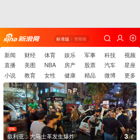
标准版
智能版
新闻
财经
体育
娱乐
军事
科技
视频
直播
美图
NBA
房产
股票
汽车
星座
小说
教育
女性
健康
精品
微博
更多
图集
4
生爆炸
云南弥勒：欢庆火把节
/
6