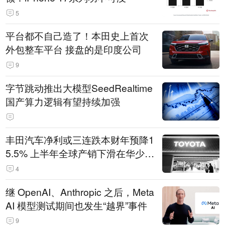
5
平台都不自己造了！本田史上首次
外包整车平台 接盘的是印度公司
9
字节跳动推出大模型SeedRealtime
国产算力逻辑有望持续加强
丰田汽车净利或三连跌本财年预降1
5.5% 上半年全球产销下滑在华少卖
14.3万辆
4
继 OpenAI、Anthropic 之后，Meta
AI 模型测试期间也发生“越界”事件
9