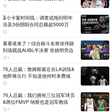
⏳️小卡案时间线：调查或拖到明年
涉及3份阴阳合同总额超5000万
看看谁来了！综合格斗名将张伟丽
到场观战AUBL半决赛 坐姚明旁边
1
76人总裁：詹姆斯最近在LA训练&
他即将出行 不知道他何时来费城
76人总裁：我们拥有三位冠军球员
&两位FMVP 纳斯也是冠军教练
7