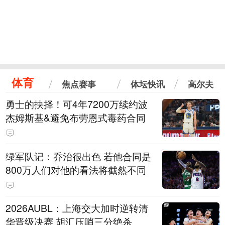
体育
焦点赛事
体坛快讯
高尔夫
勇士的抉择！可4年7200万续约波
杰姆斯基&避免布劳恩式毒药合同
绿军队记：乔治很出色 若他合同是
800万人们对他的看法将截然不同
2026AUBL：上海交大加时逆转清
华晋级决赛 胡汇压哨三分绝杀