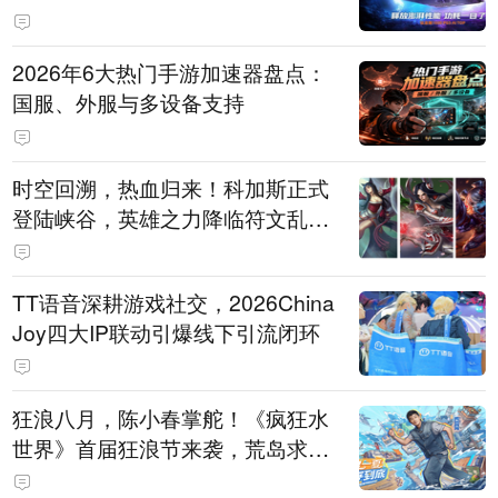
打造旗舰供电方案
2026年6大热门手游加速器盘点：
国服、外服与多设备支持
时空回溯，热血归来！科加斯正式
登陆峡谷，英雄之力降临符文乱
斗！
TT语音深耕游戏社交，2026China
Joy四大IP联动引爆线下引流闭环
狂浪八月，陈小春掌舵！《疯狂水
世界》首届狂浪节来袭，荒岛求生
直播即将开启