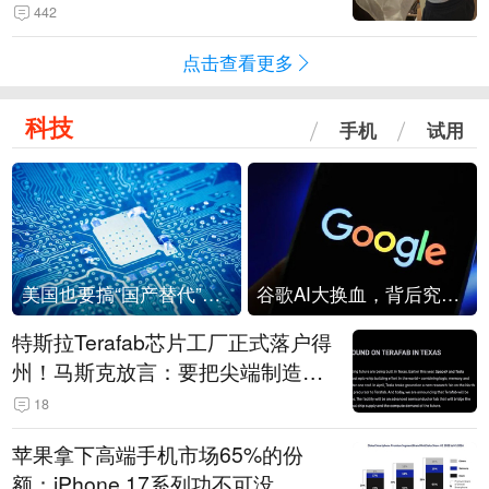
是“一次性社死”单品？
442
点击查看更多
科技
手机
试用
美国也要搞“国产替代”？先算清三笔账
谷歌AI大换血，背后究竟发生了什么？
特斯拉Terafab芯片工厂正式落户得
州！马斯克放言：要把尖端制造带
回美国
18
苹果拿下高端手机市场65%的份
额：iPhone 17系列功不可没