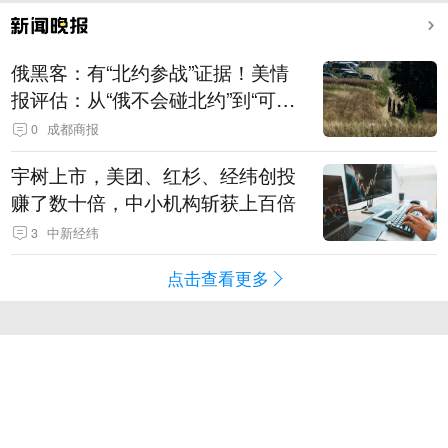
俄黑客：有“北约参战”证据！美情
报评估：从“俄不会碰北约”到“可能
发动有限攻击”
0
成都商报
宇树上市，美团、红杉、经纬创投
赚了数十倍，中小机构斩获上百倍
3
中新经纬
点击查看更多