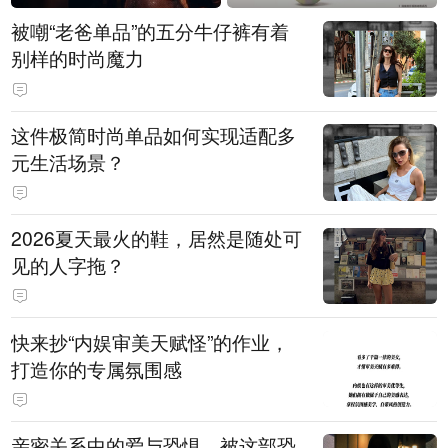
被嘲“老爸单品”的五分牛仔裤有着
别样的时尚魔力
这件极简时尚单品如何实现适配多
元生活场景？
2026夏天最火的鞋，居然是随处可
见的人字拖？
快来抄“内娱审美天赋怪”的作业，
打造你的专属氛围感
亲密关系中的爱与恐惧，被这部恐