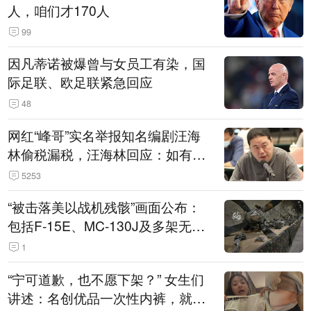
人，咱们才170人
99
因凡蒂诺被爆曾与女员工有染，国
际足联、欧足联紧急回应
48
网红“峰哥”实名举报知名编剧汪海
林偷税漏税，汪海林回应：如有违
法行为，相关机构自会进行评判和
5253
处理
“被击落美以战机残骸”画面公布：
包括F-15E、MC-130J及多架无人
机
1
“宁可道歉，也不愿下架？” 女生们
讲述：名创优品一次性内裤，就