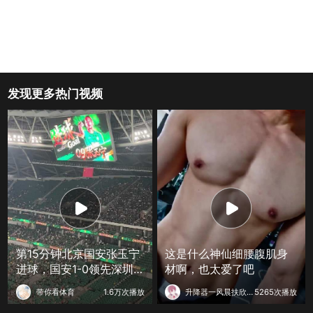
发现更多热门视频
第15分钟北京国安张玉宁
这是什么神仙细腰腹肌身
进球，国安1-0领先深圳新
材啊，也太爱了吧
鹏城
带你看体育
1.6万次播放
升降器一风晨扶欣況
5265次播放