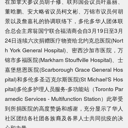
在加拿大参议员胡子修、联邦国会议员叶嘉丽、
董晗鹏、安大略省议员柯文彬、万锦市议员何胡
景以及詹嘉礼的协调联络下，多伦多华人团体联
合总会主席翁国宁联合福清商会自3月19日至3月
24日连续六次捐赠医疗物资给北约克总医院(Nort
h York General Hospital)、密西沙加市医院，万
锦市多福医院(Markham Stouffville Hospital)、士
嘉堡慈恩医院(Scarborough Grace General Hos
pital)和多伦多圣迈克尔斯医院(St Michael‘S Hos
pital)多伦多护理人员服务-多功能站（Toronto Par
amedic Services - Multifunction Station）此举受
到所捐医院的高度赞扬和感谢，充分显示了华人
社区团结各社团各族裔及各界人士共同抗疫的决
心和力量。