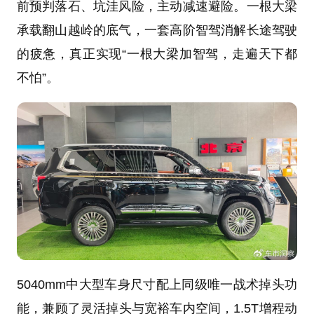
前预判落石、坑洼风险，主动减速避险。一根大梁
承载翻山越岭的底气，一套高阶智驾消解长途驾驶
的疲惫，真正实现“一根大梁加智驾，走遍天下都
不怕”。
5040mm中大型车身尺寸配上同级唯一战术掉头功
能，兼顾了灵活掉头与宽裕车内空间，1.5T增程动