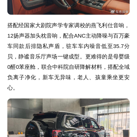
搭配经国家大剧院声学专家调校的燕飞利仕音响，
12扬声器加头枕音响，配合ANC主动降噪与百万豪
车同款后排隐私声盾，驻车车内噪音低至35.7分
贝，静谧音乐厅声场一键成型。更难得的是母婴级
0醛0苯座舱，联合中科院自研降解材料，搭配全域
负离子净化，新车无异味，老人、孩童乘坐更安
心。