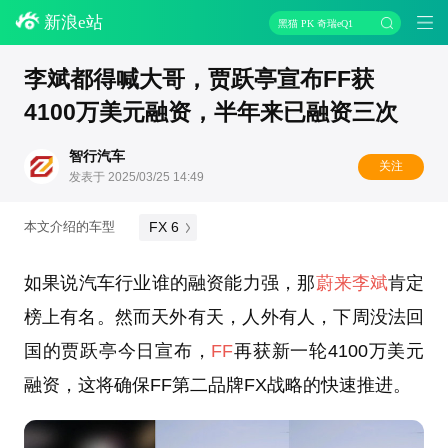
新浪e站
黑猫 PK 奇瑞eQ1
李斌都得喊大哥，贾跃亭宣布FF获
4100万美元融资，半年来已融资三次
智行汽车
关注
发表于 2025/03/25 14:49
FX 6
本文介绍的车型
如果说汽车行业谁的融资能力强，那
蔚来李斌
肯定
榜上有名。然而天外有天，人外有人，下周没法回
国的贾跃亭今日宣布，
FF
再获新一轮4100万美元
融资，这将确保FF第二品牌FX战略的快速推进。