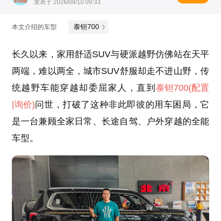
发表于 2026/08/10 09:33
泰钽700
本文介绍的车型
长久以来，家用舒适SUV与硬派越野仿佛站在天平
两端，难以两全，城市SUV舒服却走不进山野，传
统越野车能穿越却委屈家人，直到
泰钽700
(配置
|询价)
问世，打破了这种非此即彼的用车困局，它
是一台兼顾全家日常、长途自驾、户外穿越的全能
车型。