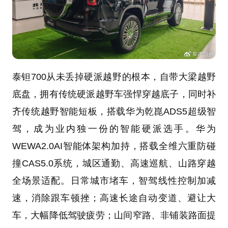
泰钽700从未丢掉硬派越野的根本，自带大梁越野
底盘，拥有传统硬派越野车强悍穿越底子，同时补
齐传统越野智能短板，搭载华为乾崑ADS5超级智
驾，成为业内独一份的智能硬派选手。华为
WEWA2.0AI智能体架构加持，搭载全维六重防碰
撞CAS5.0系统，城区通勤、高速巡航、山路穿越
全场景适配。日常城市堵车，智驾线性控制加减
速，消除跟车顿挫；高速长途自动变道、避让大
车，大幅降低驾驶疲劳；山间窄路、非铺装路面提