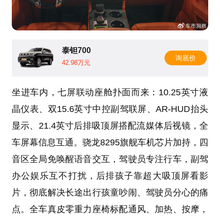
泰钽700
询底价
42.98万元
坐进车内，七屏联动座舱扑面而来：10.25英寸液
晶仪表、双15.6英寸中控副驾联屏、AR-HUD抬头
显示、21.4英寸后排吸顶屏搭配流媒体后视镜，全
车屏幕信息互通。骁龙8295旗舰车机芯片加持，四
音区全局免唤醒语音交互，驾驶员专注行车，副驾
办公娱乐互不打扰，后排孩子靠超大吸顶屏看影
片，彻底解决长途出行孩童吵闹、驾驶员分心的痛
点。全车真皮零重力座椅标配通风、加热、按摩，