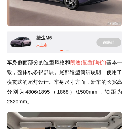
捷达M6
询底价
未上市
车身侧面部分的造型风格和
朗逸
(配置
|询价)
基本一
致，整体线条很舒展。尾部造型简洁硬朗，使用了
横贯式的尾灯设计。车身尺寸方面，新车的长宽高
分别为4806/1895（1868）/1500mm，轴距为
2820mm。