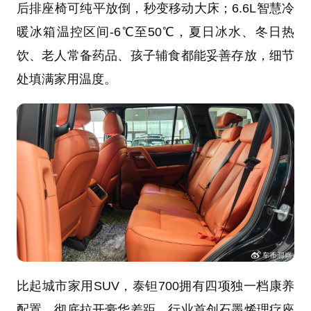
后排座椅可纯平放倒，秒变移动大床；6.6L智慧冷
暖冰箱温控区间-6℃至50℃，夏日冰水、冬日热
饮、老人常备药品、孩子辅食都能妥善存放，细节
处填满家用温度。
比起城市家用SUV，泰钽700拥有四项独一档康养
配置，彻底拉开豪华差距。行业首创石墨烯理疗座