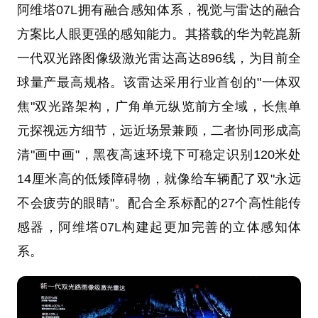
阿维塔07L拥有融合感知体系，视觉与雷达的融合
方案比人眼更强的感知能力。其搭载的华为乾崑新
一代双光路图像级激光雷达高达896线，为目前全
球量产最高规格。该雷达采用行业首创的"一体双
焦"双光路架构，广角单元纵览前方全域，长焦单
元探视远方细节，远近场景兼顾，二者协同形成高
清"画中画"，黑夜高速环境下可稳定识别120米处
14厘米高的低矮障碍物，就像给车辆配了双"永远
不会疲劳的眼睛"。配合全系标配的27个高性能传
感器，阿维塔07L构建起更加完善的立体感知体
系。