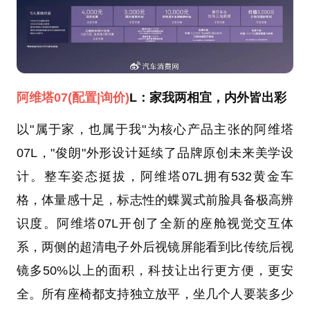
阿维塔07
(配置
|询价)
L：家我两相宜，内外皆出彩
以"属于家，也属于我"为核心产品主张的阿维塔
07L，"俊朗"外形设计延续了品牌原创未来美学设
计。整车姿态挺拔，阿维塔07L拥有532黄金车
格，体量感十足，标志性的蝶翼式前脸具备极高辨
识度。阿维塔07L开创了全新的座舱视觉交互体
系，两侧的超清电子外后视镜屏能看到比传统后视
镜多50%以上的面积，科技让出行更方便，更安
全。所有座椅都支持独立放平，坐几个人要装多少