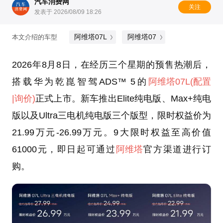
汽车消费网
关注
发表于 2026/08/09 18:26
阿维塔07L
阿维塔07
本文介绍的车型
2026年8月8日，在经历三个星期的预售热潮后，
搭载华为乾崑智驾ADS™ 5的
阿维塔07L
(配置
|询价)
正式上市。新车推出Elite纯电版、Max+纯电
版以及Ultra三电机纯电版三个版型，限时权益价为
21.99万元-26.99万元。9大限时权益至高价值
61000元，即日起可通过
阿维塔
官方渠道进行订
购。