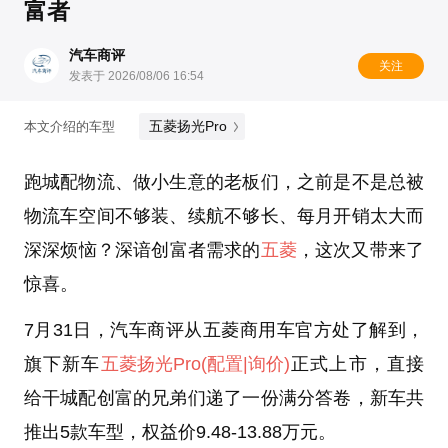
富者
汽车商评
关注
发表于 2026/08/06 16:54
五菱扬光Pro
本文介绍的车型
跑城配物流、做小生意的老板们，之前是不是总被
物流车空间不够装、续航不够长、每月开销太大而
深深烦恼？深谙创富者需求的
五菱
，这次又带来了
惊喜。
7月31日，汽车商评从五菱商用车官方处了解到，
旗下新车
五菱扬光Pro
(配置
|询价)
正式上市，直接
给干城配创富的兄弟们递了一份满分答卷，新车共
推出5款车型，权益价9.48-13.88万元。