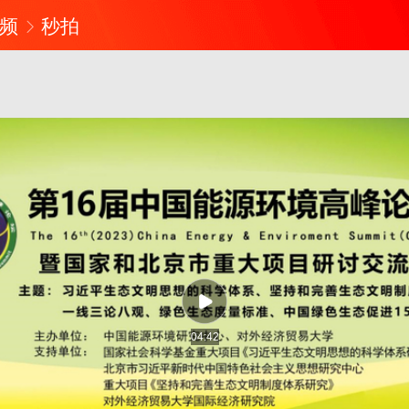
频
秒拍
04:42