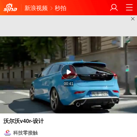
新浪视频
秒拍
00:41
沃尔沃v40r-设计
科技零接触