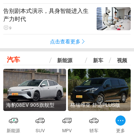
告别剧本式演示，具身智能进入生
产力时代
9
点击查看更多
汽车
新能源
新车
视频
海豹08EV 905旗舰型
格瑞维亚 舒适PLUS版
新能源
SUV
MPV
轿车
更多