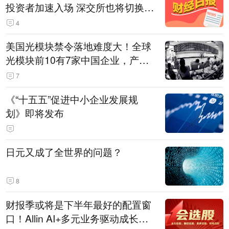
投资者加速入场 深交所也将切换交
易线路
4
美国光模块禁令落地难度大！全球
光模块前10有7家中国企业，产业
界人士：想“脱钩”并不容易
7
《“十五五”促进中小企业发展规
划》即将发布
日元又成了全世界的问题？
8
财报季或将是下半年最好的配置窗
口！Allin AI+多元业务驱动成长；