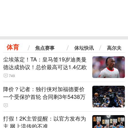
体育
焦点赛事
体坛快讯
高尔夫
尘埃落定！TA：皇马签19岁迪奥曼
德达成协议！总价最高可达1.4亿欧
749
降价？记者：独行侠对加福德要价
一个受保护首轮 合同剩3年5438万
打假！2K主管提醒：以官方发布为
主 网上流传的不准