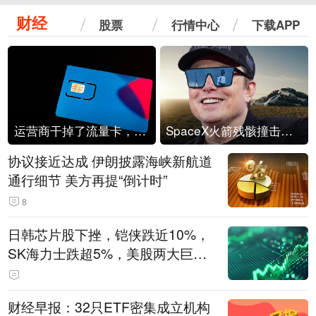
财经
股票
行情中心
下载APP
运营商干掉了流量卡，他们真的玩不起了
SpaceX火箭残骸撞击月球
协议接近达成 伊朗披露海峡新航道
通行细节 美方再提“倒计时”
8
日韩芯片股下挫，铠侠跌近10%，
SK海力士跌超5%，美股两大巨头
遭遇业绩杀
财经早报：32只ETF密集成立机构