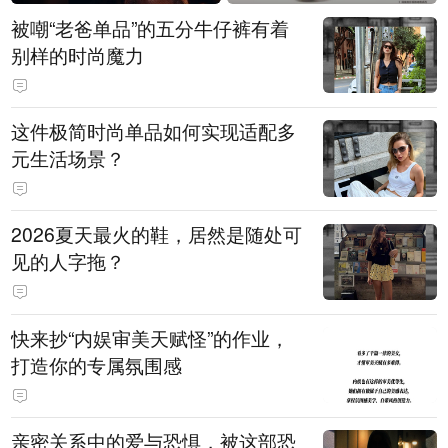
被嘲“老爸单品”的五分牛仔裤有着
别样的时尚魔力
这件极简时尚单品如何实现适配多
元生活场景？
2026夏天最火的鞋，居然是随处可
见的人字拖？
快来抄“内娱审美天赋怪”的作业，
打造你的专属氛围感
亲密关系中的爱与恐惧，被这部恐