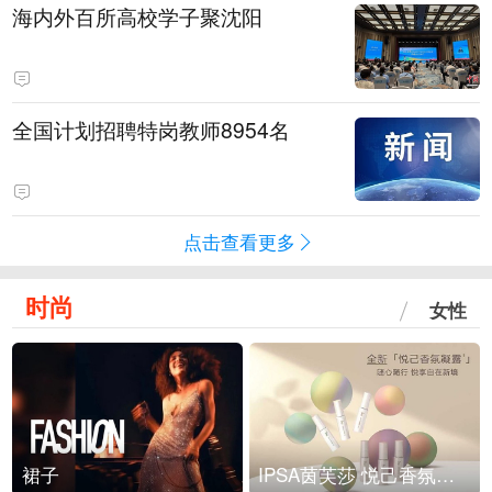
海内外百所高校学子聚沈阳
全国计划招聘特岗教师8954名
点击查看更多
时尚
女性
裙子
IPSA茵芙莎 悦己香氛凝露上市