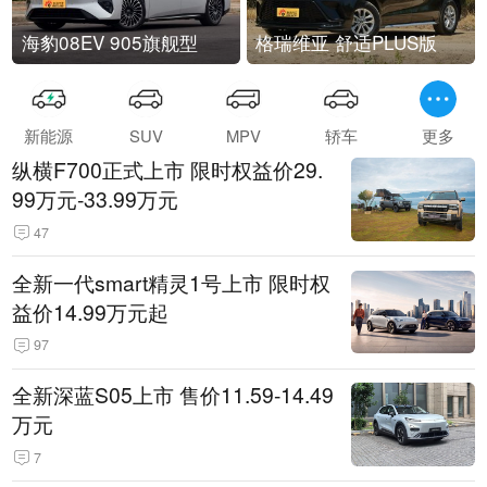
海豹08EV 905旗舰型
格瑞维亚 舒适PLUS版
新能源
SUV
MPV
轿车
更多
纵横F700正式上市 限时权益价29.
99万元-33.99万元
47
全新一代smart精灵1号上市 限时权
益价14.99万元起
97
全新深蓝S05上市 售价11.59-14.49
万元
7