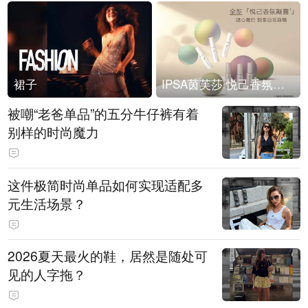
裙子
IPSA茵芙莎 悦己香氛凝露上市
被嘲“老爸单品”的五分牛仔裤有着
别样的时尚魔力
这件极简时尚单品如何实现适配多
元生活场景？
2026夏天最火的鞋，居然是随处可
见的人字拖？