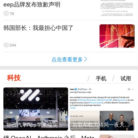
eep品牌发布致歉声明
78
韩国部长：我最担心中国了
244
点击查看更多
科技
手机
试用
智己汽车App苹果端突然“下架”
谷歌AI权力格局一夜大洗牌
继 OpenAI、Anthropic 之后，Meta