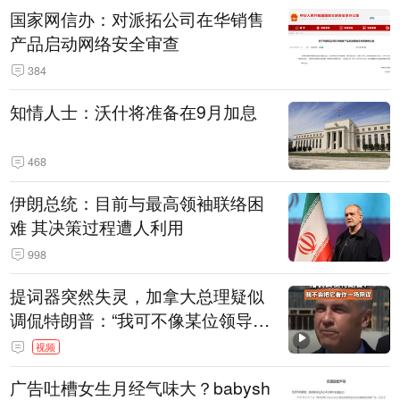
国家网信办：对派拓公司在华销售
产品启动网络安全审查
384
知情人士：沃什将准备在9月加息
468
伊朗总统：目前与最高领袖联络困
难 其决策过程遭人利用
998
提词器突然失灵，加拿大总理疑似
调侃特朗普：“我可不像某位领导
人，把这当成一场阴谋”，全场哄笑
视频
广告吐槽女生月经气味大？babysh