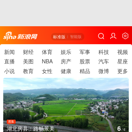
标准版
智能版
新闻
财经
体育
娱乐
军事
科技
视频
直播
美图
NBA
房产
股票
汽车
星座
小说
教育
女性
健康
精品
微博
更多
图集
1
畅景美
德国：巴特施瓦尔
/
6