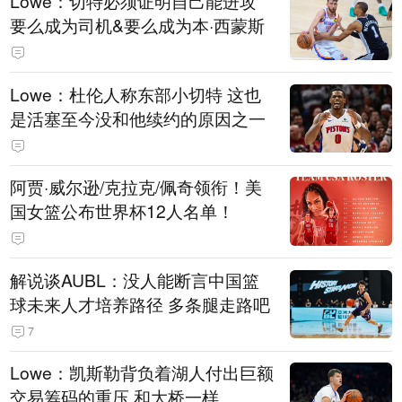
Lowe：切特必须证明自己能进攻
要么成为司机&要么成为本·西蒙斯
Lowe：杜伦人称东部小切特 这也
是活塞至今没和他续约的原因之一
阿贾·威尔逊/克拉克/佩奇领衔！美
国女篮公布世界杯12人名单！
解说谈AUBL：没人能断言中国篮
球未来人才培养路径 多条腿走路吧
7
Lowe：凯斯勒背负着湖人付出巨额
交易筹码的重压 和大桥一样