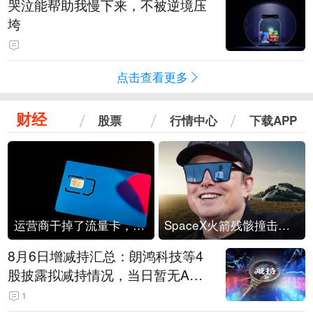
哭泣能帮助我慢下来，不被逆境压
垮
点击查看更多
财经
股票
行情中心
下载APP
运营商干掉了流量卡，他们真的玩不起了
SpaceX火箭残骸撞击月球
8月6日增减持汇总：朗鸿科技等4
股披露拟减持情况，当日暂无A股
公司披露拟增持情况（表）
1