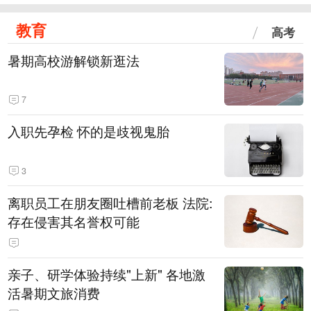
教育
高考
暑期高校游解锁新逛法
7
入职先孕检 怀的是歧视鬼胎
3
离职员工在朋友圈吐槽前老板 法院:
存在侵害其名誉权可能
亲子、研学体验持续"上新" 各地激
活暑期文旅消费