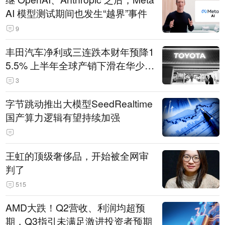
AI 模型测试期间也发生“越界”事件
9
丰田汽车净利或三连跌本财年预降1
5.5% 上半年全球产销下滑在华少卖
14.3万辆
3
字节跳动推出大模型SeedRealtime
国产算力逻辑有望持续加强
王虹的顶级奢侈品，开始被全网审
判了
515
AMD大跌！Q2营收、利润均超预
期，Q3指引未满足激进投资者预期