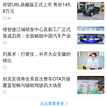
仰望U8L鼎藏版正式上市 售价145.
8万元
53
维智捷江城研发中心及新工厂正式
落成启用：全面赋能中国汽车产业
刘展术：打硬仗，补齐大众安徽的
错位
别克至境将全系首次整车OTA升级
覆盖智舱与辅助驾驶四大场景
点击查看更多