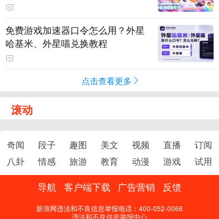
PY 正版3D消除手游《消消奇遇》
惊喜曝光
免费游戏加速器口令怎么用？外星
哈基米、外星喵兑换教程
点击查看更多
滚动
奇闻
段子
趣图
美文
视频
直播
订阅
八卦
情感
旅游
教育
动漫
游戏
试用
导航
客户端下载
广告营销
反馈
新浪网违法和不良信息举报电话：400-052-0066
违法和不良信息举报中心