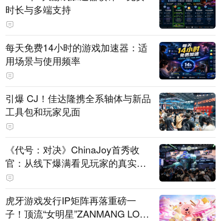
时长与多端支持
每天免费14小时的游戏加速器：适
用场景与使用频率
引爆 CJ！佳达隆携全系轴体与新品
工具包和玩家见面
《代号：对决》ChinaJoy首秀收
官：从线下爆满看见玩家的真实期
待
虎牙游戏发行IP矩阵再落重磅一
子！顶流“女明星”ZANMANG LOO